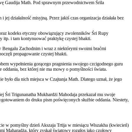
 nazwę Gaudija Math. Pod sprawnym przewodnictwem Śrila
ej działalność misyjną. Przez jakiś czas organizacja działała bez
 oraz kodeks etyczny obowiązujący zwolenników Śri Rupy
itp. i tam kontynuować praktykę czystej bhakti.
 w Bengalu Zachodnim i wraz z niektórymi swoimi braćmi
oczęli propagowanie czystej bhakti.
obem wypełnienia gorącego pragnienia swojego czcigodnego guru
ie oddania, bez której nie ma mowy o pomyślności świata.
nie było dla nich miejsca w Czajtanja Math. Dlatego uznał, że jego
iej Śri Trigunanatha Mukhardżi Mahodaja przekazał mu swoje
gotowaniem do druku pism poświęconych służbie oddania. Niestety,
ie w pomyślny dzień Akszaja Trtija w miesiącu Wiszakha (kwiecień)
mi Maharadża, który zyskał światowy rozgłos jako czołowy