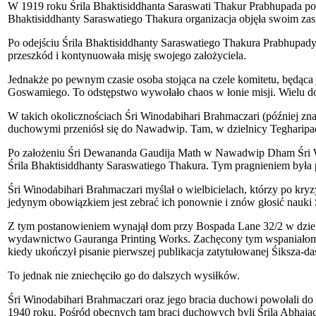
W 1919 roku Śrila Bhaktisiddhanta Saraswati Thakur Prabhupada powr
Bhaktisiddhanty Saraswatiego Thakura organizacja objęła swoim zasi
Po odejściu Śrila Bhaktisiddhanty Saraswatiego Thakura Prabhupady z
przeszkód i kontynuowała misję swojego założyciela.
Jednakże po pewnym czasie osoba stojąca na czele komitetu, będą
Goswamiego. To odstępstwo wywołało chaos w łonie misji. Wielu dot
W takich okolicznościach Śri Winodabihari Brahmaczari (później z
duchowymi przeniósł się do Nawadwip. Tam, w dzielnicy Tegharipada
Po założeniu Śri Dewananda Gaudija Math w Nawadwip Dham Śri Win
Śrila Bhaktisiddhanty Saraswatiego Thakura. Tym pragnieniem była p
Śri Winodabihari Brahmaczari myślał o wielbicielach, którzy po kryzy
jedynym obowiązkiem jest zebrać ich ponownie i znów głosić nauki
Z tym postanowieniem wynajął dom przy Bospada Lane 32/2 w dzieln
wydawnictwo Gauranga Printing Works. Zachęcony tym wspaniałomyś
kiedy ukończył pisanie pierwszej publikacja zatytułowanej Śiksza-da
To jednak nie zniechęciło go do dalszych wysiłków.
Śri Winodabihari Brahmaczari oraz jego bracia duchowi powołali d
1940 roku. Pośród obecnych tam braci duchowych byli Śrila Abhaja