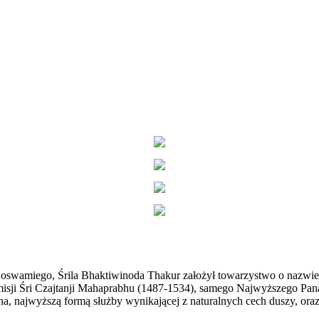
oswamiego, Śrila Bhaktiwinoda Thakur założył towarzystwo o nazwie 
ji Śri Czajtanji Mahaprabhu (1487-1534), samego Najwyższego Pana, k
na, najwyższą formą służby wynikającej z naturalnych cech duszy, ora