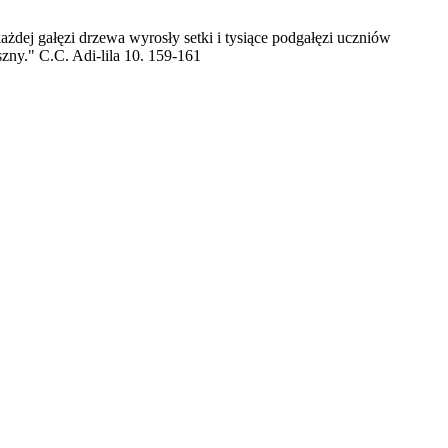
żdej gałęzi drzewa wyrosły setki i tysiące podgałęzi uczniów
ny." C.C. Adi-lila 10. 159-161