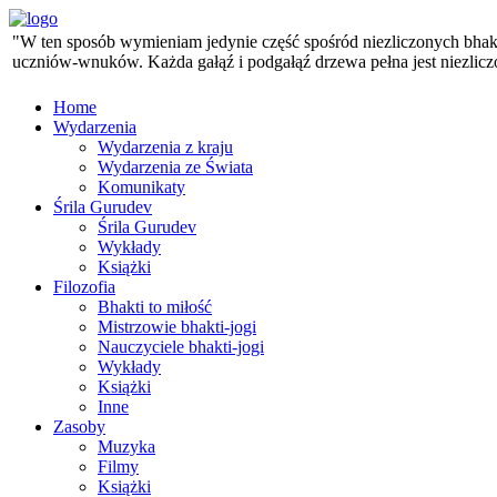
"W ten sposób wymieniam jedynie część spośród niezliczonych bhaktó
uczniów-wnuków. Każda gałąź i podgałąź drzewa pełna jest niezlicz
Home
Wydarzenia
Wydarzenia z kraju
Wydarzenia ze Świata
Komunikaty
Śrila Gurudev
Śrila Gurudev
Wykłady
Książki
Filozofia
Bhakti to miłość
Mistrzowie bhakti-jogi
Nauczyciele bhakti-jogi
Wykłady
Książki
Inne
Zasoby
Muzyka
Filmy
Książki