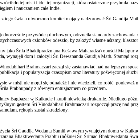
ócił do tej misji i idei tej organizacji, która ostatecznie przybrała
ęgiem i nauczaniem całe Indie.
 tego świata utworzono komitet mający nadzorować Śri Gaudija Math i j
ca jednocześnie przywódcą duchowym, odrzuciła standardy zachowania
ychczasowych członków odeszło, by założyć własne aśramy, klasztory 
nany jako Śrila Bhaktipradżnjana Keśawa Maharadża) opuścił Majapur
, wynajęli dom i założyli Śri Dewananda Gaudija Math. Stamtąd rozp
odabihari Brahmaczari zaczął się zastanawiać nad najlepszym spos
ublikacja i popularyzacja czasopism oraz literatury poświęconej służb
sie w misji nie mogli się odnaleźć i nie wiedzieli, co robić, ponieważ 
 Śrila Prabhupady z równym entuzjazmem co przedtem.
icy Bagbazar w Kalkucie i kupił niewielką drukarnię. Niedługo późn
lnym gestem Śri Vinodabihari Brahmaczari rozpoczął pracę nad przy
samulam, rękopis zastał skradziony.
o życia Śri Gaudija Wedanta Samiti w owym wynajętym domu w Kalkuc
czarana Bhaktiwedanta Prabhu (później Śri Śrimad Bhaktiwedanta Swa