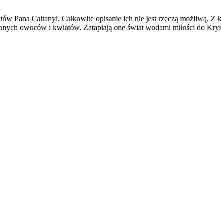
w Pana Caitanyi. Całkowite opisanie ich nie jest rzeczą możliwą. Z ka
onych owoców i kwiatów. Zatapiają one świat wodami miłości do Krysz