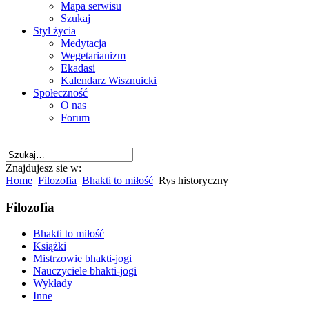
Mapa serwisu
Szukaj
Styl życia
Medytacja
Wegetarianizm
Ekadasi
Kalendarz Wisznuicki
Społeczność
O nas
Forum
Znajdujesz sie w:
Home
Filozofia
Bhakti to miłość
Rys historyczny
Filozofia
Bhakti to miłość
Książki
Mistrzowie bhakti-jogi
Nauczyciele bhakti-jogi
Wykłady
Inne