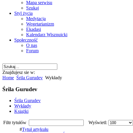
Mapa serwisu
Szukaj
Styl życia
Medytacja
Wegetarianizm
Ekadasi
Kalendarz Wisznuicki
Społeczność
O nas
Forum
Znajdujesz sie w:
Home
Śrila Gurudev
Wykłady
Śrila Gurudev
Śrila Gurudev
Wykłady
Książki
Filtr tytułów
Wyświetl:
#
Tytuł artykułu