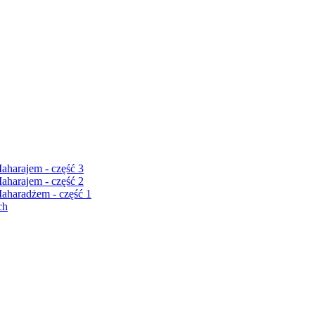
harajem - część 3
harajem - część 2
haradżem - część 1
ch