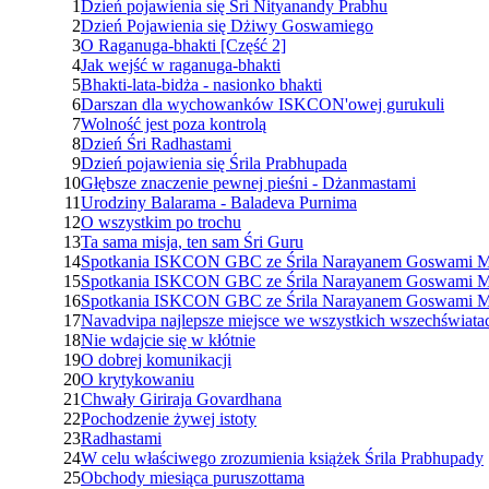
1
Dzień pojawienia się Śri Nityanandy Prabhu
2
Dzień Pojawienia się Dżiwy Goswamiego
3
O Raganuga-bhakti [Część 2]
4
Jak wejść w raganuga-bhakti
5
Bhakti-lata-bidża - nasionko bhakti
6
Darszan dla wychowanków ISKCON'owej gurukuli
7
Wolność jest poza kontrolą
8
Dzień Śri Radhastami
9
Dzień pojawienia się Śrila Prabhupada
10
Głębsze znaczenie pewnej pieśni - Dżanmastami
11
Urodziny Balarama - Baladeva Purnima
12
O wszystkim po trochu
13
Ta sama misja, ten sam Śri Guru
14
Spotkania ISKCON GBC ze Śrila Narayanem Goswami Ma
15
Spotkania ISKCON GBC ze Śrila Narayanem Goswami Ma
16
Spotkania ISKCON GBC ze Śrila Narayanem Goswami Ma
17
Navadvipa najlepsze miejsce we wszystkich wszechświata
18
Nie wdajcie się w kłótnie
19
O dobrej komunikacji
20
O krytykowaniu
21
Chwały Giriraja Govardhana
22
Pochodzenie żywej istoty
23
Radhastami
24
W celu właściwego zrozumienia książek Śrila Prabhupady
25
Obchody miesiąca puruszottama