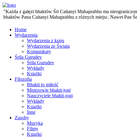
"Każda z gałęzi bhaktów Śri Caitanyi Mahaprabhu ma nieograniczoną 
bhaktów Pana Caitanyi Mahaprabhu z różnych miejsc. Nawet Pan Śesa,
Home
Wydarzenia
Wydarzenia z kraju
Wydarzenia ze Świata
Komunikaty
Śrila Gurudev
Śrila Gurudev
Wykłady
Książki
Filozofia
Bhakti to miłość
Mistrzowie bhakti-jogi
Nauczyciele bhakti-jogi
Wykłady
Książki
Inne
Zasoby
Muzyka
Filmy
Książki