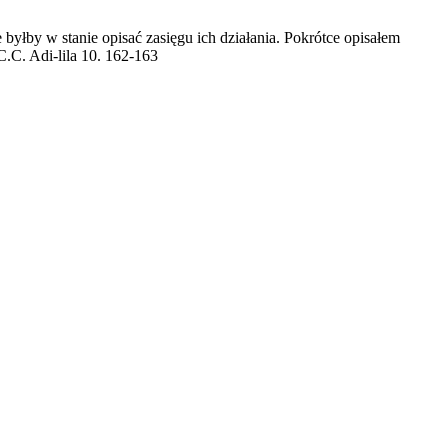
byłby w stanie opisać zasięgu ich działania. Pokrótce opisałem
C.C. Adi-lila 10. 162-163