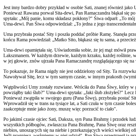
Jest inny bardzo dobry przykład w osobie Sati, znanej również ja
Ponieważ Rawana porwał Sita-dewi, Pan Ramaczandra błąkał się po l
spytała: „Mój panie, komu składasz pokłony?" Śiwa odparł: „To mój
Uma-dewi. Pan Śiwa odpowiedział: „To jedna z jego transcendentaln
Uma przybrała postać Sity i poszła poddać próbie Ramę. Stanęła prze
końcu Rama powiedział: „Matko Sito, błąkasz się tu sama, a przecie
Uma-dewi opamiętała się. Uświadomiła sobie, że jej mąż mówił praw
Lakszmanem. W każdym drzewie, każdym krzaku, każdej roślinie, wszę
w jej głowie, znów ujrzała Pana Ramaczandrę rozglądającego się na ws
To pokazuje, że Rama nigdy nie jest oddzielony od Sity. Ta rozryw
Nawoływał Sitę, lecz w tym samym czasie, w innym prakosth (wymiarz
Wątpliwości Umy zostały rozwiane. Wróciła do Pana Śiwy, który w gł
powziąłby taki ślub?" Uma-dewi spytała: „Jaki ślub złożyłeś?" Lecz 
Ponieważ zwątpiła w swojego guru (Pana Śiwę), przybrała postać Sit
Wprowadził się w trans na tysiące lat, a Sati czuła w tym czasie bol
zaakceptuje mnie jako żony, muszę więc porzucić to ciało".
Po jakimś czasie ojciec Sati, Daksza, syn Pana Brahmy i przodek lud
wszystkich półbogów, zwłaszcza Pana Brahmę, Pana Śiwę oraz resztę 
niebios, unoszących się na niebie i przekazujących wieści wielkiej of
Jeśli pragniesz, weźmiemy w niej udział". Pan Śiwa przestrzegł ją 