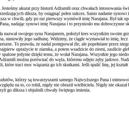
esteśmy akurat przy historii Adżamili oraz chwałach intonowania świę
poprzedzających diksza, by osiągnąć pełen sukces. Samo nadanie synowi 
sza w chwili, gdy po raz pierwszy wymówił imię Narajana. Był tak upadł
Pana, nadając synowi imię Narajana i to przyniosło mu dobroczynne sk
a nazwał swojego syna Narajanem, położył kres wszystkim swoim grze
 stanowiły jego sadhanę. Widzimy, że ciągle wymawiał to imię, lecz nie
zeszne. To prawda, że nadal postępował źle, ale popełniane przez ni
ajpierw uprażycie te ziarnka, a potem wsadzicie do ziemi, zasilicie g
y spalone jedynie dzięki temu, że wołał Narajana. Wszystkie jego nied
 Adżamili można porównać do węża, któremu odjęto zęby jadowe. Nadal 
tóre traci moc wiązania go ich skutkami. Jeśli spalić linę, jej kształ
nudutów, którzy są towarzyszami samego Najwyższego Pana i mimowoln
lędu na to, co robił, nigdy nie obraził wielbiciela. Nigdy nie okaza
i go diksza i objaśnili chwały świętego imienia.