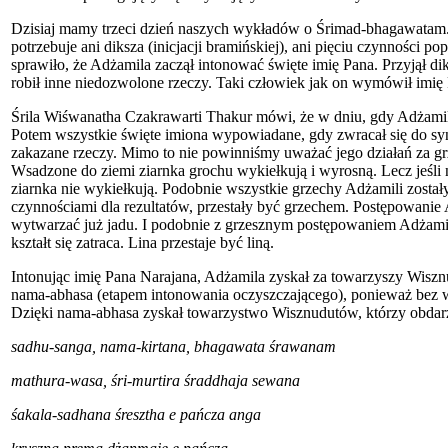
Dzisiaj mamy trzeci dzień naszych wykładów o Śrimad-bhagawatam. J
potrzebuje ani diksza (inicjacji bramińskiej), ani pięciu czynności 
sprawiło, że Adżamila zaczął intonować święte imię Pana. Przyjął dik
robił inne niedozwolone rzeczy. Taki człowiek jak on wymówił imię 
Śrila Wiśwanatha Czakrawarti Thakur mówi, że w dniu, gdy Adżamil
Potem wszystkie święte imiona wypowiadane, gdy zwracał się do syna,
zakazane rzeczy. Mimo to nie powinniśmy uważać jego działań za gr
Wsadzone do ziemi ziarnka grochu wykiełkują i wyrosną. Lecz jeśli n
ziarnka nie wykiełkują. Podobnie wszystkie grzechy Adżamili został
czynnościami dla rezultatów, przestały być grzechem. Postępowanie
wytwarzać już jadu. I podobnie z grzesznym postępowaniem Adżamili, k
kształt się zatraca. Lina przestaje być liną.
Intonując imię Pana Narajana, Adżamila zyskał za towarzyszy Wisz
nama-abhasa (etapem intonowania oczyszczającego), ponieważ bez wzg
Dzięki nama-abhasa zyskał towarzystwo Wisznudutów, którzy obdarzyl
sadhu-sanga, nama-kirtana, bhagawata śrawanam
mathura-wasa, śri-murtira śraddhaja sewana
śakala-sadhana śresztha e pańcza anga