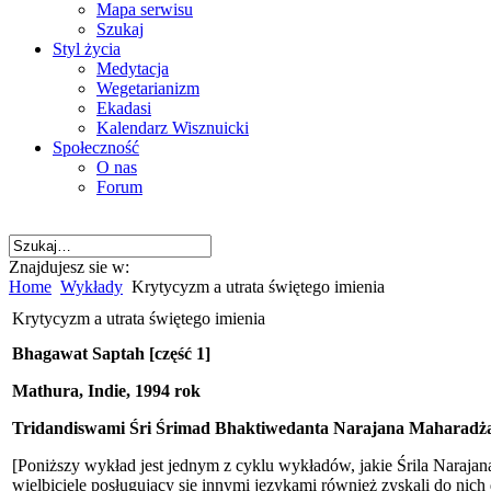
Mapa serwisu
Szukaj
Styl życia
Medytacja
Wegetarianizm
Ekadasi
Kalendarz Wisznuicki
Społeczność
O nas
Forum
Znajdujesz sie w:
Home
Wykłady
Krytycyzm a utrata świętego imienia
Krytycyzm a utrata świętego imienia
Bhagawat Saptah [część 1]
Mathura, Indie, 1994 rok
Tridandiswami Śri Śrimad Bhaktiwedanta Narajana Maharadż
[Poniższy wykład jest jednym z cyklu wykładów, jakie Śrila Naraja
wielbiciele posługujący się innymi językami również zyskali do nich 