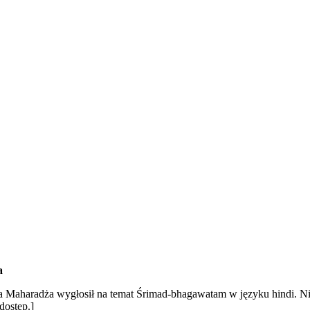
a
na Maharadża wygłosił na temat Śrimad-bhagawatam w języku hindi. Ni
dostęp.]