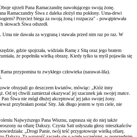
 Oboje ujrzeli Pana Ramaczandrę nawołującego swoją żonę.
o Pana Ramaczandry Śiwa z daleka złożył mu pokłony. Uma-dewi
ogiem? Przecież biega za swoją żoną i rozpacza" - powątpiewała
ch słowach Śiwa odszedł.
tę. Uma nie dawała za wygraną i stawała przed nim raz po raz. W
dzie, gdzie spojrzała, widziała Ramę z Sitą oraz jego bratem
iała, że popełniła wielką obrazę. Kiedy tylko ta myśl pojawiła się
 Rama przypomina tu zwykłego człowieka (narawat-lila).
.
bogowie obsypali go deszczem kwiatów, mówiąc: „Któż inny
ż. Od tej chwili zamierzał okazywać jej szacunek jak swojej matce.
 Pan Śiwa nie mógł dłużej akceptować jej jako swojej żony.
ieważ przybrałam postać Sity. Jak długo jestem w tym ciele, nie
owoleniu Najwyższego Pana Wisznu, zaprasza się do niej także
proszony na ofiarę Dakszy. Czysta Sati usłyszała głosy mieszkańców
 powiedziała: „Drogi Panie, twój teść przygotowuje wielką ofiarę.
iego Daksza. Ta wrogość zaczęła się o wiele wcześniej, w poprzednim