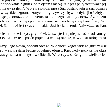
a spotkanie z guru albo z ojcem i matką. Ale jeśli jej ojciec uważa je
nie uważałem". Wbrew słowom męża Sati postanowiła wziąć udział w te
ci wszystkich zgromadzonych. Pogrążywszy się w medytacji o świętych
niającego obrazy ojca i przeniosła do innego ciała, by obcować z Pan
onych przez nią samą i ponowne stanie się ukochaną żoną Pana Śiwy. W
cel. Sati-dewi jest czystym bhaktą. Jest boską energią Najwyższego Pan
e mu nie wierzyć, gdy mówi, że święte imię nie jest różne od samego
 Osoba". W ten sposób popełniła wielką obrazę, w wyniku której musi
ważył jego słowa, popełni obrazę. W obliczu kogoś takiego guru zaws
ary w słowa guru będzie popełniać obrazy. Kiedykolwiek ktoś nie okazu
stego serca na innych wielbicieli. W rzeczywistości guru, wielbiciele, 