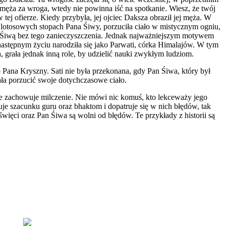
j męża za wroga, wtedy nie powinna iść na spotkanie. Wiesz, że twój
j ofierze. Kiedy przybyła, jej ojciec Daksza obraził jej męża. W
 lotosowych stopach Pana Śiwy, porzuciła ciało w mistycznym ogniu,
em Śiwą bez tego zanieczyszczenia. Jednak najważniejszym motywem
 następnym życiu narodziła się jako Parwati, córka Himalajów. W tym
a, grała jednak inną role, by udzielić nauki zwykłym ludziom.
 Pana Kryszny. Sati nie była przekonana, gdy Pan Śiwa, który był
ała porzucić swoje dotychczasowe ciało.
ze zachowuje milczenie. Nie mówi nic komuś, kto lekceważy jego
je szacunku guru oraz bhaktom i dopatruje się w nich błędów, tak
święci oraz Pan Śiwa są wolni od błędów. Te przykłady z historii są