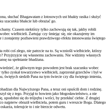
na, słuchać Bhagawatam z lotosowych ust bhakty rasika i służyć
ku szacunku bhakcie lub obrażać go.
amy. Czasem niektórzy tylko zachowują się tak, jakby robili
obec wielbicieli. Żartując czy śmiejąc się, nie okazujemy im
bie i zostajemy pozbawieni prawdziwego efektu intonowania świętego
a robi coś złego, nie patrzcie na to. Są wzniośli wielbiciele, którzy
ecie? Przyjrzyjcie się własnemu zachowaniu. Nie widzimy własnych
ansę na spełnianie bhadżana.
wam wiedzieć, że głównym tego powodem jest brak szacunku wobec
 tylko zyskał towarzystwo wielbicieli, zaprzestał grzechów i był w
u, świętych siedzib Pana na tym świecie czy dla świętego imienia,
bhadżan dla Najwyższego Pana, a teraz oni opuścili dom i rodzinę.
zył się z tego. Przyjął to bowiem jako błogosławieństwo, a nie
ię, upodobni się do trójzębu i wróci, by przekłuć ciebie. Z drugiej
co najpierw obraził wielbiciela, potem guru i wreszcie Boga. Dlatego
arża, tolerujcie to i nie bierzcie odwetu.