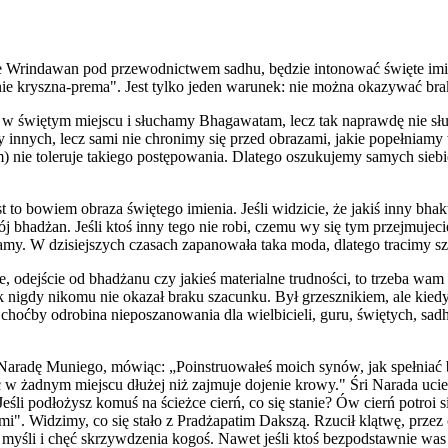
e Wrindawan pod przewodnictwem sadhu, będzie intonować święte imio
nie kryszna-prema". Jest tylko jeden warunek: nie można okazywać bra
więtym miejscu i słuchamy Bhagawatam, lecz tak naprawdę nie słuch
nnych, lecz sami nie chronimy się przed obrazami, jakie popełniamy w
m) nie toleruje takiego postępowania. Dlatego oszukujemy samych sie
t to bowiem obraza świętego imienia. Jeśli widzicie, że jakiś inny bhakt
wój bhadżan. Jeśli ktoś inny tego nie robi, czemu wy się tym przejmuj
my. W dzisiejszych czasach zapanowała taka moda, dlatego tracimy sz
cie, odejście od bhadżanu czy jakieś materialne trudności, to trzeba 
nak nigdy nikomu nie okazał braku szacunku. Był grzesznikiem, ale kiedy
 choćby odrobina nieposzanowania dla wielbicieli, guru, świętych, sadh
ł Naradę Muniego, mówiąc: „Poinstruowałeś moich synów, jak spełniać 
 w żadnym miejscu dłużej niż zajmuje dojenie krowy." Śri Narada ucies
Jeśli podłożysz komuś na ścieżce cierń, co się stanie? Ów cierń potroi s
i". Widzimy, co się stało z Pradżapatim Dakszą. Rzucił klątwę, przez 
śli i chęć skrzywdzenia kogoś. Nawet jeśli ktoś bezpodstawnie was osk