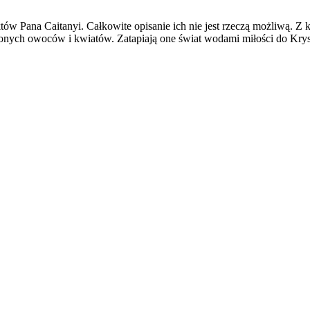
w Pana Caitanyi. Całkowite opisanie ich nie jest rzeczą możliwą. Z ka
onych owoców i kwiatów. Zatapiają one świat wodami miłości do Krysz