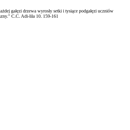
żdej gałęzi drzewa wyrosły setki i tysiące podgałęzi uczniów
ny." C.C. Adi-lila 10. 159-161