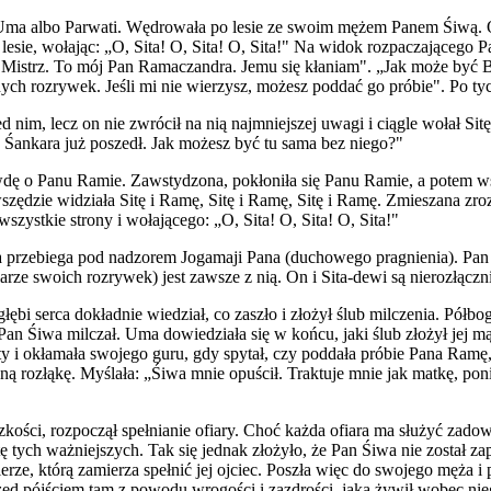
ko Uma albo Parwati. Wędrowała po lesie ze swoim mężem Panem Śiwą.
esie, wołając: „O, Sita! O, Sita! O, Sita!" Na widok rozpaczająceg
 Mistrz. To mój Pan Ramaczandra. Jemu się kłaniam". „Jak może być B
ych rozrywek. Jeśli mi nie wierzysz, możesz poddać go próbie". Po ty
d nim, lecz on nie zwrócił na nią najmniejszej uwagi i ciągle wołał Si
ż Śankara już poszedł. Jak możesz być tu sama bez niego?"
dę o Panu Ramie. Zawstydzona, pokłoniła się Panu Ramie, a potem wszę
dzie widziała Sitę i Ramę, Sitę i Ramę, Sitę i Ramę. Zmieszana zrozum
zystkie strony i wołającego: „O, Sita! O, Sita! O, Sita!"
ka przebiega pod nadzorem Jogamaji Pana (duchowego pragnienia). Pan
e swoich rozrywek) jest zawsze z nią. On i Sita-dewi są nierozłączni
ębi serca dokładnie wiedział, co zaszło i złożył ślub milczenia. Pół
Pan Śiwa milczał. Uma dowiedziała się w końcu, jaki ślub złożył jej mą
y i okłamała swojego guru, gdy spytał, czy poddała próbie Pana Ramę,
esną rozłąkę. Myślała: „Śiwa mnie opuścił. Traktuje mnie jak matkę, pon
zkości, rozpoczął spełnianie ofiary. Choć każda ofiara ma służyć zad
tych ważniejszych. Tak się jednak złożyło, że Pan Śiwa nie został za
ierze, którą zamierza spełnić jej ojciec. Poszła więc do swojego męża i
przed pójściem tam z powodu wrogości i zazdrości, jaką żywił wobec n