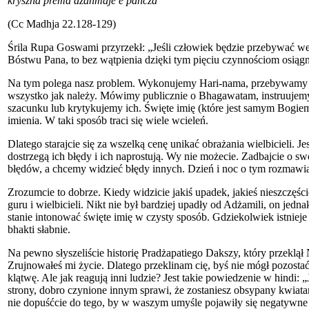
kryszna prema dżanmaje e pańcza
(Cc Madhja 22.128-129)
Śrila Rupa Goswami przyrzekł: „Jeśli człowiek będzie przebywać w
Bóstwu Pana, to bez wątpienia dzięki tym pięciu czynnościom osiąg
Na tym polega nasz problem. Wykonujemy Hari-nama, przebywamy w ś
wszystko jak należy. Mówimy publicznie o Bhagawatam, instruujemy i
szacunku lub krytykujemy ich. Święte imię (które jest samym Bogie
imienia. W taki sposób traci się wiele wcieleń.
Dlatego starajcie się za wszelką cenę unikać obrażania wielbicieli. Jes
dostrzegą ich błędy i ich naprostują. Wy nie możecie. Zadbajcie o s
błędów, a chcemy widzieć błędy innych. Dzień i noc o tym rozmawia
Zrozumcie to dobrze. Kiedy widzicie jakiś upadek, jakieś nieszczęś
guru i wielbicieli. Nikt nie był bardziej upadły od Adżamili, on jed
stanie intonować święte imię w czysty sposób. Gdziekolwiek istnieje
bhakti słabnie.
Na pewno słyszeliście historię Pradżapatiego Dakszy, który przeklą
Zrujnowałeś mi życie. Dlatego przeklinam cię, byś nie mógł pozostać
klątwę. Ale jak reagują inni ludzie? Jest takie powiedzenie w hindi: „
strony, dobro czynione innym sprawi, że zostaniesz obsypany kwiatam
nie dopuśćcie do tego, by w waszym umyśle pojawiły się negatywne my