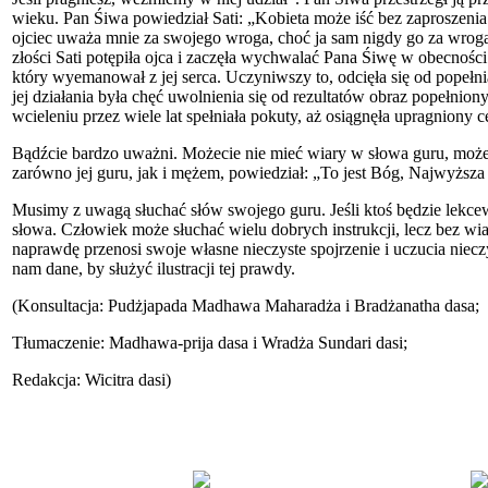
wieku. Pan Śiwa powiedział Sati: „Kobieta może iść bez zaproszenia n
ojciec uważa mnie za swojego wroga, choć ja sam nigdy go za wroga 
złości Sati potępiła ojca i zaczęła wychwalać Pana Śiwę w obecnoś
który wyemanował z jej serca. Uczyniwszy to, odcięła się od popeł
jej działania była chęć uwolnienia się od rezultatów obraz popełni
wcieleniu przez wiele lat spełniała pokuty, aż osiągnęła upragniony 
Bądźcie bardzo uważni. Możecie nie mieć wiary w słowa guru, możeci
zarówno jej guru, jak i mężem, powiedział: „To jest Bóg, Najwyższa
Musimy z uwagą słuchać słów swojego guru. Jeśli ktoś będzie lekce
słowa. Człowiek może słuchać wielu dobrych instrukcji, lecz bez wi
naprawdę przenosi swoje własne nieczyste spojrzenie i uczucia nieczy
nam dane, by służyć ilustracji tej prawdy.
(Konsultacja: Pudżjapada Madhawa Maharadża i Bradżanatha dasa;
Tłumaczenie: Madhawa-prija dasa i Wradża Sundari dasi;
Redakcja: Wicitra dasi)