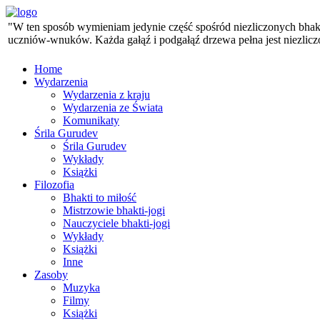
"W ten sposób wymieniam jedynie część spośród niezliczonych bhaktó
uczniów-wnuków. Każda gałąź i podgałąź drzewa pełna jest niezlicz
Home
Wydarzenia
Wydarzenia z kraju
Wydarzenia ze Świata
Komunikaty
Śrila Gurudev
Śrila Gurudev
Wykłady
Książki
Filozofia
Bhakti to miłość
Mistrzowie bhakti-jogi
Nauczyciele bhakti-jogi
Wykłady
Książki
Inne
Zasoby
Muzyka
Filmy
Książki