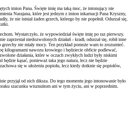
tych imion Pana. Święte imię ma taką moc, że intonujący nie
imienia Narajana, które jest jednym z imion inkarnacji Pana Kryszny,
y, że nie istniał żaden grzech, którego by nie popełnił. Odurzał się,
utki.
chom. Wystarczyło, że wypowiedział święte imię po raz pierwszy.
 zaprzestał niedozwolonych działań - kradł, odurzał się, robił inne
ego grzechy nie miały mocy. Ten przykład pomoże wam to zrozumieć.
lebę kilogramami nawozu krowiego i będziecie obficie podlewać,
ozwolone działania, które w oczach zwykłych ludzi były niskimi
będzie kąsać, ponieważ taka jego natura, lecz nie będzie
t zachowa się w ułożeniu popiołu, lecz kiedy dotknie się popiołów,
ie przyjął od nich diksza. Do tego momentu jego intonowanie było
ł braku szacunku wisznuitom ani w tym życiu, ani w poprzednim.