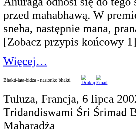
Anuraga odnosi się do tego 
przed mahabhawą. W premie 
sneha, następnie mana, pran
[Zobacz przypis końcowy 1
Więcej…
Bhakti-lata-bidża - nasionko bhakti
Tuluza, Francja, 6 lipca 200
Tridandiswami Śri Śrimad 
Maharadża