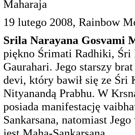
Maharaja
19 lutego 2008, Rainbow Mo
Srila Narayana Gosvami 
piękno Śrimati Radhiki, Śri 
Gaurahari. Jego starszy bra
devi, który bawił się ze Śri 
Nityanandą Prabhu. W Krsna
posiada manifestację vaibh
Sankarsana, natomiast Jego
jest Maha-Sankarsana.