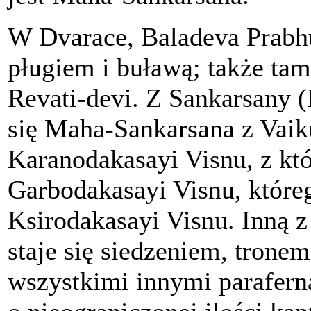
W Dvarace, Baladeva Prabh
pługiem i buławą; także tam
Revati-devi. Z Sankarsany (
się Maha-Sankarsana z Vaiku
Karanodakasayi Visnu, z któ
Garbodakasayi Visnu, któreg
Ksirodakasayi Visnu. Inną z 
staje się siedzeniem, tronem
wszystkimi innymi parafern