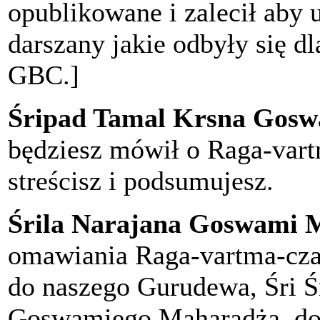
opublikowane i zalecił aby 
darszany jakie odbyły się
GBC.]
Śripad Tamal Krsna Gosw
będziesz mówił o Raga-vartm
streścisz i podsumujesz.
Śrila Narajana Goswami 
omawiania Raga-vartma-cza
do naszego Gurudewa, Śri 
Goswamiego Maharadża, do 