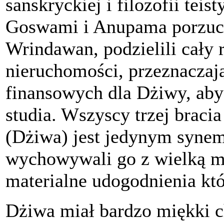
sanskryckiej i filozofii tei
Goswami i Anupama porzucili
Wrindawan, podzielili cały 
nieruchomości, przeznaczaj
finansowych dla Dżiwy, ab
studia. Wszyscy trzej bracia
(Dżiwa) jest jedynym synem
wychowywali go z wielką mi
materialne udogodnienia kt
Dżiwa miał bardzo miękki ch