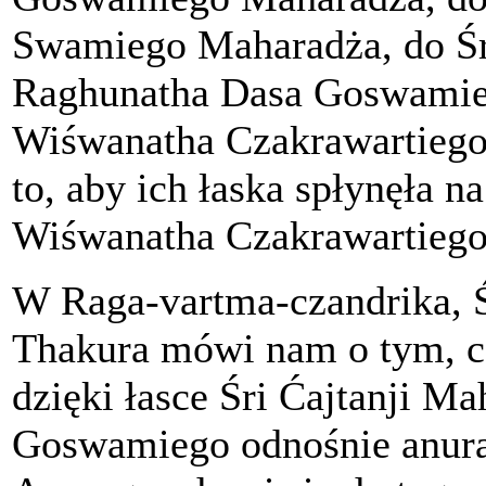
Swamiego Maharadża, do Śr
Raghunatha Dasa Goswamiego
Wiśwanatha Czakrawartiego
to, aby ich łaska spłynęła na
Wiśwanatha Czakrawartiego
W Raga-vartma-czandrika, 
Thakura mówi nam o tym, co
dzięki łasce Śri Ćajtanji M
Goswamiego odnośnie anura