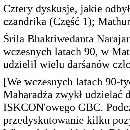
Cztery dyskusje, jakie odby
czandrika (Część 1); Mathur
Śrila Bhaktiwedanta Naraj
wczesnych latach 90, w Mat
udzielił wielu darśanów 
[We wczesnych latach 90-ty
Maharadża zwykł udzielać 
ISKCON'owego GBC. Podczas 
przedyskutowanie kilku pozy