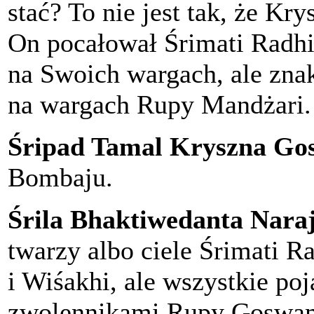
stać? To nie jest tak, że K
On pocałował Śrimati Radhi
na Swoich wargach, ale zna
na wargach Rupy Mandżari.
Śripad Tamal Kryszna Go
Bombaju.
Śrila Bhaktiwedanta Nar
twarzy albo ciele Śrimati Ra
i Wiśakhi, ale wszystkie po
zwolennikami Rupy Goswami