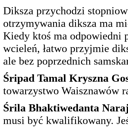
Diksza przychodzi stopniowo
otrzymywania diksza ma mie
Kiedy ktoś ma odpowiedni p
wcieleń, łatwo przyjmie dik
ale bez poprzednich samskar
Śripad Tamal Kryszna Go
towarzystwo Waisznawów r
Śrila Bhaktiwedanta Nar
musi być kwalifikowany. Jeś