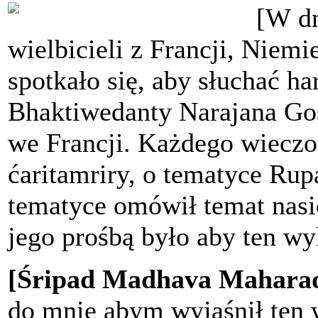
[W
dn
wielbicieli z Francji, Niem
spotkało się, aby słuchać ha
Bhaktiwedanty Narajana Go
we Francji. Każdego wieczo
ćaritamriry, o tematyce Rup
tematyce omówił temat nasio
jego prośbą było aby ten wy
[Śripad Madhava Maharad
do mnie abym wyjaśnił ten 