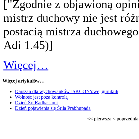
["Zgodnie z objawioną opin
mistrz duchowy nie jest ró
postacią mistrza duchoweg
Adi 1.45)]
Więcej…
Więcej artykułów…
Darszan dla wychowanków ISKCON'owej gurukuli
Wolność jest poza kontrolą
Dzień Śri Radhastami
Dzień pojawienia się Śrila Prabhupada
<<
pierwsza
<
poprzednia