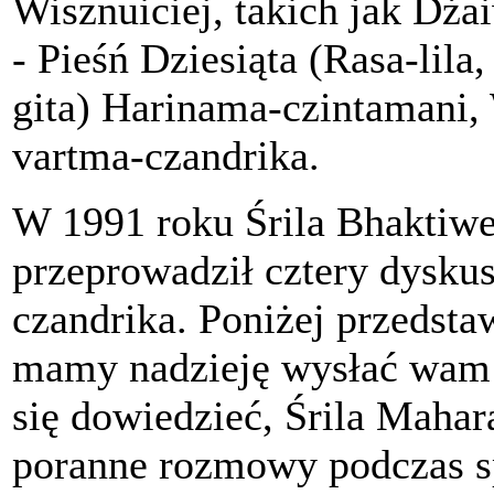
Wisznuiciej, takich jak D
- Pieśń Dziesiąta (Rasa-lila
gita) Harinama-czintamani,
vartma-czandrika.
W 1991 roku Śrila Bhaktiw
przeprowadził cztery dysku
czandrika. Poniżej przedstaw
mamy nadzieję wysłać wam k
się dowiedzieć, Śrila Mahar
poranne rozmowy podczas s