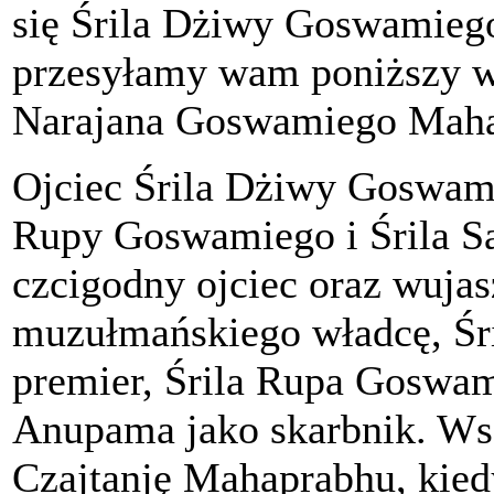
się Śrila Dżiwy Goswamiego
przesyłamy wam poniższy w
Narajana Goswamiego Maha
Ojciec Śrila Dżiwy Goswami
Rupy Goswamiego i Śrila S
czcigodny ojciec oraz wujas
muzułmańskiego władcę, Śr
premier, Śrila Rupa Goswami
Anupama jako skarbnik. Wszy
Czajtanję Mahaprabhu, kied