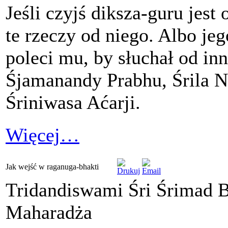
Jeśli czyjś diksza-guru jes
te rzeczy od niego. Albo j
poleci mu, by słuchał od in
Śjamanandy Prabhu, Śrila N
Śriniwasa Aćarji.
Więcej…
Jak wejść w raganuga-bhakti
Tridandiswami Śri Śrimad 
Maharadża