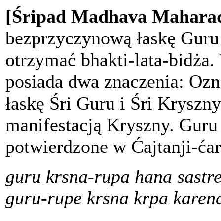
[Śripad Madhava Maharad
bezprzyczynową łaskę Guru 
otrzymać bhakti-lata-bidża.
posiada dwa znaczenia: Ozn
łaskę Śri Guru i Śri Kryszny
manifestacją Kryszny. Guru i
potwierdzone w Ćajtanji-ćar
guru krsna-rupa hana sastr
guru-rupe krsna krpa karen