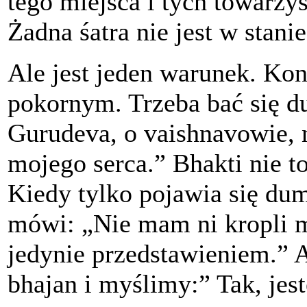
tego miejsca i tych towarzy
Żadna śatra nie jest w stanie
Ale jest jeden warunek. Kon
pokornym. Trzeba bać się d
Gurudeva, o vaishnavowie, 
mojego serca.” Bhakti nie t
Kiedy tylko pojawia się dum
mówi: „Nie mam ni kropli m
jedynie przedstawieniem.”
bhajan i myślimy:” Tak, jes