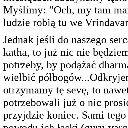
Myślimy: ”Och, my tam mamy
ludzie robią tu we Vrindavan
Jednak jeśli do naszego serc
katha, to już nic nie będzie
potrzeby, by podążać dharm
wielbić półbogów...Odkryje
otrzymamy tę sevę, to nawe
potrzebowali już o nic pro
przyjdzie koniec. Sami teg
powodu ich łaski (guru-var