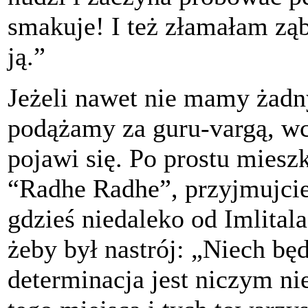
smakuje! I też złamałam zą
ją.”
Jeżeli nawet nie mamy żadn
podążamy za guru-vargą, wc
pojawi się. Po prostu miesz
“Radhe Radhe”, przyjmujcie 
gdzieś niedaleko od Imlital
żeby był nastrój: „Niech bę
determinacja jest niczym n