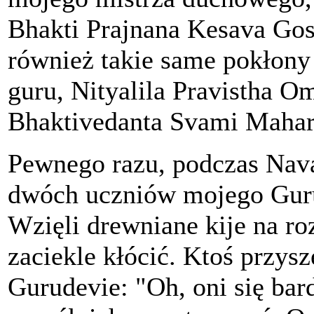
Bhakti Prajnana Kesava Go
również takie same pokłony
guru, Nityalila Pravistha O
Bhaktivedanta Svami Mahar
Pewnego razu, podczas Nav
dwóch uczniów mojego Guru
Wzięli drewniane kije na roz
zaciekle kłócić. Ktoś przys
Gurudevie: "Oh, oni się bar