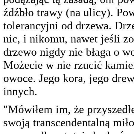
źdźbło trawy (na ulicy). Po
tolerancyjni od drzewa. Drz
nic, i nikomu, nawet jeśli zo
drzewo nigdy nie błaga o w
Możecie w nie rzucić kamie
owoce. Jego kora, jego drew
innych.
"Mówiłem im, że przyszedł
swoją transcendentalną miło