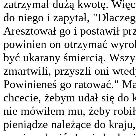
zatrzymał dużą kwotę. Więc 
do niego i zapytał, "Dlacze
Aresztował go i postawił pr
powinien on otrzymać wyrok
być ukarany śmiercią. Wszys
zmartwili, przyszli oni wted
Powinieneś go ratować." M
chcecie, żebym udał się do
nie mówiłem mu, żeby robił t
pieniądze należące do kraju