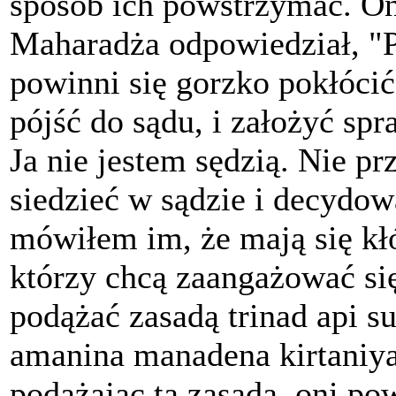
sposób ich powstrzymać. On
Maharadża odpowiedział, "P
powinni się gorzko pokłóci
pójść do sądu, i założyć sp
Ja nie jestem sędzią. Nie pr
siedzieć w sądzie i decydow
mówiłem im, że mają się kł
którzy chcą zaangażować si
podążać zasadą trinad api su
amanina manadena kirtaniya
podążając tą zasadą, oni po