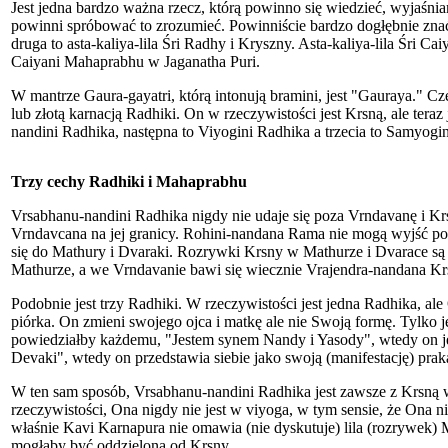
Jest jedna bardzo ważna rzecz, którą powinno się wiedzieć, wyjaśnia
powinni spróbować to zrozumieć. Powinniście bardzo dogłębnie znać t
druga to asta-kaliya-lila Śri Radhy i Kryszny. Asta-kaliya-lila Śri Ca
Caiyani Mahaprabhu w Jaganatha Puri.
W mantrze Gaura-gayatri, którą intonują bramini, jest "Gauraya." 
lub złotą karnacją Radhiki. On w rzeczywistości jest Krsną, ale teraz
nandini Radhika, następna to Viyogini Radhika a trzecia to Samyogi
Trzy cechy Radhiki i Mahaprabhu
Vrsabhanu-nandini Radhika nigdy nie udaje się poza Vrndavanę i Kr
Vrndavcana na jej granicy. Rohini-nandana Rama nie mogą wyjść po
się do Mathury i Dvaraki. Rozrywki Krsny w Mathurze i Dvarace są 
Mathurze, a we Vrndavanie bawi się wiecznie Vrajendra-nandana Kr
Podobnie jest trzy Radhiki. W rzeczywistości jest jedna Radhika, ale
piórka. On zmieni swojego ojca i matkę ale nie Swoją formę. Tylko j
powiedziałby każdemu, "Jestem synem Nandy i Yasody", wtedy on jes
Devaki", wtedy on przedstawia siebie jako swoją (manifestację) pra
W ten sam sposób, Vrsabhanu-nandini Radhika jest zawsze z Krsną 
rzeczywistości, Ona nigdy nie jest w viyoga, w tym sensie, że Ona n
właśnie Kavi Karnapura nie omawia (nie dyskutuje) lila (rozrywek) 
mogłaby być oddzielona od Krsny.