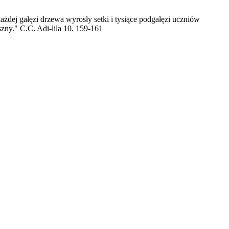
żdej gałęzi drzewa wyrosły setki i tysiące podgałęzi uczniów
ny." C.C. Adi-lila 10. 159-161