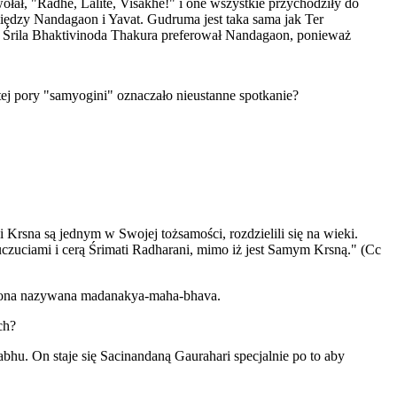
ołał, "Radhe, Lalite, Visakhe!" i one wszystkie przychodziły do
iędzy Nandagaon i Yavat. Gudruma jest taka sama jak Ter
 Śrila Bhaktivinoda Thakura preferował Nandagaon, ponieważ
tej pory "samyogini" oznaczało nieustanne spotkanie?
rsna są jednym w Swojej tożsamości, rozdzielili się na wieki.
uczuciami i cerą Śrimati Radharani, mimo iż jest Samym Krsną." (Cc
jest ona nazywana madanakya-maha-bhava.
ch?
hu. On staje się Sacinandaną Gaurahari specjalnie po to aby