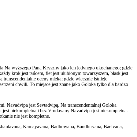
ę dla Najwyższego Pana Kryszny jako ich jedynego ukochanego; gdzie
ażdy krok jest tańcem, flet jest ulubionym towarzyszem, blask jest
ą transcendentalne oceny mleka; gdzie wiecznie istnieje
zestrzeni chwili. To miejsce jest znane jako Goloka tylko dla bardzo
i. Navadvipa jest Sevtadvipą. Na transcendentalnej Goloka
 jest niekompletna i bez Vrndavany Navadvipa jest niekompletna.
tkanie nie jest kompletne.
 Bhaulavana, Kamayavana, Badhravana, Bandhirvana, Baelvana,