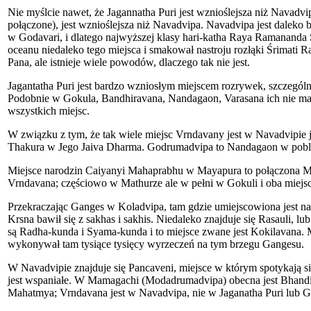
Nie myślcie nawet, że Jagannatha Puri jest wznioślejsza niż Navad
połączone), jest wznioślejsza niż Navadvipa. Navadvipa jest daleko 
w Godavari, i dlatego najwyższej klasy hari-katha Raya Ramananda 
oceanu niedaleko tego miejsca i smakował nastroju rozłąki Śrimati
Pana, ale istnieje wiele powodów, dlaczego tak nie jest.
Jagantatha Puri jest bardzo wzniosłym miejscem rozrywek, szczegól
Podobnie w Gokula, Bandhiravana, Nandagaon, Varasana ich nie ma. 
wszystkich miejsc.
W związku z tym, że tak wiele miejsc Vrndavany jest w Navadvipie 
Thakura w Jego Jaiva Dharma. Godrumadvipa to Nandagaon w pobli
Miejsce narodzin Caiyanyi Mahaprabhu w Mayapura to połączona Mat
Vrndavana; częściowo w Mathurze ale w pełni w Gokuli i oba miejs
Przekraczając Ganges w Koladvipa, tam gdzie umiejscowiona jest nas
Krsna bawił się z sakhas i sakhis. Niedaleko znajduje się Rasauli, l
są Radha-kunda i Syama-kunda i to miejsce zwane jest Kokilavana.
wykonywał tam tysiące tysięcy wyrzeczeń na tym brzegu Gangesu.
W Navadvipie znajduje się Pancaveni, miejsce w którym spotykają s
jest wspaniałe. W Mamagachi (Modadrumadvipa) obecna jest Bhandir
Mahatmya; Vrndavana jest w Navadvipa, nie w Jaganatha Puri lub G