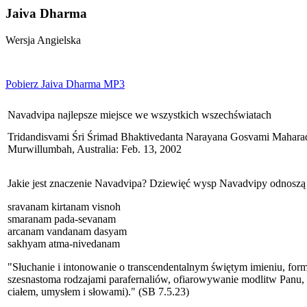
Jaiva Dharma
Wersja Angielska
Pobierz Jaiva Dharma MP3
Navadvipa najlepsze miejsce we wszystkich wszechświatach
Tridandisvami Śri Śrimad Bhaktivedanta Narayana Gosvami Mahara
Murwillumbah, Australia: Feb. 13, 2002
Jakie jest znaczenie Navadvipa? Dziewięć wysp Navadvipy odnoszą 
sravanam kirtanam visnoh
smaranam pada-sevanam
arcanam vandanam dasyam
sakhyam atma-nivedanam
"Słuchanie i intonowanie o transcendentalnym świętym imieniu, for
szesnastoma rodzajami parafernaliów, ofiarowywanie modlitw Panu, 
ciałem, umysłem i słowami)." (SB 7.5.23)