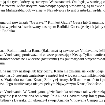
m ją dla tych, którzy są starszymi Waisznawami. Oni będą w stanie ją z
e rzeczy. Które dotyczą Nawadvipy będącej Vrndavaną, są tu dwie asta-
iyani Mahaprabhu odbywa się w Navadvipie i to jest ta asta-kaliya-lila, 
Czemu oni powtarzają "Gauraya"? Kim jest Gaura? Gaura lub Gauranga,
 jest w pełni zaabsorbowany nastrojem Radhiki. On czuje się tak jakby s
ni Radhika.
sna i Rohini-nandana Rama (Balarama) są zawsze we Vrndavanie. Jeśli
za Vrndavanę, ponieważ oni zawsze pozostają z Krsną. Tylko manife
transcendentalne i wieczne (nieustanne) tak jak rozrywki Vrajendra-
sna.
 Ona ma trzy nastroje lub trzy cechy. Krsna nie zmienia się kiedy udaj
ego nastrój zostanie zmieniony a nastrój jest wiodącym czynnikiem dete
t Vrajendra-nandana Krsną. Z drugiej strony, Jeśli on nie ma fletu i
kasa. Jego manifestacja nie jest pełnym Najwyższym Krsną Osobiście.
we Vrndavanie. W Nandagaon, gdzie Radhika odczuwa tak wiele rozłą
igdy nie jest oddzielona od Krsny. Śrila Rupa Gosvami wyjaśnił tą pr
Mathury i Dvaraki. On ukończył swoje Ananda Vrndavana Campu tuż po ra