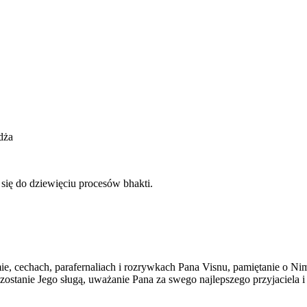
dża
się do dziewięciu procesów bhakti.
mie, cechach, parafernaliach i rozrywkach Pana Visnu, pamiętanie o N
zostanie Jego sługą, uważanie Pana za swego najlepszego przyjaciel