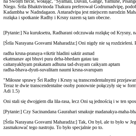
na Swoim flecie, wołając, "Syamali, Davali, Gange, Yamune, Pisange,
Niego. Śrila Bhaktivinoda Thakura preferował Godrumadvipę, podobn
Kadambha w Nadndagaon. Antaradvipa jest miejscem narodzin Mahap
rozłąka i spotkanie Radhy i Krsny razem są tam obecne.
[Pytanie:] Na kuruksetra, Radharani odczuwała rozłąkę od Krysny, n
[Śrila Narayana Gosvami Maharadża:] Oni nigdy nie są rozdzieleni. Po
radha krsna-pranaya-vikrtir hladini saktir asmad
ekatmanav api bhuvi pura deha-bhedam gatau tau
caitanyakhyam prakatam adhuna tad-dvayam caikyam aptam
radha-bhava-dyuti-suvalitam naumi krsna-svarupam
"Miłosne sprawy Śri Radhy i Krsny są transcendentalnymi przejawam
Teraz te dwie transcendentalne osoby ponownie połączyły się w form
Adi 1.5)
Oni stali się dwojgiem dla lila-rasa, lecz Oni są jednością i w ten 
[Pytanie:] Czy Sacinandana Gaurahari smakuje madanakya-maha-bha
[Śrila Narayana Gosvami Maharadża:] Tak, On był, ale to było w Je
zasmakować tego nastroju. To było specjalnie po to.