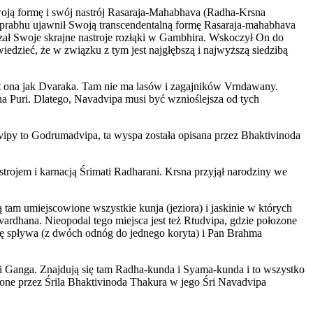
Swoją formę i swój nastrój Rasaraja-Mahabhava (Radha-Krsna
Mahaprabhu ujawnił Swoją transcendentalną formę Rasaraja-mahabhava
zał Swoje skrajne nastroje rozłąki w Gambhira. Wskoczył On do
dzieć, że w związku z tym jest najgłębszą i najwyższą siedzibą
st ona jak Dvaraka. Tam nie ma lasów i zagajników Vrndawany.
a Puri. Dlatego, Navadvipa musi być wznioślejsza od tych
vipy to Godrumadvipa, ta wyspa została opisana przez Bhaktivinoda
ojem i karnacją Śrimati Radharani. Krsna przyjął narodziny we
tam umiejscowione wszystkie kunja (jeziora) i jaskinie w których
ovardhana. Nieopodal tego miejsca jest też Rtudvipa, gdzie połozone
ię spływa (z dwóch odnóg do jednego koryta) i Pan Brahma
si Ganga. Znajdują się tam Radha-kunda i Syama-kunda i to wszystko
one przez Śrila Bhaktivinoda Thakura w jego Śri Navadvipa