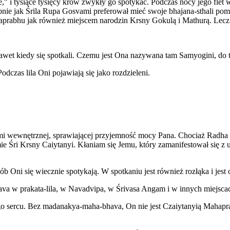
" i tysiące tysięcy krów zwykły go spotykać. Podczas nocy jego flet w
ie jak Śrila Rupa Gosvami preferował mieć swoje bhajana-sthali pom
rabhu jak również miejscem narodzin Krsny Gokulą i Mathurą. Lecz
awet kiedy się spotkali. Czemu jest Ona nazywana tam Samyogini, do 
dczas lila Oni pojawiają się jako rozdzieleni.
i wewnętrznej, sprawiającej przyjemność mocy Pana. Chociaż Radha i K
ie Śri Krsny Caiytanyi. Kłaniam się Jemu, który zamanifestował się z 
sposób Oni się wiecznie spotykają. W spotkaniu jest również rozłąka i 
va w prakata-lila, w Navadvipa, w Śrivasa Angam i w innych miejsca
go sercu. Bez madanakya-maha-bhava, On nie jest Czaiytanyią Mahaprab