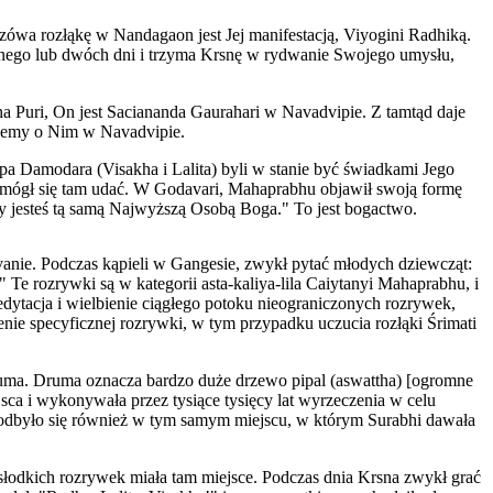
zówa rozłąkę w Nandagaon jest Jej manifestacją, Viyogini Radhiką.
jednego lub dwóch dni i trzyma Krsnę w rydwanie Swojego umysłu,
a Puri, On jest Saciananda Gaurahari w Navadvipie. Z tamtąd daje
tujemy o Nim w Navadvipie.
pa Damodara (Visakha i Lalita) byli w stanie być świadkami Jego
e mógł się tam udać. W Godavari, Mahaprabhu objawił swoją formę
y jesteś tą samą Najwyższą Osobą Boga." To jest bogactwo.
anie. Podczas kąpieli w Gangesie, zwykł pytać młodych dziewcząt:
" Te rozrywki są w kategorii asta-kaliya-lila Caiytanyi Mahaprabhu, i
dytacja i wielbienie ciągłego potoku nieograniczonych rozrywek,
enie specyficznej rozrywki, w tym przypadku uczucia rozłąki Śrimati
uma. Druma oznacza bardzo duże drzewo pipal (aswattha) [ogromne
sca i wykonywała przez tysiące tysięcy lat wyrzeczenia w celu
 odbyło się również w tym samym miejscu, w którym Surabhi dawała
słodkich rozrywek miała tam miejsce. Podczas dnia Krsna zwykł grać