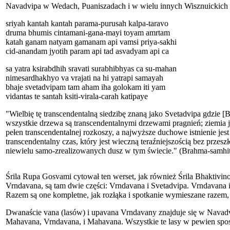
Navadvipa w Wedach, Puaniszadach i w wielu innych Wisznuickich źró
sriyah kantah kantah parama-purusah kalpa-taravo
druma bhumis cintamani-gana-mayi toyam amrtam
katah ganam natyam gamanam api vamsi priya-sakhi
cid-anandam jyotih param api tad asvadyam api ca
sa yatra ksirabdhih sravati surabhibhyas ca su-mahan
nimesardhakhyo va vrajati na hi yatrapi samayah
bhaje svetadvipam tam aham iha golokam iti yam
vidantas te santah ksiti-virala-carah katipaye
"Wielbię tę transcendentalną siedzibę znaną jako Svetadvipa gdzie
wszystkie drzewa są transcendentalnymi drzewami pragnień; ziemia jes
pełen transcendentalnej rozkoszy, a najwyższe duchowe istnienie jes
transcendentalny czas, który jest wieczną teraźniejszością bez przeszł
niewielu samo-zrealizowanych dusz w tym świecie." (Brahma-samhit
Śrila Rupa Gosvami cytował ten werset, jak również Śrila Bhaktivi
Vrndavana, są tam dwie części: Vrndavana i Svetadvipa. Vrndavana 
Razem są one kompletne, jak rozłąka i spotkanie wymieszane razem, w 
Dwanaście vana (lasów) i upavana Vrndavany znajduje się w Navad
Mahavana, Vrndavana, i Mahavana. Wszystkie te lasy w pewien spo