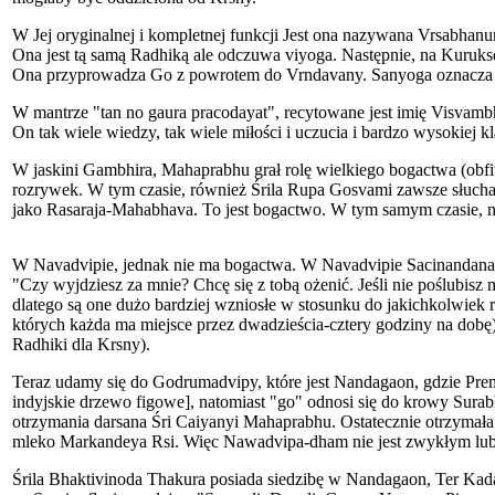
W Jej oryginalnej i kompletnej funkcji Jest ona nazywana Vrsabhan
Ona jest tą samą Radhiką ale odczuwa viyoga. Następnie, na Kuruks
Ona przyprowadza Go z powrotem do Vrndavany. Sanyoga oznacza "
W mantrze "tan no gaura pracodayat", recytowane jest imię Visvamb
On tak wiele wiedzy, tak wiele miłości i uczucia i bardzo wysokiej
W jaskini Gambhira, Mahaprabhu grał rolę wielkiego bogactwa (obfi
rozrywek. W tym czasie, również Śrila Rupa Gosvami zawsze słucha
jako Rasaraja-Mahabhava. To jest bogactwo. W tym samym czasie, n
W Navadvipie, jednak nie ma bogactwa. W Navadvipie Sacinandana G
"Czy wyjdziesz za mnie? Chcę się z tobą ożenić. Jeśli nie poślubisz 
dlatego są one dużo bardziej wzniosłe w stosunku do jakichkolwiek 
których każda ma miejsce przez dwadzieścia-cztery godziny na dobę)
Radhiki dla Krsny).
Teraz udamy się do Godrumadvipy, które jest Nandagaon, gdzie Pr
indyjskie drzewo figowe], natomiast "go" odnosi się do krowy Surab
otrzymania darsana Śri Caiyanyi Mahaprabhu. Ostatecznie otrzymał
mleko Markandeya Rsi. Więc Nawadvipa-dham nie jest zwykłym lub 
Śrila Bhaktivinoda Thakura posiada siedzibę w Nandagaon, Ter Kada