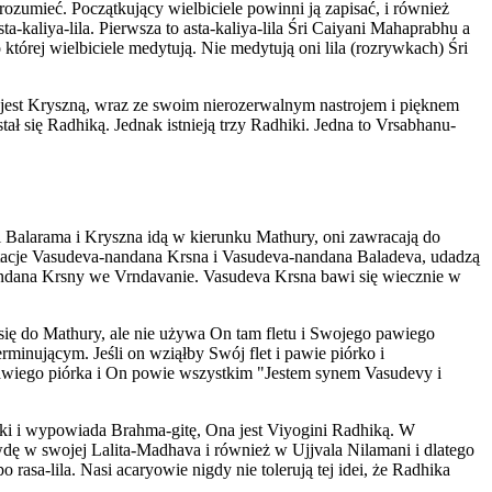
rozumieć. Początkujący wielbiciele powinni ją zapisać, i również
kaliya-lila. Pierwsza to asta-kaliya-lila Śri Caiyani Mahaprabhu a
o której wielbiciele medytują. Nie medytują oni lila (rozrywkach) Śri
 jest Kryszną, wraz ze swoim nierozerwalnym nastrojem i pięknem
tał się Radhiką. Jednak istnieją trzy Radhiki. Jedna to Vrsabhanu-
 Balarama i Kryszna idą w kierunku Mathury, oni zawracają do
stacje Vasudeva-nandana Krsna i Vasudeva-nandana Baladeva, udadzą
nandana Krsny we Vrndavanie. Vasudeva Krsna bawi się wiecznie w
e się do Mathury, ale nie używa On tam fletu i Swojego pawiego
rminującym. Jeśli on wziąłby Swój flet i pawie piórko i
 pawiego piórka i On powie wszystkim "Jestem synem Vasudevy i
ki i wypowiada Brahma-gitę, Ona jest Viyogini Radhiką. W
awdę w swojej Lalita-Madhava i również w Ujjvala Nilamani i dlatego
sa-lila. Nasi acaryowie nigdy nie tolerują tej idei, że Radhika