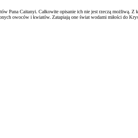
w Pana Caitanyi. Całkowite opisanie ich nie jest rzeczą możliwą. Z ka
onych owoców i kwiatów. Zatapiają one świat wodami miłości do Krysz