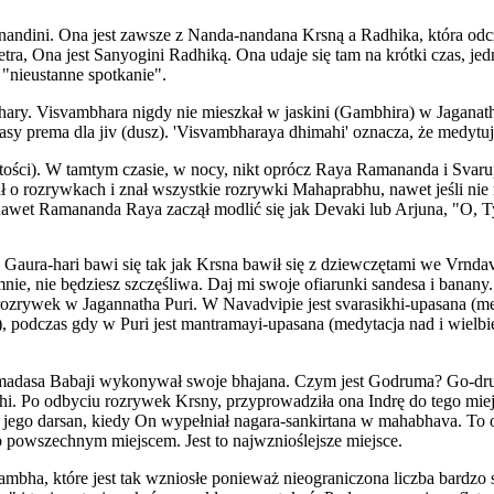
unandini. Ona jest zawsze z Nanda-nandana Krsną a Radhika, która odc
etra, Ona jest Sanyogini Radhiką. Ona udaje się tam na krótki czas, 
nieustanne spotkanie".
hary. Visvambhara nigdy nie mieszkał w jaskini (Gambhira) w Jaganath
 klasy prema dla jiv (dusz). 'Visvambharaya dhimahi' oznacza, że medy
tości). W tamtym czasie, w nocy, nikt oprócz Raya Ramananda i Svaru
ł o rozrywkach i znał wszystkie rozrywki Mahaprabhu, nawet jeśli ni
awet Ramananda Raya zaczął modlić się jak Devaki lub Arjuna, "O, T
aura-hari bawi się tak jak Krsna bawił się z dziewczętami we Vrndav
mnie, nie będziesz szczęśliwa. Daj mi swoje ofiarunki sandesa i banany.
rozrywek w Jagannatha Puri. W Navadvipie jest svarasikhi-upasana (me
, podczas gdy w Puri jest mantramayi-upasana (medytacja nad i wielbi
emadasa Babaji wykonywał swoje bhajana. Czym jest Godruma? Go-dr
hi. Po odbyciu rozrywek Krsny, przyprowadziła ona Indrę do tego miej
a jego darsan, kiedy On wypełniał nagara-sankirtana w mahabhava. To
powszechnym miejscem. Jest to najwznioślejsze miejsce.
mbha, które jest tak wzniosłe ponieważ nieograniczona liczba bardzo 