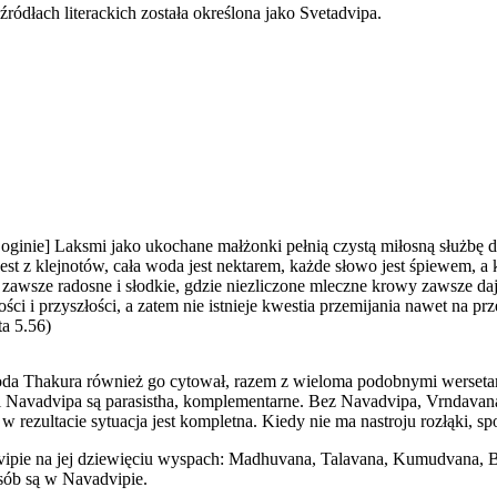
dłach literackich została określona jako Svetadvipa.
 [Boginie] Laksmi jako ukochane małżonki pełnią czystą miłosną służb
t z klejnotów, cała woda jest nektarem, każde słowo jest śpiewem, a k
t zawsze radosne i słodkie, gdzie niezliczone mleczne krowy zawsze daj
ości i przyszłości, a zatem nie istnieje kwestia przemijania nawet na pr
a 5.56)
noda Thakura również go cytował, razem z wieloma podobnymi wersetam
i Navadvipa są parasistha, komplementarne. Bez Navadvipa, Vrndavana
rezultacie sytuacja jest kompletna. Kiedy nie ma nastroju rozłąki, spo
vipie na jej dziewięciu wyspach: Madhuvana, Talavana, Kumudvana,
sób są w Navadvipie.