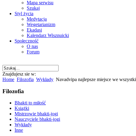
Mapa serwisu
Szukaj
Styl życia
Medytacja
Wegetarianizm
Ekadasi
Kalendarz Wisznuicki
Społeczność
O nas
Forum
Znajdujesz sie w:
Home
Filozofia
Wykłady
Navadvipa najlepsze miejsce we wszystk
Filozofia
Bhakti to miłość
Książki
Mistrzowie bhakti-jogi
Nauczyciele bhakti-jogi
Wykłady
Inne