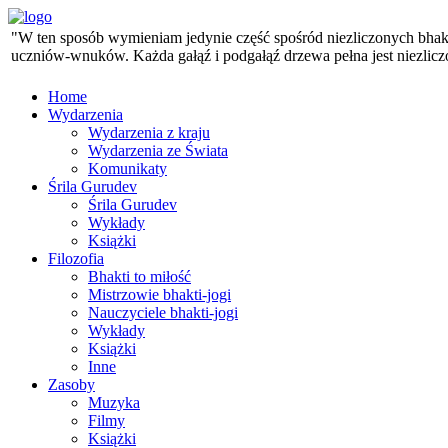
"W ten sposób wymieniam jedynie część spośród niezliczonych bhaktó
uczniów-wnuków. Każda gałąź i podgałąź drzewa pełna jest niezlicz
Home
Wydarzenia
Wydarzenia z kraju
Wydarzenia ze Świata
Komunikaty
Śrila Gurudev
Śrila Gurudev
Wykłady
Książki
Filozofia
Bhakti to miłość
Mistrzowie bhakti-jogi
Nauczyciele bhakti-jogi
Wykłady
Książki
Inne
Zasoby
Muzyka
Filmy
Książki