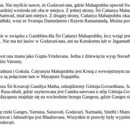
vipa. Nie myślcie nawet, że Godavari-tata, gdzie Mahaprabhu ujawnił 
bardziej wzniosła niż oba te miejsca. Z jednej strony, Śri Caitanya 
Samvad, miał tam miejsce. Z drugiej strony, Caitanya Mahaprabhu oka
 Radhiki, wraz ze Svarupa Damodarem i Rayem Ramamandą. Można powie
nie w związku z Gambhira-lila Śri Caitanyi Mahaprabhu, lecz wziąż je
Nie ma też lasów w Godavari-tata, ani na Kuruksetra lub w Jagannath
jest ona znana jako Gupta-Vrndavana. Jedna z dziewięciu wysp Navad
żu Varsany.
hura i Gokula. Caiyanyia Mahaprabhu jest Krsną z wewnętrznym nastr
ca są połączone tam w Mayapura Yogapitha.
za Śri Kesavaji Gaudiya Matha, odnajdziemy Giriraja-Govardhana. Są 
ub Rasa-sthali, gdzie usytuowana jest Candra-sarovara u stóp Giriraja-G
 Mayapura znajduje się na wschodnim brzegu Gangesu, gdzie Ganges s
ię rzeki Ganges, Yamuna, Sarasvati, Godavari, Narmada, Sindhi i Man
avat i Jahnudvipa jest Bhadravana. Wszystkie te prawdy były wyjaśni
odavari.