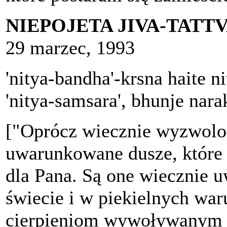
NIEPOJETA JIVA-TATT
29 marzec, 1993
'nitya-bandha'-krsna haite 
'nitya-samsara', bhunje nar
["Oprócz wiecznie wyzwolon
uwarunkowane dusze, które 
dla Pana. Są one wiecznie
świecie i w piekielnych wa
cierpieniom wywoływanym p