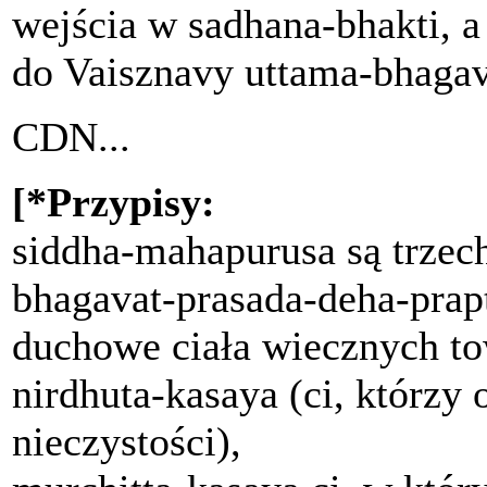
wejścia w sadhana-bhakti, 
do Vaisznavy uttama-bhagav
CDN...
[*Przypisy:
siddha-mahapurusa są trzec
bhagavat-prasada-deha-prapt
duchowe ciała wiecznych to
nirdhuta-kasaya (ci, którzy 
nieczystości),