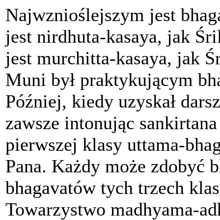
Najwznioślejszym jest bhag
jest nirdhuta-kasaya, jak Ś
jest murchitta-kasaya, jak 
Muni był praktykującym bha
Później, kiedy uzyskał dars
zawsze intonując sankirtana
pierwszej klasy uttama-bhag
Pana. Każdy może zdobyć b
bhagavatów tych trzech klas
Towarzystwo madhyama-adh