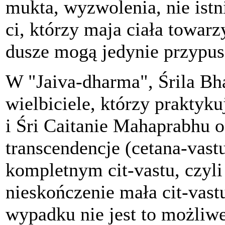
mukta, wyzwolenia, nie istni
ci, którzy maja ciała towa
dusze mogą jedynie przypusz
W "Jaiva-dharma", Śrila Bha
wielbiciele, którzy praktyku
i Śri Caitanie Mahaprabhu o
transcendencje (cetana-vastu
kompletnym cit-vastu, czyli ż
nieskończenie mała cit-vast
wypadku nie jest to możliwe