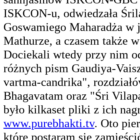
ISKCON-u, odwiedzała Śril
Goswamiego Maharadża w je
Mathurze, a czasem także 
Dociekali wtedy przy nim o
różnych pism Gaudiya-Vaisz
vartma-candrika", rozdział
Bhagavatam oraz "Śri Vilap
było kilkaset pliki z ich n
www.purebhakti.tv
. Oto pie
które postaram się zamieści