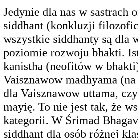
Jedynie dla nas w sastrach
siddhant (konkluzji filozofic
wszystkie siddhanty są dla
poziomie rozwoju bhakti. Is
kanistha (neofitów w bhakti)
Vaisznawow madhyama (na śr
dla Vaisznawow uttama, czyl
mayię. To nie jest tak, że w
kategorii. W Śrimad Bhagav
siddhant dla osób różnej kl