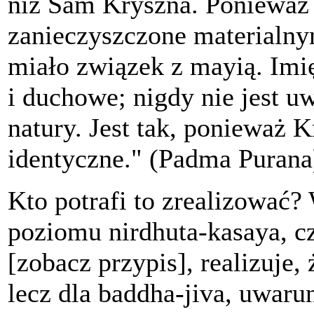
niż Sam Kryszna. Ponieważ 
zanieczyszczone materialnym
miało związek z mayią. Imi
i duchowe; nigdy nie jest 
natury. Jest tak, ponieważ K
identyczne." (Padma Purana
Kto potrafi to zrealizować? 
poziomu nirdhuta-kasaya, c
[zobacz przypis], realizuje,
lecz dla baddha-jiva, uwar