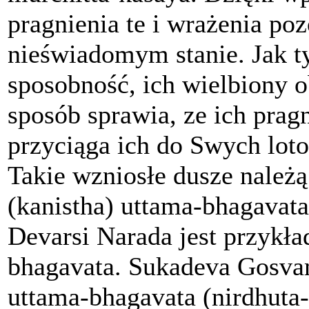
pragnienia te i wrażenia po
nieświadomym stanie. Jak t
sposobność, ich wielbiony o
sposób sprawia, ze ich prag
przyciąga ich do Swych lot
Takie wzniosłe dusze należ
(kanistha) uttama-bhagavata
Devarsi Narada jest przykł
bhagavata. Sukadeva Gosvam
uttama-bhagavata (nirdhuta-