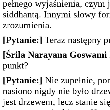
pełnego wyjaśnienia, czym je
siddhantą. Innymi słowy fo
zrozumienia.
[Pytanie:]
Teraz następny pu
[Śrila Narayana Goswami
punkt?
[Pytanie:]
Nie zupełnie, po
nasiono nigdy nie było drze
jest drzewem, lecz stanie s