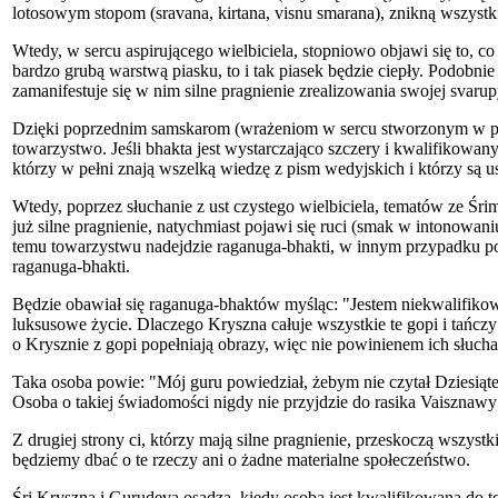
lotosowym stopom (sravana, kirtana, visnu smarana), znikną wszystki
Wtedy, w sercu aspirującego wielbiciela, stopniowo objawi się to, co
bardzo grubą warstwą piasku, to i tak piasek będzie ciepły. Podobnie
zamanifestuje się w nim silne pragnienie zrealizowania swojej svarup
Dzięki poprzednim samskarom (wrażeniom w sercu stworzonym w po
towarzystwo. Jeśli bhakta jest wystarczająco szczery i kwalifikowan
którzy w pełni znają wszelką wiedzę z pism wedyjskich i którzy są u
Wtedy, poprzez słuchanie z ust czystego wielbiciela, tematów ze Śri
już silne pragnienie, natychmiast pojawi się ruci (smak w intonowan
temu towarzystwu nadejdzie raganuga-bhakti, w innym przypadku poja
raganuga-bhakti.
Będzie obawiał się raganuga-bhaktów myśląc: "Jestem niekwalifikowa
luksusowe życie. Dlaczego Kryszna całuje wszystkie te gopi i tańczy
o Krysznie z gopi popełniają obrazy, więc nie powinienem ich słucha
Taka osoba powie: "Mój guru powiedział, żebym nie czytał Dziesią
Osoba o takiej świadomości nigdy nie przyjdzie do rasika Vaisznaw
Z drugiej strony ci, którzy mają silne pragnienie, przeskoczą wszyst
będziemy dbać o te rzeczy ani o żadne materialne społeczeństwo.
Śri Kryszna i Gurudeva osądzą, kiedy osoba jest kwalifikowana do 