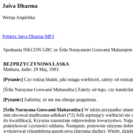
Jaiva Dharma
Wersja Angielska
Pobierz Jaiva Dharma MP3
Spotkania ISKCON GBC ze Śrila Narayanem Goswami Maharajem -
BEZPRZYCZYNOWA ŁASKA
Mathura, Indie: 29 Maj, 1993
[Pytanie:]
Czy rodzaj bhakti, jaki osiąga wielbiciel, zależy od rodza
[Śrila Narayana Goswami Maharadża:] Zależy od tego, czy kandydat po
[Pytanie:]
Załóżmy, że nie ma silnego pragnienia.
[Śrila Narayana Goswami Maharadża:]
W takim przypadku uttama-
nim obcował madhyama-adhikari (*2) Jeśli aspirujący wielbiciel nie
do kwalifikacji, Kryszna zaaranżuje odpowiednie towarzystwo. Najp
praktykować czynności oddania. Następnie, ponownie otrzyma dobre
wykonywał viśrambhena-guroh-seva (intymną służbę). Wtedy, dzięki 