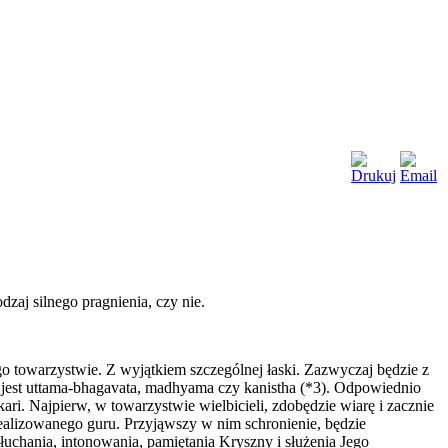
zaj silnego pragnienia, czy nie.
o towarzystwie. Z wyjątkiem szczególnej łaski. Zazwyczaj będzie z
im jest uttama-bhagavata, madhyama czy kanistha (*3). Odpowiednio
i. Najpierw, w towarzystwie wielbicieli, zdobędzie wiarę i zacznie
ealizowanego guru. Przyjąwszy w nim schronienie, będzie
uchania, intonowania, pamiętania Kryszny i służenia Jego