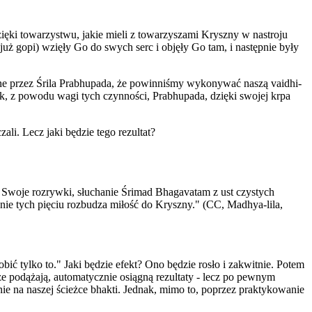
ięki towarzystwu, jakie mieli z towarzyszami Kryszny w nastroju
już gopi) wzięły Go do swych serc i objęły Go tam, i następnie były
e przez Śrila Prabhupada, że powinniśmy wykonywać naszą vaidhi-
k, z powodu wagi tych czynności, Prabhupada, dzięki swojej krpa
li. Lecz jaki będzie tego rezultat?
ł Swoje rozrywki, słuchanie Śrimad Bhagavatam z ust czystych
nie tych pięciu rozbudza miłość do Kryszny." (CC, Madhya-lila,
ić tylko to." Jaki będzie efekt? Ono będzie rosło i zakwitnie. Potem
ze podążają, automatycznie osiągną rezultaty - lecz po pewnym
ie na naszej ścieżce bhakti. Jednak, mimo to, poprzez praktykowanie