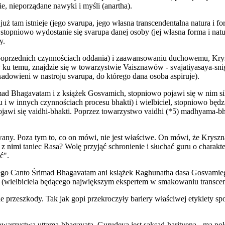
e, nieporządane nawyki i myśli (anartha).
 już tam istnieje (jego svarupa, jego własna transcendentalna natura i 
 stopniowo wydostanie się svarupa danej osoby (jej własna forma i natur
y.
przednich czynnościach oddania) i zaawansowaniu duchowemu, Krysz
y ku temu, znajdzie się w towarzystwie Vaisznawów - svajatiyasaya-snig
sadowieni w nastroju svarupa, do którego dana osoba aspiruje).
mad Bhagavatam i z książek Gosvamich, stopniowo pojawi się w nim siln
iu i w innych czynnościach procesu bhakti) i wielbiciel, stopniowo bę
wi się vaidhi-bhakti. Poprzez towarzystwo vaidhi (*5) madhyama-bhakt
ny. Poza tym to, co on mówi, nie jest właściwe. On mówi, że Kryszna j
 z nimi taniec Rasa? Wolę przyjąć schronienie i słuchać guru o charak
ć".
tego Canto Śrimad Bhagavatam ani książek Raghunatha dasa Gosvamie
y (wielbiciela będącego największym ekspertem w smakowaniu transcen
kie przeszkody. Tak jak gopi przekroczyły bariery właściwej etykiety s
towarzystwa uttama-bhagavata. Gurudeva jest saksad-haritvena - ma po