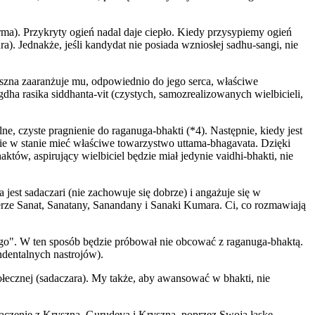
forma). Przykryty ogień nadal daje ciepło. Kiedy przysypiemy ogień
a). Jednakże, jeśli kandydat nie posiada wzniosłej sadhu-sangi, nie
na zaaranżuje mu, odpowiednio do jego serca, właściwe
dha rasika siddhanta-vit (czystych, samozrealizowanych wielbicieli,
e, czyste pragnienie do raganuga-bhakti (*4). Następnie, kiedy jest
dzie w stanie mieć właściwe towarzystwo uttama-bhagavata. Dzięki
ów, aspirujący wielbiciel będzie miał jedynie vaidhi-bhakti, nie
est sadaczari (nie zachowuje się dobrze) i angażuje się w
terze Sanat, Sanatany, Sanandany i Sanaki Kumara. Ci, co rozmawiają
go". W ten sposób będzie próbował nie obcować z raganuga-bhaktą.
dentalnych nastrojów).
połecznej (sadaczara). My także, aby awansować w bhakti, nie
łączenie z Kryszną. Gurudeva i Kryszna, poprzez Swoją łaskę