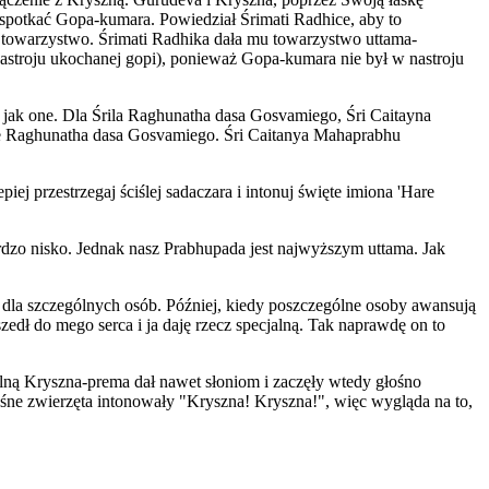
 spotkać Gopa-kumara. Powiedział Śrimati Radhice, aby to
e towarzystwo. Śrimati Radhika dała mu towarzystwo uttama-
astroju ukochanej gopi), ponieważ Gopa-kumara nie był w nastroju
jak one. Dla Śrila Raghunatha dasa Gosvamiego, Śri Caitayna
ęce Raghunatha dasa Gosvamiego. Śri Caitanya Mahaprabhu
 przestrzegaj ściślej sadaczara i intonuj święte imiona 'Hare
dzo nisko. Jednak nasz Prabhupada jest najwyższym uttama. Jak
 dla szczególnych osób. Później, kiedy poszczególne osoby awansują
edł do mego serca i ja daję rzecz specjalną. Tak naprawdę on to
ólną Kryszna-prema dał nawet słoniom i zaczęły wtedy głośno
śne zwierzęta intonowały "Kryszna! Kryszna!", więc wygląda na to,