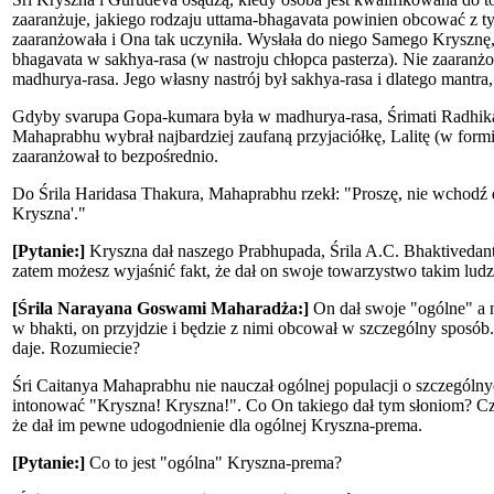
zaaranżuje, jakiego rodzaju uttama-bhagavata powinien obcować z t
zaaranżowała i Ona tak uczyniła. Wysłała do niego Samego Krysznę,
bhagavata w sakhya-rasa (w nastroju chłopca pasterza). Nie zaaran
madhurya-rasa. Jego własny nastrój był sakhya-rasa i dlatego mantra,
Gdyby svarupa Gopa-kumara była w madhurya-rasa, Śrimati Radhika m
Mahaprabhu wybrał najbardziej zaufaną przyjaciółkę, Lalitę (w for
zaaranżował to bezpośrednio.
Do Śrila Haridasa Thakura, Mahaprabhu rzekł: "Proszę, nie wchodź d
Kryszna'."
[Pytanie:]
Kryszna dał naszego Prabhupada, Śrila A.C. Bhaktivedant
zatem możesz wyjaśnić fakt, że dał on swoje towarzystwo takim lud
[Śrila Narayana Goswami Maharadża:]
On dał swoje "ogólne" a n
w bhakti, on przyjdzie i będzie z nimi obcował w szczególny sposób.
daje. Rozumiecie?
Śri Caitanya Mahaprabhu nie nauczał ogólnej populacji o szczególn
intonować "Kryszna! Kryszna!". Co On takiego dał tym słoniom? Cz
że dał im pewne udogodnienie dla ogólnej Kryszna-prema.
[Pytanie:]
Co to jest "ogólna" Kryszna-prema?