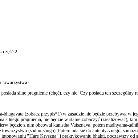
 część 2
ju towarzystwa?
siada silne pragnienie (chęć), czy nie. Czy posiada ten szczególny rod
bhagavata (zobacz przypis*1) w zasadzie nie będzie przebywał w jeg
 ma silnego pragnienia, nie będzie w stanie zobaczyć (zrealizować), k
ierw będzie z nim obcował kanistha Vaisznava, potem madhyama-adhikar
 towarzystwo (sadhu-sanga). Potem uda się do autentycznego, samozr
intonowaniu "Hare Kryszna" i praktykowaniu bhakti, począwszy od sł