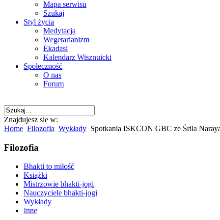
Mapa serwisu
Szukaj
Styl życia
Medytacja
Wegetarianizm
Ekadasi
Kalendarz Wisznuicki
Społeczność
O nas
Forum
Znajdujesz sie w:
Home
Filozofia
Wykłady
Spotkania ISKCON GBC ze Śrila Naraya
Filozofia
Bhakti to miłość
Książki
Mistrzowie bhakti-jogi
Nauczyciele bhakti-jogi
Wykłady
Inne