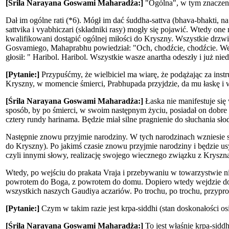
[Śrila Narayana Goswami Maharadża:]
"Ogólna", w tym znaczeni
Dał im ogólne rati (*6). Mógł im dać śuddha-sattva (bhava-bhakti, 
sattvika i vyabhiczari (składniki rasy) mogły się pojawić. Wtedy o
kwalifikowani dostąpić ogólnej miłości do Kryszny. Wszystkie drzwi
Gosvamiego, Mahaprabhu powiedział: "Och, chodźcie, chodźcie. Wejdź
głosił: " Haribol. Haribol. Wszystkie wasze anartha odeszły i już ni
[Pytanie:]
Przypuśćmy, że wielbiciel ma wiarę, że podążając za inst
Kryszny, w momencie śmierci, Prabhupada przyjdzie, da mu łaskę i
[Śrila Narayana Goswami Maharadża:]
Łaska nie manifestuje się
sposób, by po śmierci, w swoim następnym życiu, posiadał on dobre t
cztery rundy harinama. Będzie miał silne pragnienie do słuchania s
Następnie znowu przyjmie narodziny. W tych narodzinach wzniesie si
do Kryszny). Po jakimś czasie znowu przyjmie narodziny i będzie u
czyli innymi słowy, realizację swojego wiecznego związku z Kryszną
Wtedy, po wejściu do prakata Vraja i przebywaniu w towarzystwie n
powrotem do Boga, z powrotem do domu. Dopiero wtedy wejdzie do si
wszystkich naszych Gaudiya aczariów. Po trochu, po trochu, przyprow
[Pytanie:]
Czym w takim razie jest krpa-siddhi (stan doskonałości o
[Śrila Narayana Goswami Maharadża:]
To jest właśnie krpa-siddh