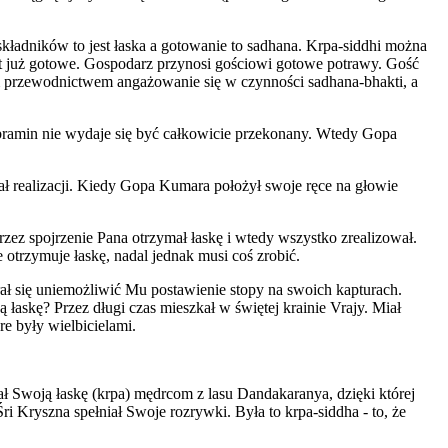
kładników to jest łaska a gotowanie to sadhana. Krpa-siddhi można
est już gotowe. Gospodarz przynosi gościowi gotowe potrawy. Gość
kim przewodnictwem angażowanie się w czynności sadhana-bhakti, a
ramin nie wydaje się być całkowicie przekonany. Wtedy Gopa
ał realizacji. Kiedy Gopa Kumara położył swoje ręce na głowie
przez spojrzenie Pana otrzymał łaskę i wtedy wszystko zrealizował.
e otrzymuje łaskę, nadal jednak musi coś zrobić.
ał się uniemożliwić Mu postawienie stopy na swoich kapturach.
ą łaskę? Przez długi czas mieszkał w świętej krainie Vrajy. Miał
e były wielbicielami.
ł Swoją łaskę (krpa) mędrcom z lasu Dandakaranya, dzięki której
i Kryszna spełniał Swoje rozrywki. Była to krpa-siddha - to, że