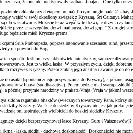
u oznacza, że one nie praktykowały sadhana-bhajana. One tylko otrz
na poziomie oddania przed etapem prema). Po tym mogło nadejść sthayi-
ne mogły wejść w swój określony związek z Kryszną. Śri Caitanya Maha
 są dla was otwarte. Możecie teraz wejść w te drzwi, te drzwi, czy ta
cie przez te szczególne drzwi madhurya, drzwi gopi." Z drugiej stron
edługo będziecie mieli Kryszna-prema."
rukcjami Śrila Prabhupada, poprzez intonowanie szesnastu rund, przest
 wtedy on powróci do Boga.
 w ten sposób. Jeśli on, czy jakikolwiek autentyczny, samozrealizowan
owarzystwo. Jest to wielka łaska. W przyszłym życiu, dzięki dobremu 
łodkich rozrywek Kryszny. Potem znikną jego anartha i awansuje on do
ę do asakti (spontanicznego przywiązania do Kryszny), a później osiąg
sytuowany w bhava (śuddha-sattva). Potem będzie miał svarupa-siddhi 
), a później przyjmie narodziny w prakata-Vraja (Vraja w jakimś wszec
itya-siddha ragatmika bhaktów (wiecznych towarzyszy Pana, którzy słu
edziby Kryszny. Wejście do siedziby Kryszny nie jest jak połknięcie 
adzają oni aspirujących wielbicieli do boskiej siedziby Kryszny.
siągnięty dzięki bezprzyczynowej łasce Kryszny, Guru i Vaisznawów)?
i (krpa - łaska, siddhi - duchowa doskonałość). Doskonałości nie można