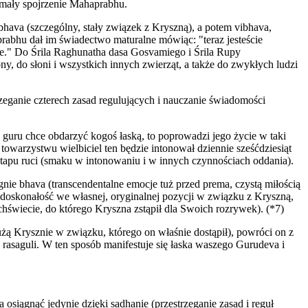
ymały spojrzenie Mahaprabhu.
bhava (szczególny, stały związek z Kryszną), a potem vibhava,
prabhu dał im świadectwo maturalne mówiąc: "teraz jesteście
mte." Do Śrila Raghunatha dasa Gosvamiego i Śrila Rupy
y, do słoni i wszystkich innych zwierząt, a także do zwykłych ludzi
rzeganie czterech zasad regulujących i nauczanie świadomości
y guru chce obdarzyć kogoś łaską, to poprowadzi jego życie w taki
towarzystwu wielbiciel ten będzie intonował dziennie sześćdziesiąt
 etapu ruci (smaku w intonowaniu i w innych czynnościach oddania).
nie bhava (transcendentalne emocje tuż przed prema, czystą miłością
(doskonałość we własnej, oryginalnej pozycji w związku z Kryszną,
hświecie, do którego Kryszna zstąpił dla Swoich rozrywek). (*7)
żą Krysznie w związku, którego on właśnie dostąpił), powróci on z
rasaguli. W ten sposób manifestuje się łaska waszego Gurudeva i
 osiągnąć jedynie dzięki sadhanie (przestrzeganie zasad i reguł