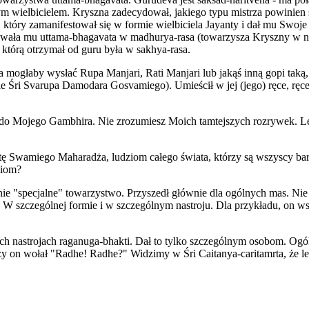
ym wielbicielem. Kryszna zadecydował, jakiego typu mistrza powinien
 który zamanifestował się w formie wielbiciela Jayanty i dał mu Swoj
żowała mu uttama-bhagavata w madhurya-rasa (towarzysza Kryszny w n
 którą otrzymał od guru była w sakhya-rasa.
ogłaby wysłać Rupa Manjari, Rati Manjari lub jakąś inną gopi taką, 
mie Śri Svarupa Damodara Gosvamiego). Umieścił w jej (jego) ręce, r
o Mojego Gambhira. Nie zrozumiesz Moich tamtejszych rozrywek. Lepiej
ę Swamiego Maharadża, ludziom całego świata, którzy są wszyscy bar
ziom?
ie "specjalne" towarzystwo. Przyszedł głównie dla ogólnych mas. Nie
 W szczególnej formie i w szczególnym nastroju. Dla przykładu, on wsz
ych nastrojach raganuga-bhakti. Dał to tylko szczególnym osobom. Og
y on wołał "Radhe! Radhe?" Widzimy w Śri Caitanya-caritamrta, że le