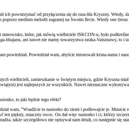
 ich powstrzymać od przyłączenia się do rasa-lila Kryszny. Wtedy, dz
ich poprzez medium melodii zagranej na Swoim flecie. Wtedy one (teraz 
tanowisko, które, jak mówią wielbiciele ISKCON-u, było podkreślan
ga-bhajanu, ani nawet nie mamy towarzystwa rasika-Vaisznawy, to i ta
am powiedział. Powiedział wam, abyście intonowali krsna-nama i naucza
stych wielbicieli, zamieszkanie w świętym miejscu, gdzie Kryszna mia
 świątyni) jest najlepszych ze wszystkich. Nawet nieznaczne wykonywa
sionko, to jaki będzie tego efekt?
ał wam, "Wsadźcie to nasionko do ziemi i podlewajcie je. Musicie rob
ć ten piękny, smaczny owoc. On dał więc nasionko i ci, którzy szczer
dża, także szczegółowo nie opisywał nam detali, co następnie się stan