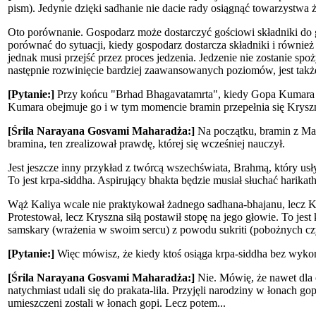
pism). Jedynie dzięki sadhanie nie dacie rady osiągnąć towarzystw
Oto porównanie. Gospodarz może dostarczyć gościowi składniki do g
porównać do sytuacji, kiedy gospodarz dostarcza składniki i równie
jednak musi przejść przez proces jedzenia. Jedzenie nie zostanie s
następnie rozwinięcie bardziej zaawansowanych poziomów, jest także
[Pytanie:]
Przy końcu "Brhad Bhagavatamrta", kiedy Gopa Kumara r
Kumara obejmuje go i w tym momencie bramin przepełnia się Krysz
[Śrila Narayana Gosvami Maharadża:]
Na początku, bramin z Math
bramina, ten zrealizował prawdę, której się wcześniej nauczył.
Jest jeszcze inny przykład z twórcą wszechświata, Brahmą, który usły
To jest krpa-siddha. Aspirujący bhakta będzie musiał słuchać harikat
Wąż Kaliya wcale nie praktykował żadnego sadhana-bhajanu, lecz Kry
Protestował, lecz Kryszna siłą postawił stopę na jego głowie. To jest
samskary (wrażenia w swoim sercu) z powodu sukriti (pobożnych czynn
[Pytanie:]
Więc mówisz, że kiedy ktoś osiąga krpa-siddha bez wyko
[Śrila Narayana Gosvami Maharadża:]
Nie. Mówię, że nawet dla 
natychmiast udali się do prakata-lila. Przyjęli narodziny w łonach 
umieszczeni zostali w łonach gopi. Lecz potem...