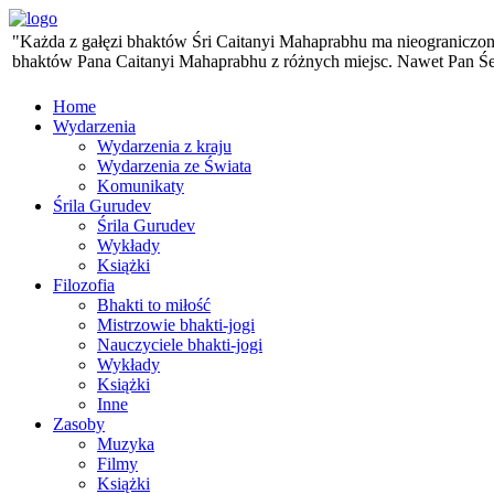
"Każda z gałęzi bhaktów Śri Caitanyi Mahaprabhu ma nieograniczoną 
bhaktów Pana Caitanyi Mahaprabhu z różnych miejsc. Nawet Pan Śesa,
Home
Wydarzenia
Wydarzenia z kraju
Wydarzenia ze Świata
Komunikaty
Śrila Gurudev
Śrila Gurudev
Wykłady
Książki
Filozofia
Bhakti to miłość
Mistrzowie bhakti-jogi
Nauczyciele bhakti-jogi
Wykłady
Książki
Inne
Zasoby
Muzyka
Filmy
Książki