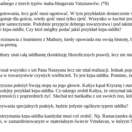
a żadnego z trzech typów maha-bhagavata Vaisznawów. (*8)
otowania, lecz gość musi ugotować. W tym przykładzie dostarczenie s
ż gotuje dla gościa, wtedy gość musi tylko zjeść. Wszystko w kuchni j
pożyte samoczynnie. Podobnie przyjęcie dobrego towarzystwa i pod ta
 krpa-siddhi. Czy ktoś mógłby podać jakiś przykład krpa-siddhi?
ozmawia z braminem z Mathury, kiedy opowiada mu swoją historię, b
na-premą.
ury znał całą siddhantę (konkluzję filozoficznych prawd), lecz nie mi
szał wszystko z ust Pana Narayana lecz nie miał realizacji. Jednak po
ha w towarzystwie czystych wielbicieli. To jest krpa-siddha. Pomimo, ż
szna położył Swoją stopę na jego głowie. Kaliya kąsał Krysznę i star
 kolejny przykład krpa-siddha. Co takiego zrobił Kaliya, że otrzymał tak
ości) z poprzednich żyć. Słuchał też harikatha z ust swoich żon, któr
nywania specjalnych praktyk, będzie jedynie ogólnym typem siddha?
otrzymania krpa-siddha kandydat musi coś zrobić. Np. Ramaczandra da
gopi, w zamanifestowanym w materialnym świecie Vrindavan, w którym Śr