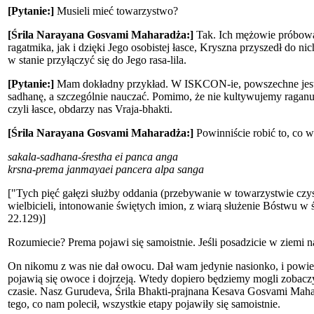
[Pytanie:]
Musieli mieć towarzystwo?
[Śrila Narayana Gosvami Maharadża:]
Tak. Ich mężowie próbowali
ragatmika, jak i dzięki Jego osobistej łasce, Kryszna przyszedł do n
w stanie przyłączyć się do Jego rasa-lila.
[Pytanie:]
Mam dokładny przykład. W ISKCON-ie, powszechne jest s
sadhanę, a szczególnie nauczać. Pomimo, że nie kultywujemy raganu
czyli łasce, obdarzy nas Vraja-bhakti.
[Śrila Narayana Gosvami Maharadża:]
Powinniście robić to, co w
sakala-sadhana-śrestha ei panca anga
krsna-prema janmayaei pancera alpa sanga
["Tych pięć gałęzi służby oddania (przebywanie w towarzystwie czy
wielbicieli, intonowanie świętych imion, z wiarą służenie Bóstwu w
22.129)]
Rozumiecie? Prema pojawi się samoistnie. Jeśli posadzicie w ziemi na
On nikomu z was nie dał owocu. Dał wam jedynie nasionko, i powiedzi
pojawią się owoce i dojrzeją. Wtedy dopiero będziemy mogli zobaczy
czasie. Nasz Gurudeva, Śrila Bhakti-prajnana Kesava Gosvami Mahara
tego, co nam polecił, wszystkie etapy pojawiły się samoistnie.