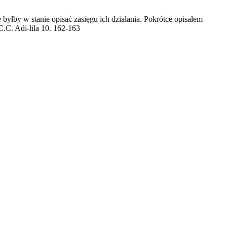
byłby w stanie opisać zasięgu ich działania. Pokrótce opisałem
C.C. Adi-lila 10. 162-163