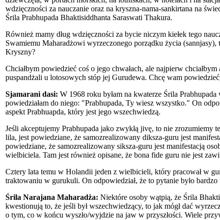
wdzięczności za nauczanie oraz na kryszna-nama-sankirtana na świ
Śrila Prabhupada Bhaktisiddhanta Saraswati Thakura.
Również mamy dług wdzięczności za bycie niczym kiełek tego nauc
Swamiemu Maharadżowi wyrzeczonego porządku życia (sannjasy), to 
Kryszny?
Chciałbym powiedzieć coś o jego chwałach, ale najpierw chciałbym a
puspandżali u lotosowych stóp jej Gurudewa. Chcę wam powiedzi
Sjamarani dasi:
W 1968 roku byłam na kwaterze Śrila Prabhupada w 
powiedziałam do niego: "Prabhupada, Ty wiesz wszystko." On odpowi
aspekt Prabhuapda, który jest jego wszechwiedzą.
Jeśli akceptujemy Prabhupada jako zwykłą jivę, to nie zrozumiemy teg
lila, jest powiedziane, że samozrealizowany diksza-guru jest manif
powiedziane, że samozrealizowany siksza-guru jest manifestacją o
wielbiciela. Tam jest również opisane, że bona fide guru nie jest za
Cztery lata temu w Holandii jeden z wielbicieli, który pracował w 
traktowaniu w gurukuli. On odpowiedział, że to pytanie było bardzo
Śrila Narajana Maharadża:
Niektóre osoby wątpią, że Śrila Bhak
kwestionują to, że jeśli był wszechwiedzący, to jak mógł dać wyrzec
o tym, co w końcu wyszło/wyjdzie na jaw w przyszłości. Wiele przy