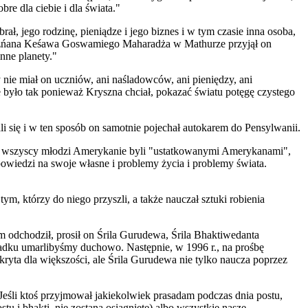
e dla ciebie i dla świata."
ł, jego rodzinę, pieniądze i jego biznes i w tym czasie inna osoba,
Pradżńana Keśawa Goswamiego Maharadża w Mathurze przyjął on
nne planety."
ie miał on uczniów, ani naśladowców, ani pieniędzy, ani
le było tak ponieważ Kryszna chciał, pokazać światu potęgę czystego
 się i w ten sposób on samotnie pojechał autokarem do Pensylwanii.
erą, wszyscy młodzi Amerykanie byli "ustatkowanymi Amerykanami",
powiedzi na swoje własne i problemy życia i problemy świata.
, którzy do niego przyszli, a także nauczał sztuki robienia
m odchodził, prosił on Śrila Gurudewa, Śrila Bhaktiwedanta
ku umarlibyśmy duchowo. Następnie, w 1996 r., na prośbę
yta dla większości, ale Śrila Gurudewa nie tylko naucza poprzez
Jeśli ktoś przyjmował jakiekolwiek prasadam podczas dnia postu,
 i bhakti, nie zostaną osiągnięte) albo wszystkie nasze