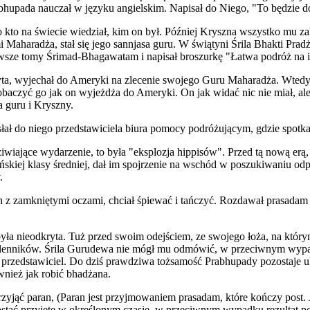
upada nauczał w języku angielskim. Napisał do Niego, "To będzie dobr
kto na świecie wiedział, kim on był. Później Kryszna wszystko mu zabra
i Maharadża, stał się jego sannjasa guru. W świątyni Śrila Bhakti 
ierwsze tomy Śrimad-Bhagawatam i napisał broszurkę "Łatwa podróż na i
ta, wyjechał do Ameryki na zlecenie swojego Guru Maharadża. Wtedy n
 zobaczyć go jak on wyjeżdża do Ameryki. On jak widać nic nie miał, a
a guru i Kryszny.
ł do niego przedstawiciela biura pomocy podróżującym, gdzie spotkali
ziwiające wydarzenie, to była "eksplozja hippisów". Przed tą nową 
ańskiej klasy średniej, dał im spojrzenie na wschód w poszukiwaniu od
.
z zamkniętymi oczami, chciał śpiewać i tańczyć. Rozdawał prasadam tym
yła nieodkryta. Tuż przed swoim odejściem, ze swojego łoża, na który
lenników. Śrila Gurudewa nie mógł mu odmówić, w przeciwnym wypad
przedstawiciel. Do dziś prawdziwa tożsamość Prabhupady pozostaje ukr
wnież jak robić bhadżana.
zyjąć paran, (Paran jest przyjmowaniem prasadam, które kończy post. 
ć przyjęte w określonym czasie, w przeciwnym wypadku rezultat postu