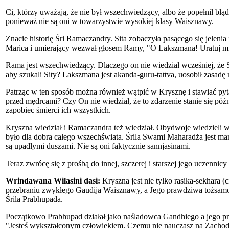
Ci, którzy uważają, że nie był wszechwiedzący, albo że popełnił bł
ponieważ nie są oni w towarzystwie wysokiej klasy Waisznawy.
Znacie historię Śri Ramaczandry. Sita zobaczyła pasącego się jelenia
Marica i umierający wezwał głosem Ramy, "O Lakszmana! Uratuj mni
Rama jest wszechwiedzący. Dlaczego on nie wiedział wcześniej, że 
aby szukali Sity? Lakszmana jest akanda-guru-tattva, uosobił zasadę 
Patrząc w ten sposób można również wątpić w Krysznę i stawiać pyt
przed mędrcami? Czy On nie wiedział, że to zdarzenie stanie się pó
zapobiec śmierci ich wszystkich.
Kryszna wiedział i Ramaczandra też wiedział. Obydwoje wiedzieli wsz
było dla dobra całego wszechświata. Śrila Swami Maharadża jest man
są upadłymi duszami. Nie są oni faktycznie sannjasinami.
Teraz zwrócę się z prośbą do innej, szczerej i starszej jego uczenni
Wrindawana Wilasini dasi:
Kryszna jest nie tylko rasika-sekhara 
przebraniu zwykłego Gaudija Waisznawy, a Jego prawdziwa tożsamoś
Śrila Prabhupada.
Początkowo Prabhupad działał jako naśladowca Gandhiego a jego pra
"Jesteś wykształconym człowiekiem. Czemu nie nauczasz na Zachodzi