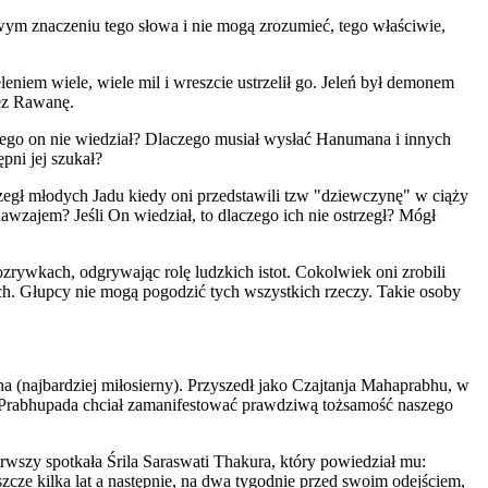
iwym znaczeniu tego słowa i nie mogą zrozumieć, tego właściwie,
leniem wiele, wiele mil i wreszcie ustrzelił go. Jeleń był demonem
ez Rawanę.
czego on nie wiedział? Dlaczego musiał wysłać Hanumana i innych
pni jej szukał?
zegł młodych Jadu kiedy oni przedstawili tzw "dziewczynę" w ciąży
wzajem? Jeśli On wiedział, to dlaczego ich nie ostrzegł? Mógł
ozrywkach, odgrywając rolę ludzkich istot. Cokolwiek oni zrobili
ich. Głupcy nie mogą pogodzić tych wszystkich rzeczy. Takie osoby
na (najbardziej miłosierny). Przyszedł jako Czajtanja Mahaprabhu, w
a Prabhupada chciał zamanifestować prawdziwą tożsamość naszego
wszy spotkała Śrila Saraswati Thakura, który powiedział mu:
cze kilka lat a następnie, na dwa tygodnie przed swoim odejściem,