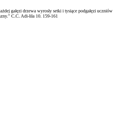
żdej gałęzi drzewa wyrosły setki i tysiące podgałęzi uczniów
ny." C.C. Adi-lila 10. 159-161