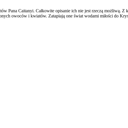
w Pana Caitanyi. Całkowite opisanie ich nie jest rzeczą możliwą. Z ka
onych owoców i kwiatów. Zatapiają one świat wodami miłości do Krysz