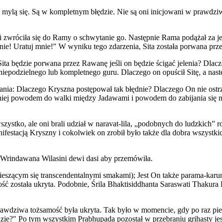
ąd mylą się. Są w kompletnym błędzie. Nie są oni inicjowani w prawdz
 i zwróciła się do Ramy o schwytanie go. Następnie Rama podążał za je
e! Uratuj mnie!" W wyniku tego zdarzenia, Sita została porwana prz
Sita będzie porwana przez Rawanę jeśli on będzie ścigać jelenia? Dla
niepodzielnego lub kompletnego guru. Dlaczego on opuścił Sitę, a nastę
ania: Dlaczego Kryszna postępował tak błędnie? Dlaczego On nie ostr
źniej powodem do walki między Jadawami i powodem do zabijania się na
ystko, ale oni brali udział w naravat-lila, „podobnych do ludzkich” r
ifestacją Kryszny i cokolwiek on zrobił było także dla dobra wszystk
cy Wrindawana Wilasini dewi dasi aby przemówiła.
(cieszącym się transcendentalnymi smakami); Jest On także parama-karu
ć została ukryta. Podobnie, Śrila Bhaktisiddhanta Saraswati Thakur
wdziwa tożsamość była ukryta. Tak było w momencie, gdy po raz pier
e?" Po tym wszystkim Prabhupada pozostał w przebraniu grihasty jesz