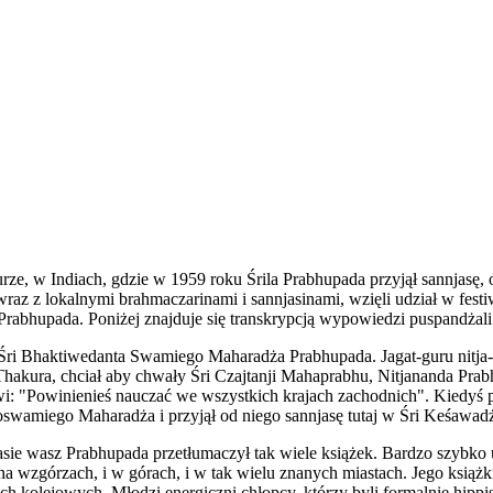
, w Indiach, gdzie w 1959 roku Śrila Prabhupada przyjął sannjasę, odb
, wraz z lokalnymi brahmaczarinami i sannjasinami, wzięli udział w fe
rabhupada. Poniżej znajduje się transkrypcją wypowiedzi puspandżali
i Śri Bhaktiwedanta Swamiego Maharadża Prabhupada. Jagat-guru nitja
hakura, chciał aby chwały Śri Czajtanji Mahaprabhu, Nitjananda Prab
: "Powinienieś nauczać we wszystkich krajach zachodnich". Kiedyś 
miego Maharadża i przyjął od niego sannjasę tutaj w Śri Keśawadżi
sie wasz Prabhupada przetłumaczył tak wiele książek. Bardzo szybk
 na wzgórzach, i w górach, i w tak wielu znanych miastach. Jego książ
ch kolejowych. Młodzi energiczni chłopcy, którzy byli formalnie hippisa