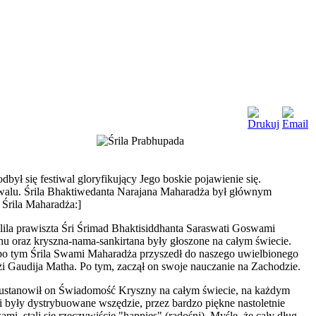
ył się festiwal gloryfikujący Jego boskie pojawienie się.
stiwalu. Śrila Bhaktiwedanta Narajana Maharadża był głównym
 Śrila Maharadża:]
-lila prawiszta Śri Śrimad Bhaktisiddhanta Saraswati Goswami
hu oraz kryszna-nama-sankirtana były głoszone na całym świecie.
po tym Śrila Swami Maharadża przyszedł do naszego uwielbionego
 Gaudija Matha. Po tym, zaczął on swoje nauczanie na Zachodzie.
o ustanowił on Świadomość Kryszny na całym świecie, na każdym
ki były dystrybuowane wszędzie, przez bardzo piękne nastoletnie
mi, stali się rzeczywiście "happies" (radośni). Myślę, że cały dług