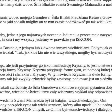
ecie mamy dziś wobec Śrila Bhaktiwedanta Swamiego Maharadża a nasio
zania wobec mojego Gurudewa, Śrila Bhakti Pradżńana Keśawa Goswa
w jaki sposób mógłby on w tym czasie podróżować po tak wielu kraja
by, jedna z jego najstarszych uczennic Jadurani, a przeze mnie nazywa
eć, że ona i my wszyscy jesteśmy w prawdziwym ISKCON.
Bostonie, z jednym lub z dwoma innymi wielbicielami. Po tym jak on
edział: "Tak, jak ktoś kto nie wie wszystkiego, mógłby być nauczyc
o, ale jeśli przyjmiemy go jako manifestację Kryszny, to jest to łatw
estacją formy Kryszny. Kryszna przyjmuje formę guru, za pomocą której
sobowości i charakteru Kryszny. W tym świecie Kryszna ma dwie formy
wistny tak jak zwykły człowiek byłby zawistny, ponieważ jest on siedz
gurukuli zwrócił się do Śrila Gurudewa z kontrowersyjnym pytaniem dot
 ważne, więc on poświęcił temu cały wieczorny wykład aby odpowiedzi
tiwedanta Swami Maharadża był tri-kalajna, wszechwiedzącym. Oni
zony porządek życia tak wielu uczniom, którzy albo upadali lub upadn
wódców z ISKCON'u myśli, że On nie był wszechwiedzący i dlatego dał 