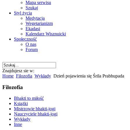
Mapa serwisu
Szukaj
Styl życia
Medytacja
Wegetarianizm
Ekadasi
Kalendarz Wisznuicki
Społeczność
O nas
Forum
Znajdujesz sie w:
Home
Filozofia
Wykłady
Dzień pojawienia się Śrila Prabhupada
Filozofia
Bhakti to miłość
Książki
Mistrzowie bhakti-jogi
Nauczyciele bhakti-jogi
Wykłady
Inne