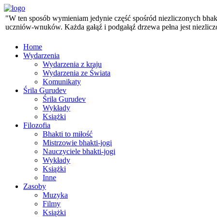
"W ten sposób wymieniam jedynie część spośród niezliczonych bhaktó
uczniów-wnuków. Każda gałąź i podgałąź drzewa pełna jest niezlicz
Home
Wydarzenia
Wydarzenia z kraju
Wydarzenia ze Świata
Komunikaty
Śrila Gurudev
Śrila Gurudev
Wykłady
Książki
Filozofia
Bhakti to miłość
Mistrzowie bhakti-jogi
Nauczyciele bhakti-jogi
Wykłady
Książki
Inne
Zasoby
Muzyka
Filmy
Książki