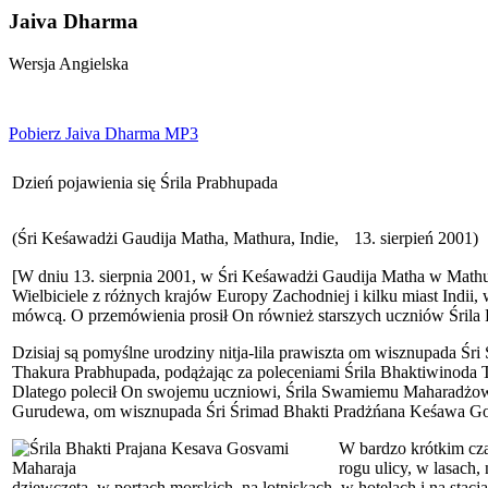
Jaiva Dharma
Wersja Angielska
Pobierz Jaiva Dharma MP3
Dzień pojawienia się Śrila Prabhupada
(Śri Keśawadżi Gaudija Matha, Mathura, Indie, 13. sierpień 2001)
[W dniu 13. sierpnia 2001, w Śri Keśawadżi Gaudija Matha w Mathurze
Wielbiciele z różnych krajów Europy Zachodniej i kilku miast Indii
mówcą. O przemówienia prosił On również starszych uczniów Śrila P
Dzisiaj są pomyślne urodziny nitja-lila prawiszta om wisznupada Śr
Thakura Prabhupada, podążając za poleceniami Śrila Bhaktiwinoda T
Dlatego polecił On swojemu uczniowi, Śrila Swamiemu Maharadżowi
Gurudewa, om wisznupada Śri Śrimad Bhakti Pradżńana Keśawa Goswa
W bardzo krótkim cza
rogu ulicy, w lasach,
dziewczęta, w portach morskich, na lotniskach, w hotelach i na stacja