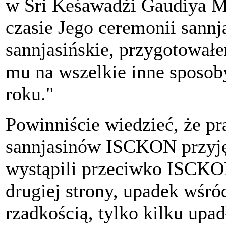
w Śri Keśawadżi Gaudiya M
czasie Jego ceremonii sannj
sannjasińskie, przygotował
mu na wszelkie inne sposob
roku."
Powinniście wiedzieć, że pr
sannjasinów ISCKON przyjęł
wystąpili przeciwko ISCKON
drugiej strony, upadek wśró
rzadkością, tylko kilku upad