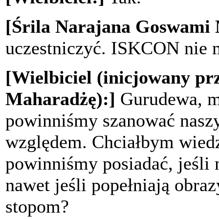
[Śrila Narajana Goswami
uczestniczyć. ISKCON nie m
[Wielbiciel (inicjowany p
Maharadżę):]
Gurudewa, m
powinniśmy szanować naszy
względem. Chciałbym wiedzi
powinniśmy posiadać, jeśli n
nawet jeśli popełniają obr
stopom?