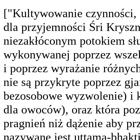
["Kultywowanie czynności, 
dla przyjemności Śri Kryszn
niezakłóconym potokiem słu
wykonywanej poprzez wszel
i poprzez wyrażanie różnyc
nie są przykryte poprzez gj
bezosobowe wyzwolenie) i
dla owoców), oraz która po
pragnień niż dążenie aby pr
nazywane jest uttama-bhakti,