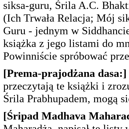
siksa-guru, Śrila A.C. Bh
(Ich Trwała Relacja; Mój sik
Guru - jednym w Siddhancie
książka z jego listami do mn
Powinniście spróbować prze
[Prema-prajodżana dasa:]
przeczytają te książki i zro
Śrila Prabhupadem, mogą si
[Śripad Madhava Maharad
Maharadża, napisał te listy 