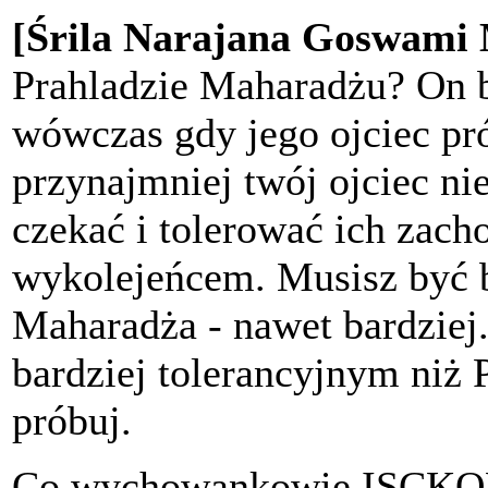
[Śrila Narajana Goswami
Prahladzie Maharadżu? On b
wówczas gdy jego ojciec pr
przynajmniej twój ojciec nie
czekać i tolerować ich zach
wykolejeńcem. Musisz być b
Maharadża - nawet bardziej
bardziej tolerancyjnym niż 
próbuj.
Co wychowankowie ISCKON'