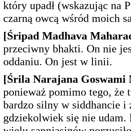
który upadł (wskazując na P
czarną owcą wśród moich s
[Śripad Madhava Maharad
przeciwny bhakti. On nie je
oddaniu. On jest w linii.
[Śrila Narajana Goswami
ponieważ pomimo tego, że tr
bardzo silny w siddhancie i
gdziekolwiek się nie udam
wielu sannjasinów porzuciło