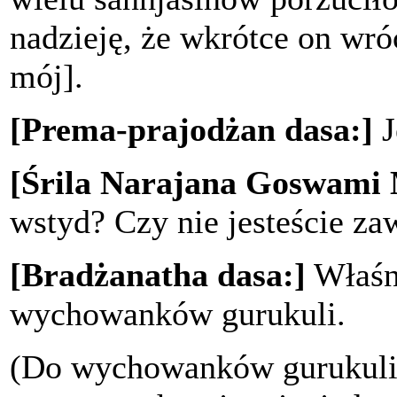
nadzieję, że wkrótce on wróc
mój].
[Prema-prajodżan dasa:]
J
[Śrila Narajana Goswami
wstyd? Czy nie jesteście za
[Bradżanatha dasa:]
Właśni
wychowanków gurukuli.
(Do wychowanków gurukuli)