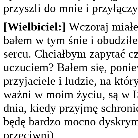
przyszli do mnie i przyłączyl
[Wielbiciel:]
Wczoraj miałem
bałem w tym śnie i obudził
sercu. Chciałbym zapytać c
uczuciem? Bałem się, ponie
przyjaciele i ludzie, na któr
ważni w moim życiu, są w 
dnia, kiedy przyjmę schroni
będę bardzo mocno dyskrym
przeciwni).