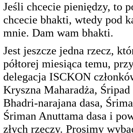
Jeśli chcecie pieniędzy, to
chcecie bhakti, wtedy pod 
mnie. Dam wam bhakti.
Jest jeszcze jedna rzecz, kt
półtorej miesiąca temu, pr
delegacja ISCKON członkó
Kryszna Maharadża, Śripad
Bhadri-narajana dasa, Śrim
Śriman Anuttama dasa i powi
złych rzeczy. Prosimy wyb