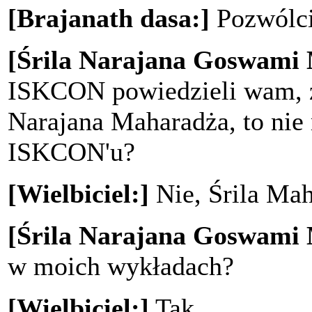
[Brajanath dasa:]
Pozwólcie
[Śrila Narajana Goswami
ISKCON powiedzieli wam, że
Narajana Maharadża, to nie
ISKCON'u?
[Wielbiciel:]
Nie, Śrila Mah
[Śrila Narajana Goswami
w moich wykładach?
[Wielbiciel:]
Tak.