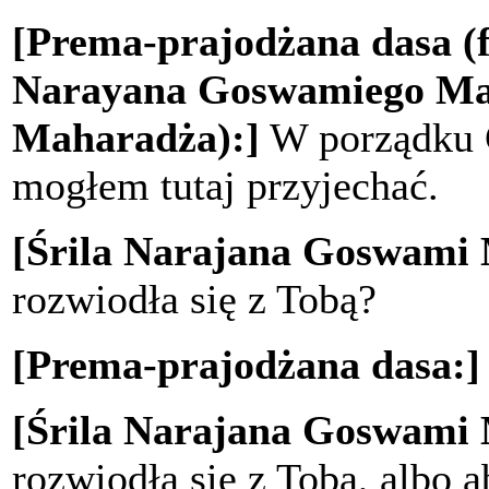
[Prema-prajodżana dasa (f
Narayana Goswamiego Mah
Maharadża):]
W porządku G
mogłem tutaj przyjechać.
[Śrila Narajana Goswami
rozwiodła się z Tobą?
[Prema-prajodżana dasa:]
[Śrila Narajana Goswami
rozwiodła się z Tobą, albo a