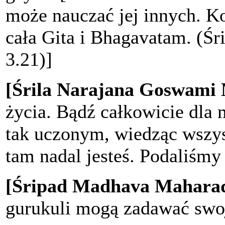
może nauczać jej innych. Ko
cała Gita i Bhagavatam. (Śri
3.21)]
[Śrila Narajana Goswami
życia. Bądź całkowicie dla
tak uczonym, wiedząc wszys
tam nadal jesteś. Podaliśmy 
[Śripad Madhava Maharad
gurukuli mogą zadawać swoj