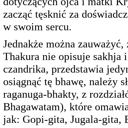
dotyczących ojca i matki Kr
zacząć tęsknić za doświadc
w swoim sercu.
Jednakże można zauważyć, 
Thakura nie opisuje sakhja 
czandrika, przedstawia jedy
osiągnąć tę bhawę, należy 
raganuga-bhakty, z rozdział
Bhagawatam), które omawiaj
jak: Gopi-gita, Jugala-gita, 