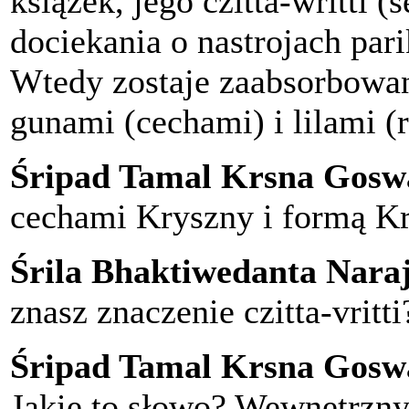
książek, jego czitta-writti (
dociekania o nastrojach par
Wtedy zostaje zaabsorbowan
gunami (cechami) i lilami 
Śripad Tamal Krsna Gosw
cechami Kryszny i formą Kr
Śrila Bhaktiwedanta Nar
znasz znaczenie czitta-vritti
Śripad Tamal Krsna Gosw
Jakie to słowo? Wewnętrzny.