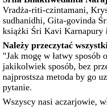
Vradża-riti-czintamani, Kry
sudhanidhi, Gita-govinda Ś
książki Śri Kavi Karnapury
Należy przeczytać wszystki
"Jak mogę w łatwy sposób os
jakikolwiek sposób, bez prz
najprostsza metoda by go u
pytanie.
Wszyscy nasi aczarjowie, w