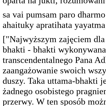
oparta na jukti, rozumowani
sa vai pumsam paro dharmo 
ahaituky apratihata yayatma
["Najwyższym zajęciem dla c
bhakti - bhakti wykonywana
transcendentalnego Pana Ad
zaangażowanie swoich wszys
duszy. Taka uttama-bhakti j
żadnego osobistego pragnien
przerwy. W ten sposób możn