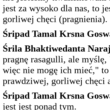
jest za wysoko dla nas, to j
gorliwej chęci (pragnienia)
Śripad Tamal Krsna Gosw
Śrila Bhaktiwedanta Nar
pragnę rasagulli, ale myślę
więc nie mogę ich mieć," t
prawdziwej, gorliwej chęci 
Śripad Tamal Krsna Gosw
jest jest ponad tym.