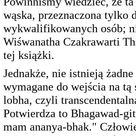
Powinniśmy wiedzieć, że ta 
wąska, przeznaczona tylko d
wykwalifikowanych osób; nie
Wiśwanatha Czakrawarti Thak
tej książki.
Jednakże, nie istnieją żadne
wymagane do wejścia na tą ś
lobha, czyli transcendentaln
Potwierdza to Bhagawad-gita
mam ananya-bhak." Człowie