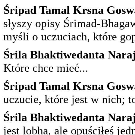
Śripad Tamal Krsna Gosw
słyszy opisy Śrimad-Bhagaw
myśli o uczuciach, które go
Śrila Bhaktiwedanta Nar
Które chce mieć...
Śripad Tamal Krsna Gosw
uczucie, które jest w nich; t
Śrila Bhaktiwedanta Nar
jest lobha, ale opuściłeś jed