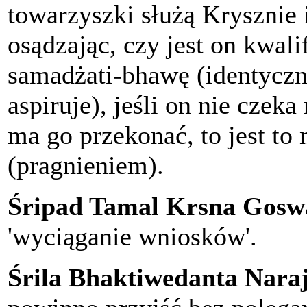
towarzyszki służą Krysznie i
osądzając, czy jest on kwal
samadżati-bhawę (identyczny
aspiruje), jeśli on nie czeka
ma go przekonać, to jest to
(pragnieniem).
Śripad Tamal Krsna Gosw
'wyciąganie wniosków'.
Śrila Bhaktiwedanta Nar