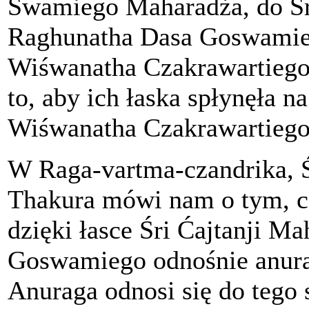
Swamiego Maharadża, do Śr
Raghunatha Dasa Goswamiego
Wiśwanatha Czakrawartiego
to, aby ich łaska spłynęła na
Wiśwanatha Czakrawartiego
W Raga-vartma-czandrika, 
Thakura mówi nam o tym, co
dzięki łasce Śri Ćajtanji M
Goswamiego odnośnie anura
Anuraga odnosi się do tego 