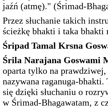
jaźń (atmę)." (Śrimad-Bha
Przez słuchanie takich instr
ścieżkę bhakti i taka bhakti
Śripad Tamal Krsna Gosw
Śrila Narajana Goswami 
oparta tylko na prawdziwej, 
nazywana raganuga-bhakti. T
się dzięki słuchaniu o rozr
w Śrimad-Bhagawatam, z cz