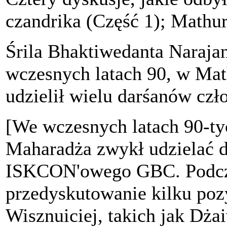
czandrika (Część 1); Mathur
Śrila Bhaktiwedanta Naraj
wczesnych latach 90, w Mat
udzielił wielu darśanów 
[We wczesnych latach 90-ty
Maharadża zwykł udzielać 
ISKCON'owego GBC. Podczas 
przedyskutowanie kilku pozy
Wisznuiciej, takich jak D