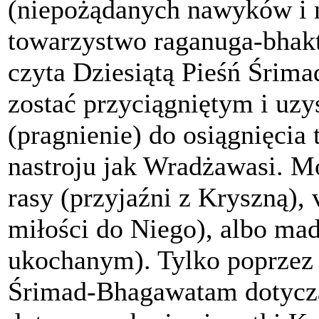
(niepożądanych nawyków i my
towarzystwo raganuga-bhak
czyta Dziesiątą Pieśń Śri
zostać przyciągniętym i uzy
(pragnienie) do osiągnięcia
nastroju jak Wradżawasi. M
rasy (przyjaźni z Kryszną), v
miłości do Niego), albo mad
ukochanym). Tylko poprzez 
Śrimad-Bhagawatam dotyczą