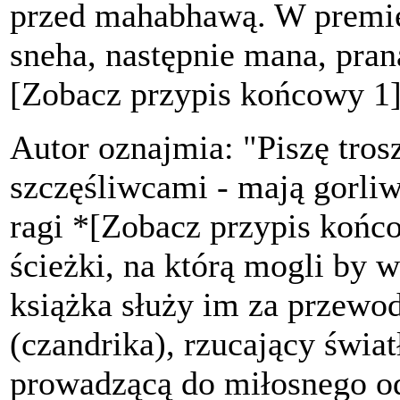
przed mahabhawą. W premie 
sneha, następnie mana, pran
[Zobacz przypis końcowy 1
Autor oznajmia: "Piszę tros
szczęśliwcami - mają gorliw
ragi *[Zobacz przypis końco
ścieżki, na którą mogli by w
książka służy im za przewod
(czandrika), rzucający świat
prowadzącą do miłosnego od