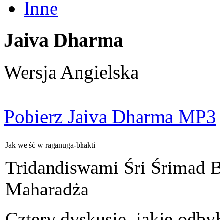
Inne
Jaiva Dharma
Wersja Angielska
Pobierz Jaiva Dharma MP3
Jak wejść w raganuga-bhakti
Tridandiswami Śri Śrimad 
Maharadża
Cztery dyskusje, jakie odby