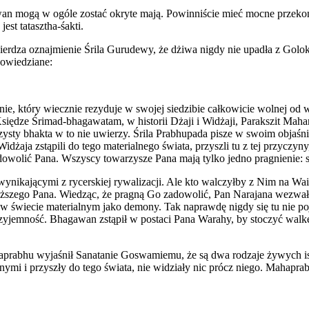
mogą w ogóle zostać okryte mają. Powinniście mieć mocne przekonani
est tatasztha-śakti.
twierdza oznajmienie Śrila Gurudewy, że dżiwa nigdy nie upadła z G
powiedziane:
ie, który wiecznie rezyduje w swojej siedzibie całkowicie wolnej od 
Księdze Śrimad-bhagawatam, w historii Dżaji i Widżaji, Parakszit Ma
zysty bhakta w to nie uwierzy. Śrila Prabhupada pisze w swoim objaś
idżaja zstąpili do tego materialnego świata, przyszli tu z tej przyczy
adowolić Pana. Wszyscy towarzysze Pana mają tylko jedno pragnienie:
 wynikającymi z rycerskiej rywalizacji. Ale kto walczyłby z Nim na W
wyższego Pana. Wiedząc, że pragną Go zadowolić, Pan Narajana wezwa
 w świecie materialnym jako demony. Tak naprawdę nigdy się tu nie poja
emność. Bhagawan zstąpił w postaci Pana Warahy, by stoczyć walkę z 
aprabhu wyjaśnił Sanatanie Goswamiemu, że są dwa rodzaje żywych is
nymi i przyszły do tego świata, nie widziały nic prócz niego. Mahaprab