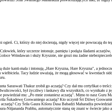
ani ogień. Ci, którzy do niej docierają, nigdy więcej nie powracają do 
Człowiek, który szczerze intonuje, pamięta i podąża śladami aczarjów,
ę na Goloce Wrindawan i służy Krysznie, nie grozi mu żadne niebezpiec
duże kanti-mala i intonują „Hare Kryszna, Hare Kryszna", a jednocześn
 wielbiciela. Tacy ludzie uważają, że mogą głosować w kwestiach siddh
uru.
a Saraswati Thakur zrobił go aczarją? Czy dał mu certyfikat o treści: 
 dwulicowości, był życzliwy i łaskawy dla wszystkich, co wynikało z j
 powiedział mu: „Po mnie zostaniesz aczarją". Mimo to nasz Guru Mah
ł Śrila Śukadewę Goswamiego aczarją? Kto uczynił Śri Dżiwę Goswami
 aczarją? Czy Śrila Gaura Kiśora Dasa Babadżi Maharadża powiedział m
ura-Nitjananda Prabhu, automatycznie staną się znani w świecie jako a