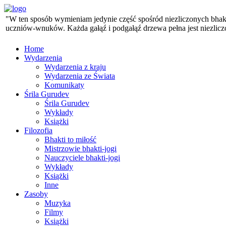
"W ten sposób wymieniam jedynie część spośród niezliczonych bhaktó
uczniów-wnuków. Każda gałąź i podgałąź drzewa pełna jest niezlicz
Home
Wydarzenia
Wydarzenia z kraju
Wydarzenia ze Świata
Komunikaty
Śrila Gurudev
Śrila Gurudev
Wykłady
Książki
Filozofia
Bhakti to miłość
Mistrzowie bhakti-jogi
Nauczyciele bhakti-jogi
Wykłady
Książki
Inne
Zasoby
Muzyka
Filmy
Książki