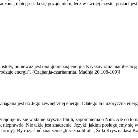
ona, dlatego stała się pożądaniem, lecz w swojej czystej postaci jest
istoty, ponieważ jest ona graniczną energią Kryszny oraz manifestacj
odzaje energii". (Czajtanja-czaritamrita, Madhja 20.108-109)]
ągana jest do Jego zewnętrznej energii. Dlatego ta iluzoryczna energia
 znajdujemy się w stanie kryszna-bhuli, zapomnienia o Nim. Ale co to 
nak nieprawda. Nie takie jest znaczenie. Języki, jakimi posługujemy się
 formy). By rozjaśnić znaczenie „kryszna-bhuli", Śrila Krysznadasa K