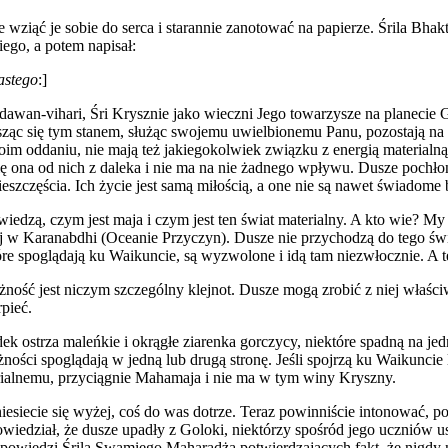
e wziąć je sobie do serca i starannie zanotować na papierze. Śrila B
go, a potem napisał:
astego
:]
awan-vihari, Śri Krysznie jako wieczni Jego towarzysze na planecie G
ąc się tym stanem, służąc swojemu uwielbionemu Panu, pozostają na t
im oddaniu, nie mają też jakiegokolwiek związku z energią materialną
ona od nich z daleka i nie ma na nie żadnego wpływu. Dusze pochłoni
zczęścia. Ich życie jest samą miłością, a one nie są nawet świadome bó
iedzą, czym jest maja i czym jest ten świat materialny. A kto wie? My
ej w Karanabdhi (Oceanie Przyczyn). Dusze nie przychodzą do tego świ
óre spoglądają ku Waikuncie, są wyzwolone i idą tam niezwłocznie. A te
żność jest niczym szczególny klejnot. Dusze mogą zrobić z niej właści
rpieć.
odek ostrza maleńkie i okrągłe ziarenka gorczycy, niektóre spadną na j
leżności spoglądają w jedną lub drugą stronę. Jeśli spojrzą ku Waikun
terialnemu, przyciągnie Mahamaja i nie ma w tym winy Kryszny.
 wzniesiecie się wyżej, coś do was dotrze. Teraz powinniście intonować
iedział, że dusze upadły z Goloki, niektórzy spośród jego uczniów u
a wypowiedzi Śrila Swamiego Maharadża potwierdzających fakt, że nigd