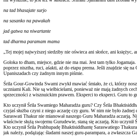
na tad bhasajate surjo
na sasanko na pawakah
jad gatwa na niwartante
tad dharma paramam mama
„Tej mojej najwyższej siedziby nie oświeca ani słońce, ani księżyc, 
Goloka to dham, miejsce, gdzie nie ma mai. Jest tam tylko Jogamaja. 
poprzez nisztha, ruci, aśakti, aż do etapu prema. Jeśli znajdzie si
Upaniszadach czy żadnym innym piśmie.
Śrila Gour-Gowinda Swami zwykł mawiać śmiało, że ci, którzy noszą 
uczniami Kali. Nie są wielbicielami, ponieważ nie mają żadnych cech
sprzeczności z wisznuickim prawem. Eksperci to eksperci. Guru to g
Kto uczynił Śrila Swamiego Maharadża guru? Czy Śrila Bhaktisiddhant
czyjaś służba czyni z niego aczarję czy guru. W nim nie było żadnej
Saraswati Thakur nie mianował naszego Guru Maharadża aczarją. Nie
właściwie służą swojemu Gurudewie, staną się aczarją. Kto uczyni
Kto uczynił Śrila Prabhupadę Bhaktisiddhantę Saraswatiego Thakura
jak należy, podążając śladami naszej guru-parampara, a zwłaszcza Ga