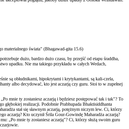
tego materialnego świata" (Bhagawad-gita 15.6)
 potrzebuje dużo, bardzo dużo czasu, by przejść od etapu śraddha,
zeństwo upadku. Nie ma takiego przykładu w całych Wedach,
ie są obłudnikami, hipokrytami i krytykantami, są kali-czela,
anty albo decydować, kto jest aczarją czy guru. Stoi to w zupełnej
„Po mnie ty zostaniesz aczarją i będziesz postępować tak i tak"? To
ego głębokiej realizacji. Podobnie Prabhupada Bhaktisiddhanta
aradża stał się sławnym aczarją, potężnym niczym lew. Ci, którzy
ego aczarją? Kto uczynił Śrila Gour-Gowindę Maharadża aczarją?
u: „Po mnie ty zostaniesz aczarją"? Ci, którzy służą swoim guru
czarjowie.