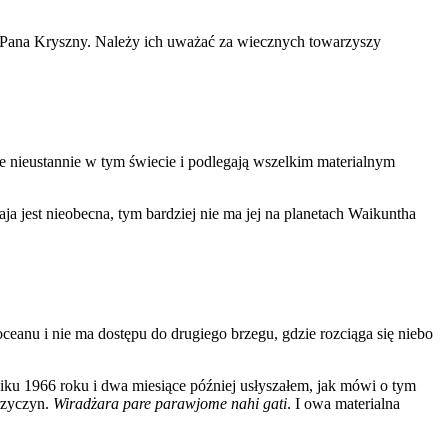
óp Pana Kryszny. Należy ich uważać za wiecznych towarzyszy
e nieustannie w tym świecie i podlegają wszelkim materialnym
 jest nieobecna, tym bardziej nie ma jej na planetach Waikuntha
eanu i nie ma dostępu do drugiego brzegu, gdzie rozciąga się niebo
iku 1966 roku i dwa miesiące później usłyszałem, jak mówi o tym
rzyczyn.
Wiradżara pare parawjome nahi gati
. I owa materialna