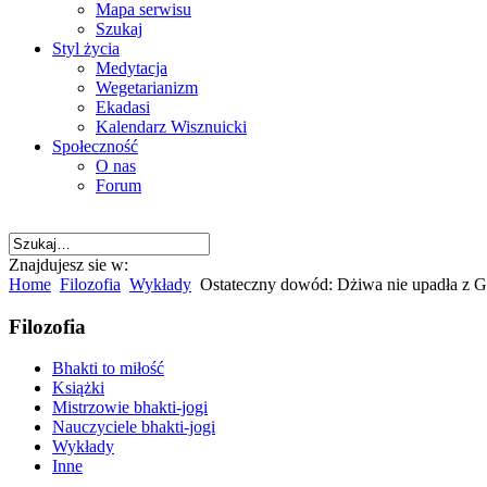
Mapa serwisu
Szukaj
Styl życia
Medytacja
Wegetarianizm
Ekadasi
Kalendarz Wisznuicki
Społeczność
O nas
Forum
Znajdujesz sie w:
Home
Filozofia
Wykłady
Ostateczny dowód: Dżiwa nie upadła z G
Filozofia
Bhakti to miłość
Książki
Mistrzowie bhakti-jogi
Nauczyciele bhakti-jogi
Wykłady
Inne