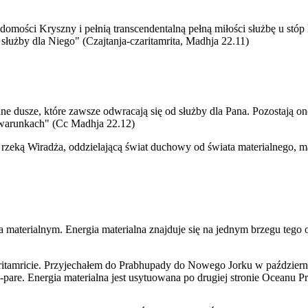
adomości Kryszny i pełnią transcendentalną pełną miłości służbę u st
służby dla Niego" (Czajtanja-czaritamrita, Madhja 22.11)
e dusze, które zawsze odwracają się od służby dla Pana. Pozostają on
warunkach" (Cc Madhja 22.12)
eką Wiradża, oddzielającą świat duchowy od świata materialnego, maja
aterialnym. Energia materialna znajduje się na jednym brzegu tego oc
zaritamricie. Przyjechałem do Prabhupady do Nowego Jorku w październ
are. Energia materialna jest usytuowana po drugiej stronie Oceanu P