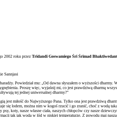
go 2002 roku przez
Tridandi Goswamiego Śri Śrimad Bhaktiwedan
e Sannjasi
adży. Powiedział mu: „Od dawna słyszałem o wyższości dharmy. Wiele
nębienia. Proszę więc, wyjaśnij mi, co jest prawdziwą dharmą wszystki
ltywują tej jednej uniwersalnej dharmy?"
eligią jest miłość do Najwyższego Pana. Tylko ona jest prawdziwą dh
taje się lodem, można nim w kogoś rzucić i go zranić, choć z wodą tak
 psy, koty, nasze własne ciała, naszych chłopców czy nasze dziewczyn
formacji tak jak woda w lód w niskiej temperaturze. Z powodu mai nasza