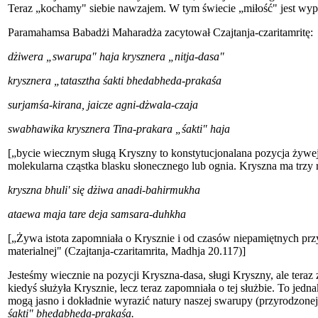
Teraz „kochamy" siebie nawzajem. W tym świecie „miłość" jest wypacz
Paramahamsa Babadżi Maharadża zacytował Czajtanja-czaritamritę:
dżiwera „swarupa" haja krysznera „nitja-dasa"
krysznera „tatasztha śakti bhedabheda-prakaśa
surjamśa-kirana, jaicze agni-dżwala-czaja
swabhawika krysznera Tina-prakara „śakti" haja
[„bycie wiecznym sługą Kryszny to konstytucjonalana pozycja żywej 
molekularna cząstka blasku słonecznego lub ognia. Kryszna ma trzy r
kryszna bhuli' się dżiwa anadi-bahirmukha
ataewa maja tare deja samsara-duhkha
[„Żywa istota zapomniała o Krysznie i od czasów niepamiętnych przyci
materialnej" (Czajtanja-czaritamrita, Madhja 20.117)]
Jesteśmy wiecznie na pozycji Kryszna-dasa, sługi Kryszny, ale teraz
kiedyś służyła Krysznie, lecz teraz zapomniała o tej służbie. To jed
mogą jasno i dokładnie wyrazić natury naszej swarupy (przyrodzonej
śakti" bhedabheda-prakaśa.