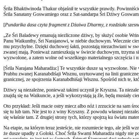
Śrila Bhaktiwinoda Thakur objaśnił te wszystkie prawdy. Powinniści
Śrila Sanatany Goswamiego oraz z Sat-sandarpa Śri Dżiwy Goswamie
[
Pundarika dasa czyta fragment z Dżaiwa Dharmy, z rozdziału szesn
„Ze Śri Baladewy emanują niezliczone dżiwy, by służyć osobie Wrind
Panu Waikunthy, Śri Narajanowi, w niebie duchowym. Wiecznie ciesz
mu przychylne. Dzięki duchowej śakti, pozostają niezachwiani w swo
zwanej mają. Ponieważ zamieszkują w świecie duchowym, trzyma się 
wyzwolone, a zatem wolne od wszelkiego materialnego szczęścia i nies
[Śrila Narajana Maharadża:] Te wszystkie dusze są wyzwolone. Nie w
Prabhu zwanej Karanabdiśaji Wisznu, usytuowanej na linii graniczn
granicznej, ze spojrzenia Karanabdhiśaji Wisznu. Spośród nich te, kt
Dżiwy są niezależne, ponieważ takimi uczynił je Kryszna. Ta niezale
znajdą się na Waikuncie, a jeśli wykorzystają ją źle, będą musiały cie
Oto przykład: Jeśli macie ostry miecz albo nóż i zrzucicie na sam śr
się tu lub tam. Nie jest to z winy Kryszny. Z powodu własnej nieza
się właśnie tam. Z drugiej strony tych, którzy spojrzą ku światu ma
Na etapie, na którym teraz jesteście, nie rozumiecie tego, ale jeśli
że dusze upadły z Goloki. Choć Śrila Swami Maharadża nigdy nie pow
mi wyraźnie, to jest też w śastrach. Śrimati Śjamarani dasi zebrał