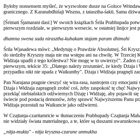
Byłoby nonsensem myśleć, że wyzwolone dusze na Goloce Wrindawan 
granicznego. Z Karanabdhiśaji Wisznu, z tatasztha-śakti. Sama dżiwa j
[Śrimati Śjamarani dasi:] W swoich książkach Śrila Prabhupada po
pierwszym rozdziale, w pierwszym wersecie, w ostatniej linijce jest 
dhamna swena sada nirasztha-kuhakam stajam param dhimahi
Śrila Wjasadewa mówi: „Medytuję o Prawdzie Absolutnej, Śri Kryszn
do siedziby Kryszny maja nie ma wstępu ani na chwilę. W Trzeciej 
Widżaja upadli z tego królestwa? Nie mogę w to uwierzyć". Żaden c
pierwszym, tekście 35: „Dlatego należy zrozumieć, że kiedy Dżaja i W
przypadku nikt nie upada z Waikunthy". Dżaja i Widżaja pragnęli z
Pan Narajana pragnie cieszyć się wira-rasa, nastrojem czy emocjami
Dżaja i Widżaja zapragnęli zrobić coś, żeby zaspokoić tę chęć Naj
przekląć niebiańskich odźwiernych Dżaję i Widżaję, aby pojawili się
świecie pod postacią demonów, żeby sprawić Najwyższemu Panu przyj
Widżaja pozostali na Waikuncie jako odźwierni.
W Czajtanja-czaritamricie w tłumaczeniu Prabhupady Czajtanja Mah
nie widziały świata materialnego, a te, które są duszami uwarunkowa
„nitja-mukta" - nitja kryszna-czarane unmukha