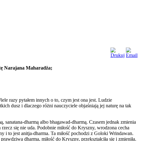
tę Narajana Maharadża;
 razy pytałem innych o to, czym jest ona jest. Ludzie
ch dusz i dlaczego różni nauczyciele objaśniają jej naturę na tak
armą, sanatana-dharmą albo bhagawad-dharmą. Czasem jednak zmienia
a rzecz się nie uda. Podobnie miłość do Kryszny, wrodzona cecha
y i to jest anitja-dharma. Ta miłość pochodzi z Goloki Wrindawan.
 prawdziwa dharma, miłość do Kryszny, przekształciła się i zmieniła.