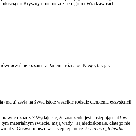
 miłością do Kryszny i pochodzi z serc gopi i Wradżawasich.
ą równocześnie tożsamą z Panem i różną od Niego, tak jak
 (maja) zsyła na żywą istotę wszelkie rodzaje cierpienia egzystencji
naprawdę oznacza? Wydaje się, że znaczenie jest następujące: dżiwa
 w tym materialnym świecie, mają wady - są niedoskonałe, dlatego nie
awiradża Goswami pisze w następnej linijce:
krysznera „tatasztha