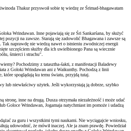
haktiwinoda Thakur przyswoił sobie tę wiedzę ze Śrimad-bhagawatam
oloka Wrindawan. Inne pojawiają się ze Śri Sankarśana, by służyć
ej pozycji na zawsze. Starają się zadowolić Bhagawana i zawsze są
. Tak naprawdę nie wiedzą nawet o istnieniu zwodniczej energii
ęte szczęściem służby dla ich uwielbionego Pana są wiecznie
lu, śmierci i strachu".
 wiemy? Pochodzimy z tatasztha-śakti, z manifestacji Baladewy
ata z Goloki Wrindawan ani z Waikunthy. Pochodzą z linii
, które spoglądają ku temu światu, przyjdą tutaj.
wy lub niewłaściwy użytek. Jeśli wykorzystają ją dobrze, szybko
edną stronę, inne na drugą. Dusza otrzymała niezależność i może udać
cie lub Goloce Wrindawan, Jogamaja natychmiast im pomoże i udadzą
, podążać za guru i wszystkimi tymi naukami. Nie wyciągajcie wniosku,
siłują udowodnić, że mówił inaczej. Ale ja znam prawdę. Powiedział
y nie akceptował poglądu, jakoby dusze upadły z Goloka Wrindawan.