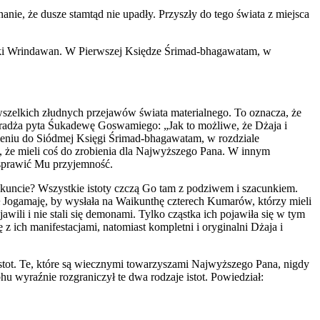
e, że dusze stamtąd nie upadły. Przyszły do tego świata z miejsca
oloki Wrindawan. W Pierwszej Księdze Śrimad-bhagawatam, w
wszelkich złudnych przejawów świata materialnego. To oznacza, że
haradża pyta Śukadewę Goswamiego: „Jak to możliwe, że Dżaja i
nieniu do Siódmej Księgi Śrimad-bhagawatam, w rozdziale
ny, że mieli coś do zrobienia dla Najwyższego Pana. W innym
 sprawić Mu przyjemność.
aikuncie? Wszystkie istoty czczą Go tam z podziwem i szacunkiem.
ł Jogamaję, by wysłała na Waikunthę czterech Kumarów, którzy mieli
wili i nie stali się demonami. Tylko cząstka ich pojawiła się w tym
ich manifestacjami, natomiast kompletni i oryginalni Dżaja i
tot. Te, które są wiecznymi towarzyszami Najwyższego Pana, nigdy
hu wyraźnie rozgraniczył te dwa rodzaje istot. Powiedział: