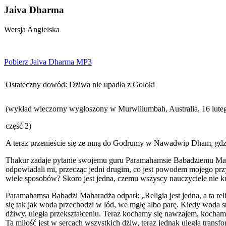
Jaiva Dharma
Wersja Angielska
Pobierz Jaiva Dharma MP3
Ostateczny dowód: Dżiwa nie upadła z Goloki
(wykład wieczorny wygłoszony w Murwillumbah, Australia, 16 lute
część 2)
A teraz przenieście się ze mną do Godrumy w Nawadwip Dham, gdzi
Thakur zadaje pytanie swojemu guru Paramahamsie Babadżiemu Mahar
odpowiadali mi, przecząc jedni drugim, co jest powodem mojego przyg
wiele sposobów? Skoro jest jedna, czemu wszyscy nauczyciele nie ku
Paramahamsa Babadżi Maharadża odparł: „Religia jest jedna, a ta r
się tak jak woda przechodzi w lód, we mgłę albo parę. Kiedy woda s
dżiwy, uległa przekształceniu. Teraz kochamy się nawzajem, kochamy
Ta miłość jest w sercach wszystkich dżiw, teraz jednak uległa trans