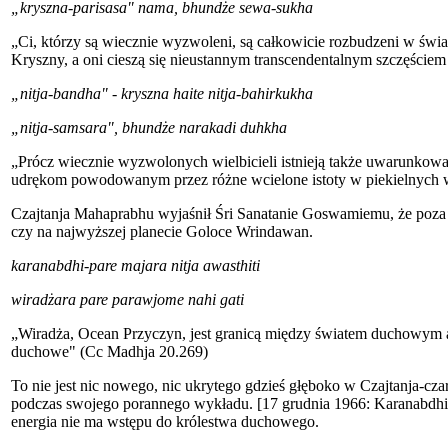
„kryszna-parisasa" nama, bhundże sewa-sukha
„Ci, którzy są wiecznie wyzwoleni, są całkowicie rozbudzeni w świ
Kryszny, a oni cieszą się nieustannym transcendentalnym szczęściem 
„nitja-bandha" - kryszna haite nitja-bahirkukha
„nitja-samsara", bhundże narakadi duhkha
„Prócz wiecznie wyzwolonych wielbicieli istnieją także uwarunkowan
udrękom powodowanym przez różne wcielone istoty w piekielnych 
Czajtanja Mahaprabhu wyjaśnił Śri Sanatanie Goswamiemu, że poza rz
czy na najwyższej planecie Goloce Wrindawan.
karanabdhi-pare majara nitja awasthiti
wiradżara pare parawjome nahi gati
„Wiradża, Ocean Przyczyn, jest granicą między światem duchowym a m
duchowe" (Cc Madhja 20.269)
To nie jest nic nowego, nic ukrytego gdzieś głęboko w Czajtanja-c
podczas swojego porannego wykładu. [17 grudnia 1966: Karanabdhi-p
energia nie ma wstępu do królestwa duchowego.