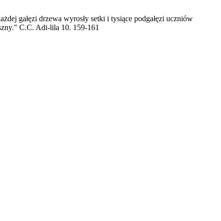
żdej gałęzi drzewa wyrosły setki i tysiące podgałęzi uczniów
ny." C.C. Adi-lila 10. 159-161