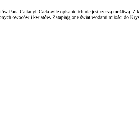
w Pana Caitanyi. Całkowite opisanie ich nie jest rzeczą możliwą. Z ka
onych owoców i kwiatów. Zatapiają one świat wodami miłości do Krysz