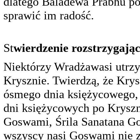
dlatego Baladewa Prabhu poj
sprawić im radość.
St
wierdzenie rozstrzygając
Niektórzy Wradżawasi utrzy
Krysznie. Twierdzą, że Krys
ósmego dnia księżycowego, 
dni księżycowych po Kryszn
Goswami, Śrila Sanatana G
wszyscy nasi Goswami nie z