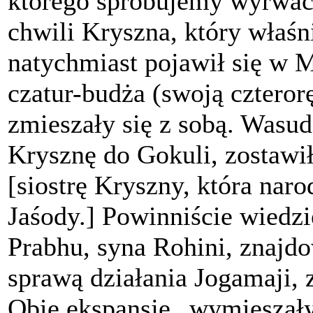
którego spróbujemy wyrwać
chwili Kryszna, który właśni
natychmiast pojawił się w M
czatur-budża (swoją czterorę
zmieszały się z sobą. Wasu
Krysznę do Gokuli, zostawił
[siostrę Kryszny, która naro
Jaśody.] Powinniście wiedzi
Prabhu, syna Rohini, znajdo
sprawą działania Jogamaji, 
Obie ekspansje „wymieszały