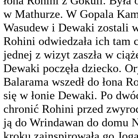
łona Rohini z Gokuli. Była
w Mathurze. W Gopala Kampu
Wasudew i Dewaki zostali w
Rohini odwiedzała ich tam c
jednej z wizyt zaszła w cią
Dewaki poczęła dziecko. Or
Balarama wszedł do łona Ron
się w łonie Dewaki. Po dwóc
chronić Rohini przed zwyr
ją do Wrindawan do domu N
kroku zainspirowała go Jog