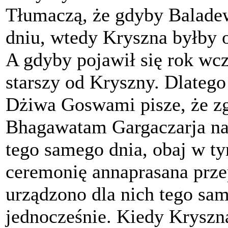
Tłumaczą, że gdyby Balade
dniu, wtedy Kryszna byłby o
A gdyby pojawił się rok wcz
starszy od Kryszny. Dlateg
Dżiwa Goswami pisze, że zg
Bhagawatam Gargaczarja nad
tego samego dnia, obaj w t
ceremonię annaprasana prze
urządzono dla nich tego same
jednocześnie. Kiedy Kryszn