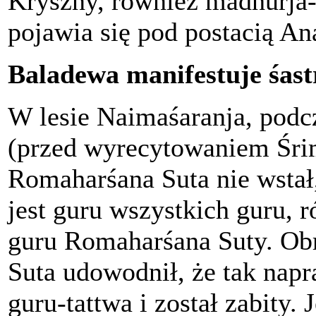
Kryszny, również madhurja-r
pojawia się pod postacią A
Baladewa manifestuje śast
W lesie Naimaśaranja, podc
(przed wyrecytowaniem Śr
Romaharśana Suta nie wstał
jest guru wszystkich guru, 
guru Romaharśana Suty. Ob
Suta udowodnił, że tak napr
guru-tattwa i został zabity