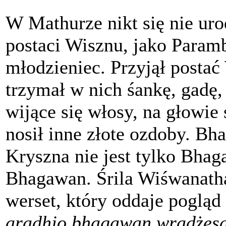
W Mathurze nikt się nie uro
postaci Wisznu, jako Param
młodzieniec. Przyjął postać
trzymał w nich śankę, gadę,
wijące się włosy, na głowie 
nosił inne złote ozdoby. Bha
Kryszna nie jest tylko Bha
Bhagawan. Śrila Wiśwanatha
werset, który oddaje pogląd
aradhjo bhagawan wradżesa