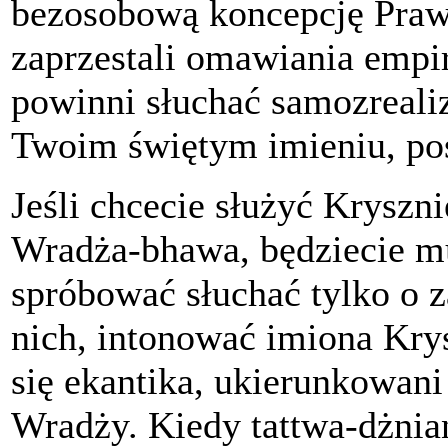
bezosobową koncepcję Prawd
zaprzestali omawiania empi
powinni słuchać samozreal
Twoim świętym imieniu, pos
Jeśli chcecie służyć Kryszn
Wradża-bhawa, będziecie mu
spróbować słuchać tylko o 
nich, intonować imiona Krysz
się ekantika, ukierunkowani 
Wradży. Kiedy tattwa-dżnian