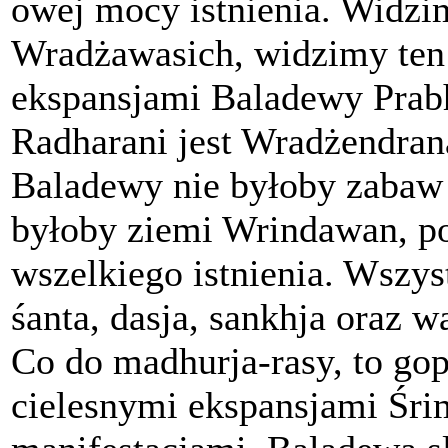
owej mocy istnienia. Widzi
Wradżawasich, widzimy ten 
ekspansjami Baladewy Prab
Radharani jest Wradżendra
Baladewy nie byłoby zabaw 
byłoby ziemi Wrindawan, po
wszelkiego istnienia. Wszys
śanta, dasja, sankhja oraz w
Co do madhurja-rasy, to gop
cielesnymi ekspansjami Śrim