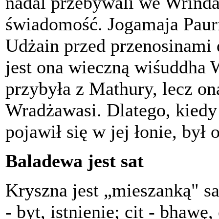
nadal przebywali we Wrinda
świadomość. Jogamaja Paur
Udżain przed przenosinami 
jest ona wieczną wiśuddha 
przybyła z Mathury, lecz on
Wradżawasi. Dlatego, kied
pojawił się w jej łonie, by
Baladewa jest sat
Kryszna jest „mieszanką" sat
- byt, istnienie; cit - bhawę