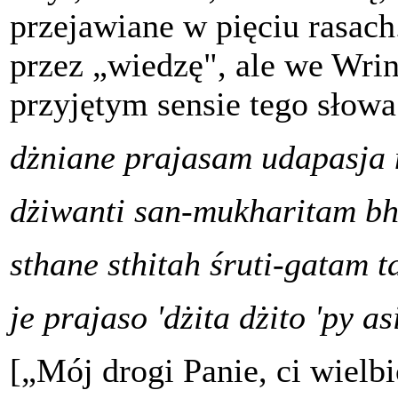
przejawiane w pięciu rasach
przez „wiedzę", ale we Wri
przyjętym sensie tego sło
dżniane prajasam udapasja
dżiwanti san-mukharitam b
sthane sthitah śruti-gatam
je prajaso 'dżita dżito 'py as
[„Mój drogi Panie, ci wielbi