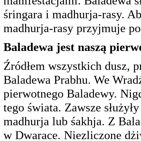
manifestacjami. Baladewa s
śringara i madhurja-rasy. Ab
madhurja-rasy przyjmuje po
Baladewa jest naszą pierw
Źródłem wszystkich dusz, pr
Baladewa Prabhu. We Wradż
pierwotnego Baladewy. Nigdy
tego świata. Zawsze służyły
madhurja lub śakhja. Z Ba
w Dwarace. Niezliczone dż