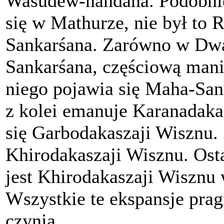
Wasudew-nandana. Podobnie
się w Mathurze, nie był to 
Sankarśana. Zarówno w Dwar
Sankarśana, częściową mani
niego pojawia się Maha-San
z kolei emanuje Karanadaka
się Garbodakaszaji Wisznu.
Khirodakaszaji Wisznu. Ost
jest Khirodakaszaji Wisznu 
Wszystkie te ekspansje prag
czynią.