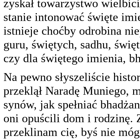
zyskał towarzystwo wielbici
stanie intonować święte im
istnieje choćby odrobina ni
guru, świętych, sadhu, świę
czy dla świętego imienia, bh
Na pewno słyszeliście histo
przeklął Naradę Muniego, 
synów, jak spełniać bhadżan
oni opuścili dom i rodzinę.
przeklinam cię, byś nie mó