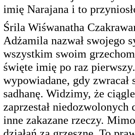
imię Narajana i to przynios
Śrila Wiśwanatha Czakrawar
Adżamila nazwał swojego sy
wszystkim swoim grzechom.
święte imię po raz pierwszy
wypowiadane, gdy zwracał s
sadhanę. Widzimy, że ciągle
zaprzestał niedozwolonych dz
inne zakazane rzeczy. Mimo
działań za grzeszne. To praw