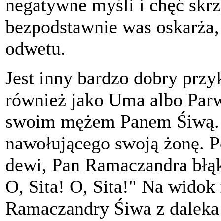
negatywne myśli i chęć skrz
bezpodstawnie was oskarża, t
odwetu.
Jest inny bardzo dobry przy
również jako Uma albo Parw
swoim mężem Panem Śiwą. 
nawołującego swoją żonę. 
dewi, Pan Ramaczandra błąkał
O, Sita! O, Sita!" Na widok
Ramaczandry Śiwa z daleka