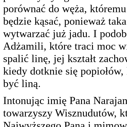
porównać do węża, któremu 
będzie kąsać, ponieważ taka 
wytwarzać już jadu. I podo
Adżamili, które traci moc wi
spalić linę, jej kształt zach
kiedy dotknie się popiołów, k
być liną.
Intonując imię Pana Narajan
towarzyszy Wisznudutów, k
Najwyższego Pana i mimowol