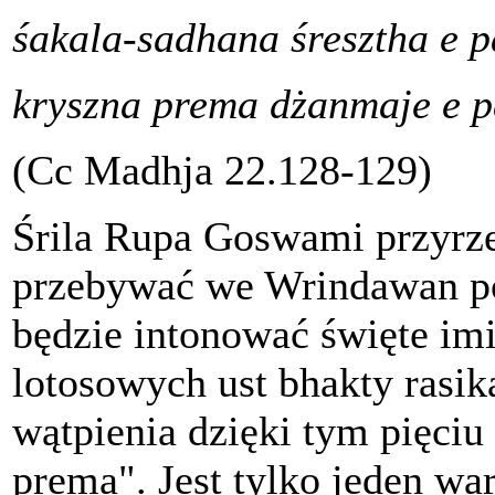
śakala-sadhana śresztha e 
kryszna prema dżanmaje e 
(Cc Madhja 22.128-129)
Śrila Rupa Goswami przyrzek
przebywać we Wrindawan p
będzie intonować święte im
lotosowych ust bhakty rasik
wątpienia dzięki tym pięciu
prema". Jest tylko jeden w