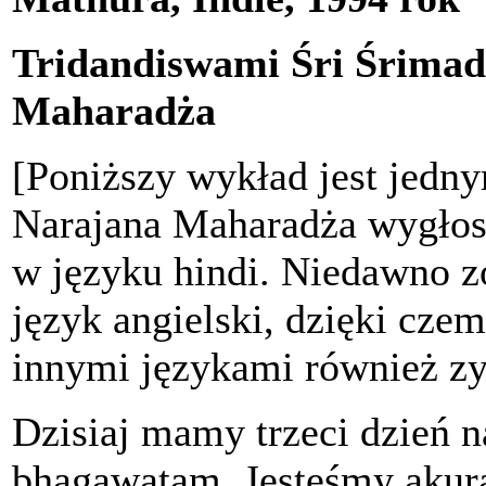
Tridandiswami Śri Śrima
Maharadża
[Poniższy wykład jest jedny
Narajana Maharadża wygłos
w języku hindi. Niedawno z
język angielski, dzięki czem
innymi językami również zys
Dzisiaj mamy trzeci dzień 
bhagawatam. Jesteśmy akurat