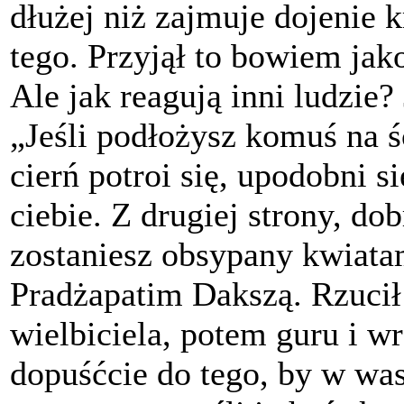
dłużej niż zajmuje dojenie k
tego. Przyjął to bowiem jak
Ale jak reagują inni ludzie?
„Jeśli podłożysz komuś na ś
cierń potroi się, upodobni s
ciebie. Z drugiej strony, do
zostaniesz obsypany kwiatam
Pradżapatim Dakszą. Rzucił 
wielbiciela, potem guru i w
dopuśćcie do tego, by w wa