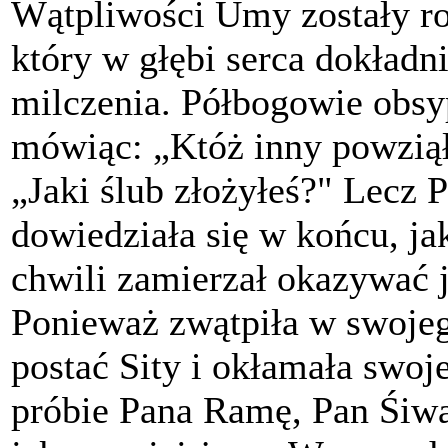
Wątpliwości Umy zostały ro
który w głębi serca dokładni
milczenia. Półbogowie obsy
mówiąc: „Któż inny powziął
„Jaki ślub złożyłeś?" Lecz
dowiedziała się w końcu, jak
chwili zamierzał okazywać j
Ponieważ zwątpiła w swojeg
postać Sity i okłamała swoj
próbie Pana Ramę, Pan Śiwa