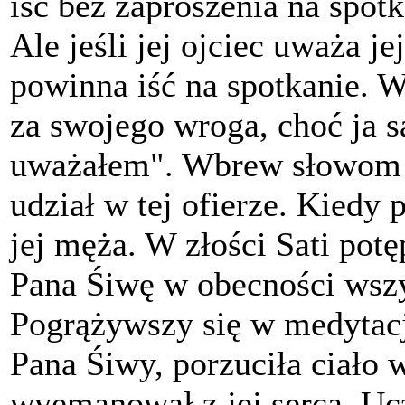
iść bez zaproszenia na spotk
Ale jeśli jej ojciec uważa j
powinna iść na spotkanie. W
za swojego wroga, choć ja 
uważałem". Wbrew słowom m
udział w tej ofierze. Kiedy 
jej męża. W złości Sati potę
Pana Śiwę w obecności wsz
Pogrążywszy się w medytacj
Pana Śiwy, porzuciła ciało 
wyemanował z jej serca. Ucz