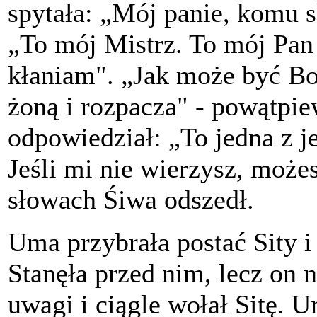
spytała: „Mój panie, komu 
„To mój Mistrz. To mój Pan
kłaniam". „Jak może być Bo
żoną i rozpacza" - powątpi
odpowiedział: „To jedna z j
Jeśli mi nie wierzysz, może
słowach Śiwa odszedł.
Uma przybrała postać Sity 
Stanęła przed nim, lecz on n
uwagi i ciągle wołał Sitę. 