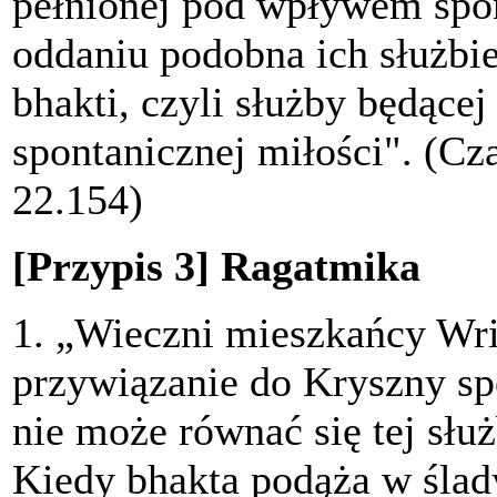
pełnionej pod wpływem spon
oddaniu podobna ich służbi
bhakti, czyli służby będące
spontanicznej miłości". (Cz
22.154)
[Przypis 3] Ragatmika
1. „Wieczni mieszkańcy Wr
przywiązanie do Kryszny sp
nie może równać się tej słu
Kiedy bhakta podąża w ślad