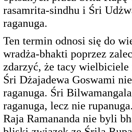
rasamrita-sindhu i Śri Udżw
raganuga.
Ten termin odnosi się do wie
wradża-bhakti poprzez zale
zdarzyć, że tacy wielbiciele
Śri Dżajadewa Goswami nie 
raganuga. Śri Bilwamangal
raganuga, lecz nie rupanug
Raja Ramananda nie byli bh
bliski związek ze Śrila Ru