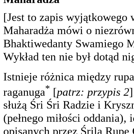
[Jest to zapis wyjątkowego 
Maharadża mówi o niezrówn
Bhaktiwedanty Swamiego Ma
Wykład ten nie był dotąd ni
Istnieje różnica między rup
*
raganuga
[
patrz: przypis 2
]
służą Śri Śri Radzie i Krysz
(pełnego miłości oddania), 
opisanych przez Śrila Rupę