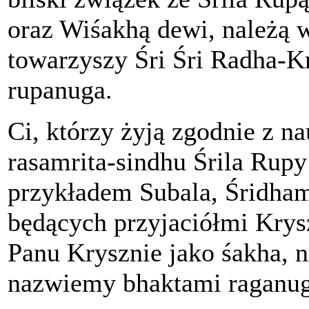
oraz Wiśakhą dewi, należą w
towarzyszy Śri Śri Radha-K
rupanuga.
Ci, którzy żyją zgodnie z 
rasamrita-sindhu Śrila Rup
przykładem Subala, Śridham
będących przyjaciółmi Krys
Panu Krysznie jako śakha, n
nazwiemy bhaktami raganug