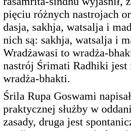
rasamrita-sindhu wyjaśnił,
pięciu różnych nastrojach or
dasja, sakhja, watsalja i m
nich są: sakhja, watsalja i 
Wradżawasi to wradża-bhakt
nastrój Śrimati Radhiki jes
wradża-bhakti.
Śrila Rupa Goswami napisał:
praktycznej służby w oddani
zasady, druga jest spontanic