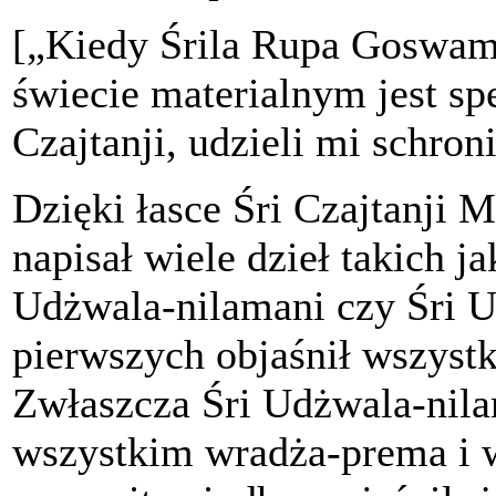
[„Kiedy Śrila Rupa Goswam
świecie materialnym jest sp
Czajtanji, udzieli mi schro
Dzięki łasce Śri Czajtanji
napisał wiele dzieł takich j
Udżwala-nilamani czy Śri 
pierwszych objaśnił wszystk
Zwłaszcza Śri Udżwala-nilam
wszystkim wradża-prema i w