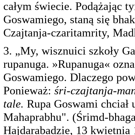
całym świecie. Podążając t
Goswamiego, staną się bhak
Czajtanja-czaritamrity, Mad
3. „My, wisznuici szkoły Ga
rupanuga. »Rupanuga« ozna
Goswamiego. Dlaczego powi
Ponieważ:
śri-czajtanja-ma
tale.
Rupa Goswami chciał u
Mahaprabhu". (Śrimd-bhaga
Hajdarabadzie, 13 kwietnia 