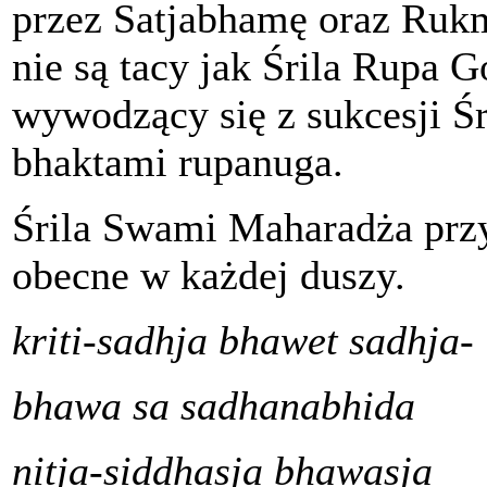
przez Satjabhamę oraz Ruk
nie są tacy jak Śrila Rupa 
wywodzący się z sukcesji Ś
bhaktami rupanuga.
Śrila Swami Maharadża przys
obecne w każdej duszy.
kriti-sadhja bhawet sadhja-
bhawa sa sadhanabhida
nitja-siddhasja bhawasja