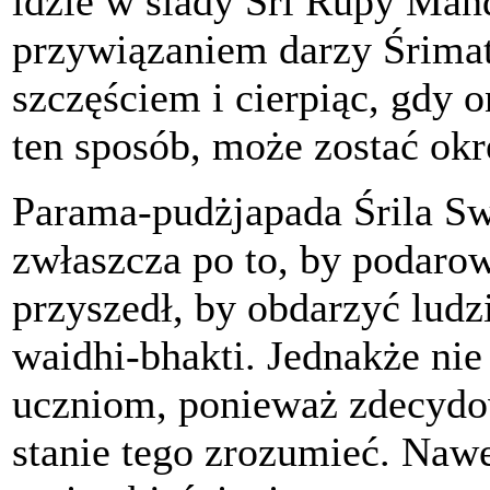
idzie w ślady Śri Rupy Man
przywiązaniem darzy Śrimati
szczęściem i cierpiąc, gdy o
ten sposób, może zostać okr
Parama-pudżjapada Śrila S
zwłaszcza po to, by podaro
przyszedł, by obdarzyć ludz
waidhi-bhakti. Jednakże ni
uczniom, ponieważ zdecydo
stanie tego zrozumieć. Nawe