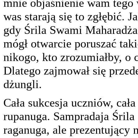
mnie objaśnienie wam tego w
was starają się to zgłębić. J
gdy Śrila Swami Maharadża 
mógł otwarcie poruszać tak
nikogo, kto zrozumiałby, 
Dlatego zajmował się prze
dżungli.
Cała sukcesja uczniów, cała
rupanuga. Sampradaja Śrila
raganuga, ale prezentujący 