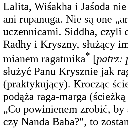
Lalita, Wiśakha i Jaśoda nie
ani rupanuga. Nie są one „a
uczennicami. Siddha, czyli
Radhy i Kryszny, służący i
*
mianem ragatmika
[
patrz: 
służyć Panu Krysznie jak r
(praktykujący). Krocząc ście
podąża raga-marga (ścieżką 
„Co powinienem zrobić, by 
czy Nanda Baba?", to zostan