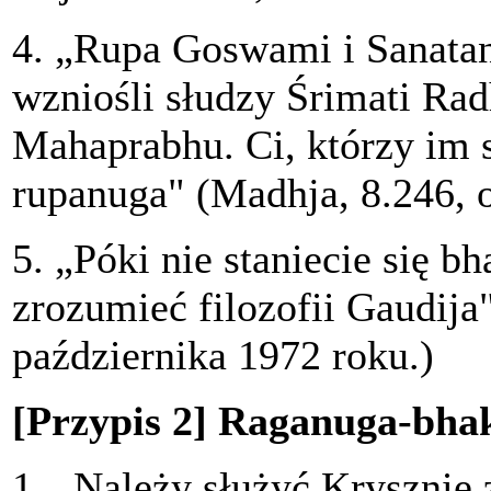
4. „Rupa Goswami i Sanatan
wzniośli słudzy Śrimati Radh
Mahaprabhu. Ci, którzy im s
rupanuga" (Madhja, 8.246, o
5. „Póki nie staniecie się b
zrozumieć filozofii Gaudij
października 1972 roku.)
[Przypis 2] Raganuga-bhak
1. „Należy służyć Krysznie 