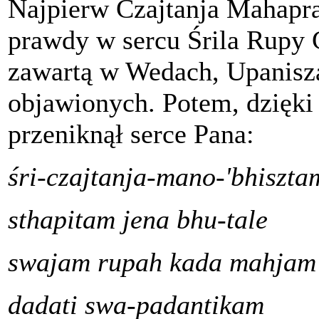
Najpierw Czajtanja Mahapr
prawdy w sercu Śrila Rupy
zawartą w Wedach, Upanisz
objawionych. Potem, dzięki
przeniknął serce Pana:
śri-czajtanja-mano-'bhiszta
sthapitam jena bhu-tale
swajam rupah kada mahjam
dadati swa-padantikam