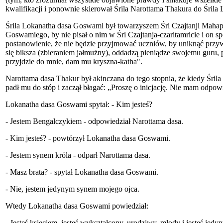
kwalifikacji i ponownie skierował Śrila Narottama Thakura do Śrila
Śrila Lokanatha dasa Goswami był towarzyszem Śri Czajtanji Maha
Goswamiego, by nie pisał o nim w Śri Czajtanja-czaritamricie i on sp
postanowienie, że nie będzie przyjmować uczniów, by uniknąć przywi
się biksza (zbieraniem jałmużny), oddadzą pieniądze swojemu guru, 
przyjdzie do mnie, dam mu kryszna-katha".
Narottama dasa Thakur był akinczana do tego stopnia, że kiedy Śri
padł mu do stóp i zaczął błagać: „Proszę o inicjację. Nie mam odpowie
Lokanatha dasa Goswami spytał: - Kim jesteś?
- Jestem Bengalczykiem - odpowiedział Narottama dasa.
- Kim jesteś? - powtórzył Lokanatha dasa Goswami.
- Jestem synem króla - odparł Narottama dasa.
- Masz brata? - spytał Lokanatha dasa Goswami.
- Nie, jestem jedynym synem mojego ojca.
Wtedy Lokanatha dasa Goswami powiedział:
- Jesteś księciem, jesteś wykształcony, urodziwy, młody i jesteś je