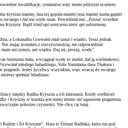
powiednie kwalifikacje, zostaniesz więc moim jedynym uczniem.
mu kryszna-mantrę, inaczej gopala-mantrę oraz mantrę kama-gajatri
żu swojego i dał mu wiele nauk. Powiedział mu: „Porzuć wszelkie
Pana Kryszny. Bądź
triad api suniczena taror api sahisznuna,
dnia, a Lokanatha Goswami miał sznur i wiadro. Teraz jednak
Nie mając kontaktu z rzeczywistością, nie odpowiedział
e mam ani sznura, ani wiadra. Daj mi, proszę, wody".
oje harinama mala, wyciągnął wodę ze studni, dał ją wieśniakowi,
Przywołał młodego babadżiego, Śrila Narottama dasa Thakura i
le pragnień. Jesteś życzliwy wszystkim, więc wracaj do swojego
e możesz spełniać bhadżanu.
różnicy między Radha-Kryszna a ich imionami. Kiedy wielbiciel
hy i Kryszny w kundża jest mniej istotne niż ugaszenie pragnienia
wyczajne pobożne czynności. Nie chcę cię tutaj.
 Radzie i Śri Krysznie". Hara to Śrimati Radhika, która ma pod