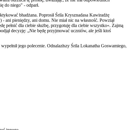
ę do niego" - odparł.
ktykować bhadżana. Poprosił Śrila Krysznadasa Kawiradżę
) - ani pieniędzy, ani domu. Nie miał nic na własność. Powziął
 pełnić dla ciebie służbę, przygotuję dla ciebie wszystko«. Zajmą
djął decyzję: „Nie będę przyjmować uczniów, ale jeśli ktoś
, wypełnił jego polecenie. Odnalazłszy Śrila Lokanatha Goswamiego,
goś innego.