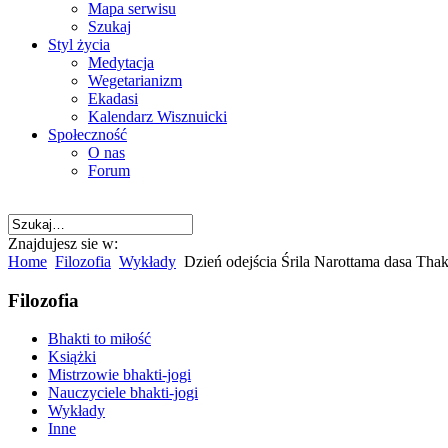
Mapa serwisu
Szukaj
Styl życia
Medytacja
Wegetarianizm
Ekadasi
Kalendarz Wisznuicki
Społeczność
O nas
Forum
Znajdujesz sie w:
Home
Filozofia
Wykłady
Dzień odejścia Śrila Narottama dasa Tha
Filozofia
Bhakti to miłość
Książki
Mistrzowie bhakti-jogi
Nauczyciele bhakti-jogi
Wykłady
Inne