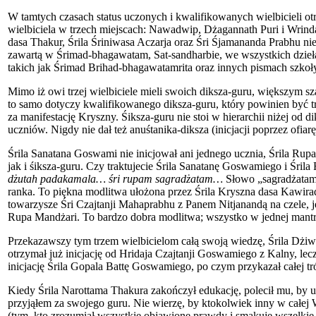
W tamtych czasach status uczonych i kwalifikowanych wielbicieli ot
wielbiciela w trzech miejscach: Nawadwip, Dżagannath Puri i Wrinda
dasa Thakur, Śrila Śriniwasa Aczarja oraz Śri Śjamananda Prabhu nie
zawartą w Śrimad-bhagawatam, Sat-sandharbie, we wszystkich dzieła
takich jak Śrimad Brihad-bhagawatamrita oraz innych pismach szkoł
Mimo iż owi trzej wielbiciele mieli swoich diksza-guru, większym 
to samo dotyczy kwalifikowanego diksza-guru, który powinien być tr
za manifestację Kryszny. Śiksza-guru nie stoi w hierarchii niżej o
uczniów. Nigdy nie dał też anuśtanika-diksza (inicjacji poprzez ofia
Śrila Sanatana Goswami nie inicjował ani jednego ucznia, Śrila Ru
jak i śiksza-guru. Czy traktujecie Śrila Sanatanę Goswamiego i Śri
dżutah padakamala…
śri rupam sagradżatam…
Słowo „sagradżatam"
ranka. To piękna modlitwa ułożona przez Śrila Kryszna dasa Kawira
towarzysze Śri Czajtanji Mahaprabhu z Panem Nitjanandą na czele, je
Rupa Mandżari. To bardzo dobra modlitwa; wszystko w jednej mantr
Przekazawszy tym trzem wielbicielom całą swoją wiedzę, Śrila Dżiw
otrzymał już inicjację od Hridaja Czajtanji Goswamiego z Kalny, lec
inicjację Śrila Gopala Battę Goswamiego, po czym przykazał całej tr
Kiedy Śrila Narottama Thakura zakończył edukację, polecił mu, by u
przyjąłem za swojego guru. Nie wierzę, by ktokolwiek inny w całej 
(tym, kto zrozumiał wszystkie objawione prawdy i smakuje wszelkie 