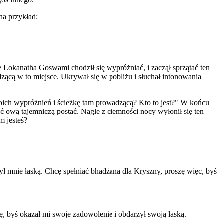
na przykład:
 Lokanatha Goswami chodził się wypróżniać, i zaczął sprzątać ten
zącą w to miejsce. Ukrywał się w pobliżu i słuchał intonowania
 moich wypróżnień i ścieżkę tam prowadzącą? Kto to jest?" W końcu
ć ową tajemniczą postać. Nagle z ciemności nocy wyłonił się ten
m jesteś?
ł mnie łaską. Chcę spełniać bhadżana dla Kryszny, proszę więc, byś
ę, byś okazał mi swoje zadowolenie i obdarzył swoją łaską.