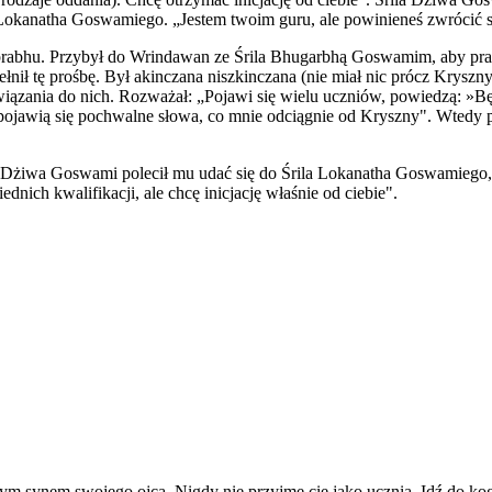
 Lokanatha Goswamiego. „Jestem twoim guru, ale powinieneś zwrócić si
prabhu. Przybył do Wrindawan ze Śrila Bhugarbhą Goswamim, aby pra
ełnił tę prośbę. Był akinczana niszkinczana (nie miał nic prócz Kryszny
ązania do nich. Rozważał: „Pojawi się wielu uczniów, powiedzą: »Będę
pojawią się pochwalne słowa, co mnie odciągnie od Kryszny". Wtedy po
la Dżiwa Goswami polecił mu udać się do Śrila Lokanatha Goswamiego
dnich kwalifikacji, ale chcę inicjację właśnie od ciebie".
dynym synem swojego ojca. Nigdy nie przyjmę cię jako ucznia. Idź do ko