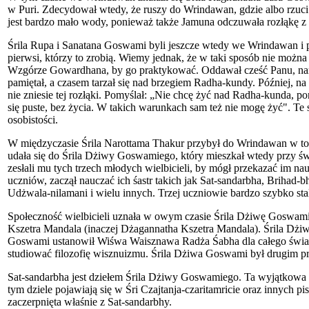
w Puri. Zdecydował wtedy, że ruszy do Wrindawan, gdzie albo rzuci
jest bardzo mało wody, ponieważ także Jamuna odczuwała rozłąkę z
Śrila Rupa i Sanatana Goswami byli jeszcze wtedy we Wrindawan i p
pierwsi, którzy to zrobią. Wiemy jednak, że w taki sposób nie możn
Wzgórze Gowardhana, by go praktykować. Oddawał cześć Panu, narzuci
pamiętał, a czasem tarzał się nad brzegiem Radha-kundy. Później, n
nie zniesie tej rozłąki. Pomyślał: „Nie chcę żyć nad Radha-kunda,
się puste, bez życia. W takich warunkach sam też nie mogę żyć". Te 
osobistości.
W międzyczasie Śrila Narottama Thakur przybył do Wrindawan w towar
udała się do Śrila Dżiwy Goswamiego, który mieszkał wtedy przy ś
zesłali mu tych trzech młodych wielbicieli, by mógł przekazać im 
uczniów, zaczął nauczać ich śastr takich jak Sat-sandarbha, Brihad
Udżwala-nilamani i wielu innych. Trzej uczniowie bardzo szybko sta
Społeczność wielbicieli uznała w owym czasie Śrila Dżiwę Goswami
Kszetra Mandala (inaczej Dżagannatha Kszetra Mandala). Śrila Dżi
Goswami ustanowił Wiśwa Waisznawa Radża Śabha dla całego świata,
studiować filozofię wisznuizmu. Śrila Dżiwa Goswami był drugim p
Sat-sandarbha jest dziełem Śrila Dżiwy Goswamiego. Ta wyjątkowa k
tym dziele pojawiają się w Śri Czajtanja-czaritamricie oraz innych pi
zaczerpnięta właśnie z Sat-sandarbhy.