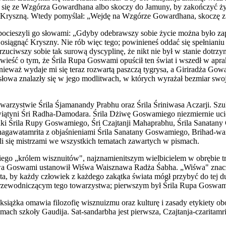
 się ze Wzgórza Gowardhana albo skoczy do Jamuny, by zakończyć życie
 Kryszną. Wtedy pomyślał: „Wejdę na Wzgórze Gowardhana, skoczę z 
ocieszyli go słowami: „Gdyby odebrawszy sobie życie można było zape
a osiągnąć Kryszny. Nie rób więc tego; powinieneś oddać się spełnian
wszy sobie tak surową dyscyplinę, że nikt nie był w stanie dotrzymać
a wieść o tym, że Śrila Rupa Goswami opuścił ten świat i wszedł w apr
 ponieważ wydaje mi się teraz rozwartą paszczą tygrysa, a Giriradża
słowa znalazły się w jego modlitwach, w których wyrażał bezmiar swoje
zystwie Śrila Śjamanandy Prabhu oraz Śrila Śriniwasa Aczarji. Szukal
wiątyni Śri Radha-Damodara. Śrila Dżiwę Goswamiego niezmiernie ucie
nauki Śrila Rupy Goswamiego, Śri Czajtanji Mahaprabhu, Śrila Sanata
-bhagawatamrita z objaśnieniami Śrila Sanatany Goswamiego, Brihad-wai
li się mistrzami we wszystkich tematach zawartych w pismach.
ego „królem wisznuitów", najznamienitszym wielbicielem w obrębie t
wa Goswami ustanowił Wiśwa Waisznawa Radża Śabha. „Wiśwa" znaczy „
 by każdy człowiek z każdego zakątka świata mógł przybyć do tej duc
rzewodniczącym tego towarzystwa; pierwszym był Śrila Rupa Goswami. 
siążka omawia filozofię wisznuizmu oraz kulturę i zasady etykiety o
smach szkoły Gaudija. Sat-sandarbha jest pierwsza, Czajtanja-czaritamrit