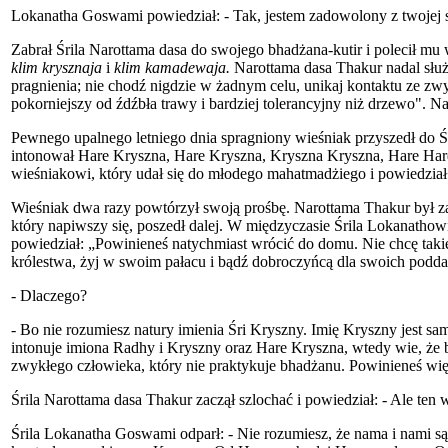
Lokanatha Goswami powiedział: - Tak, jestem zadowolony z twojej 
Zabrał Śrila Narottama dasa do swojego bhadżana-kutir i polecił mu
klim krysznaja
i
klim kamadewaja.
Narottama dasa Thakur nadal służ
pragnienia; nie chodź nigdzie w żadnym celu, unikaj kontaktu ze z
pokorniejszy od źdźbła trawy i bardziej tolerancyjny niż drzewo". Nar
Pewnego upalnego letniego dnia spragniony wieśniak przyszedł do Ś
intonował Hare Kryszna, Hare Kryszna, Kryszna Kryszna, Hare Hare,
wieśniakowi, który udał się do młodego mahatmadżiego i powiedział b
Wieśniak dwa razy powtórzył swoją prośbę. Narottama Thakur był zaj
który napiwszy się, poszedł dalej. W międzyczasie Śrila Lokanatho
powiedział: „Powinieneś natychmiast wrócić do domu. Nie chcę takie
królestwa, żyj w swoim pałacu i bądź dobroczyńcą dla swoich poddan
- Dlaczego?
- Bo nie rozumiesz natury imienia Śri Kryszny. Imię Kryszny jest 
intonuje imiona Radhy i Kryszny oraz Hare Kryszna, wtedy wie, że b
zwykłego człowieka, który nie praktykuje bhadżanu. Powinieneś wi
Śrila Narottama dasa Thakur zaczął szlochać i powiedział: - Ale ten 
Śrila Lokanatha Goswami odparł: - Nie rozumiesz, że nama i nami są