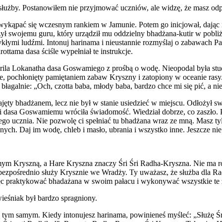
służby. Postanowiłem nie przyjmować uczniów, ale widzę, że masz od
 wykąpać się wczesnym rankiem w Jamunie. Potem go inicjował, dając 
ył swojemu guru, który urządził mu oddzielny bhadżana-kutir w pobli
wykłymi ludźmi. Intonuj harinama i nieustannie rozmyślaj o zabawach 
ottama dasa ściśle wypełniał te instrukcje.
rila Lokanatha dasa Goswamiego z prośbą o wodę. Nieopodal była stu
 pochłonięty pamiętaniem zabaw Kryszny i zatopiony w oceanie rasy. 
łagalnie: „Och, czotta baba, młody baba, bardzo chce mi się pić, a ni
ęty bhadżanem, lecz nie był w stanie usiedzieć w miejscu. Odłożył sw
wi dasa Goswamiemu wróciła świadomość. Wiedział dobrze, co zaszło. 
go ucznia. Nie pozwolę ci spełniać tu bhadżana wraz ze mną. Masz ty
ych. Daj im wodę, chleb i masło, ubrania i wszystko inne. Jeszcze ni
samym Kryszną, a Hare Kryszna znaczy Śri Śri Radha-Kryszna. Nie ma 
ezpośrednio służy Krysznie we Wradży. Ty uważasz, że służba dla Rad
ęc praktykować bhadażana w swoim pałacu i wykonywać wszystkie te z
wieśniak był bardzo spragniony.
 tym samym. Kiedy intonujesz harinama, powinieneś myśleć: „Służę Śri