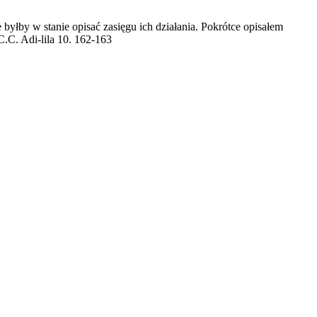
byłby w stanie opisać zasięgu ich działania. Pokrótce opisałem
C.C. Adi-lila 10. 162-163