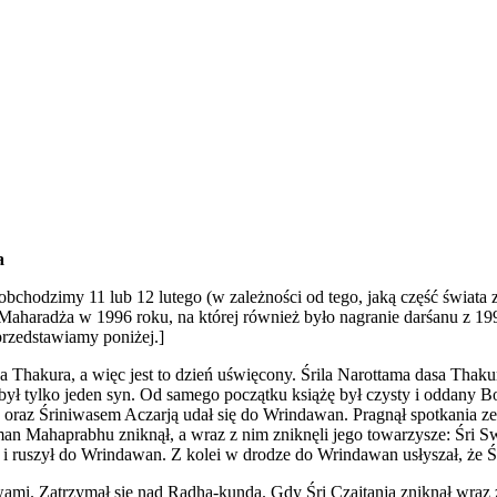
a
bchodzimy 11 lub 12 lutego (w zależności od tego, jaką część świata 
aharadża w 1996 roku, na której również było nagranie darśanu z 19
przedstawiamy poniżej.]
sa Thakura, a więc jest to dzień uświęcony. Śrila Narottama dasa Tha
był tylko jeden syn. Od samego początku książę był czysty i oddany Bo
u oraz Śriniwasem Aczarją udał się do Wrindawan. Pragnął spotkania z
riman Mahaprabhu zniknął, a wraz z nim zniknęli jego towarzysze: Śri
i ruszył do Wrindawan. Z kolei w drodze do Wrindawan usłyszał, że 
ami. Zatrzymał się nad Radha-kunda. Gdy Śri Czajtanja zniknął wraz