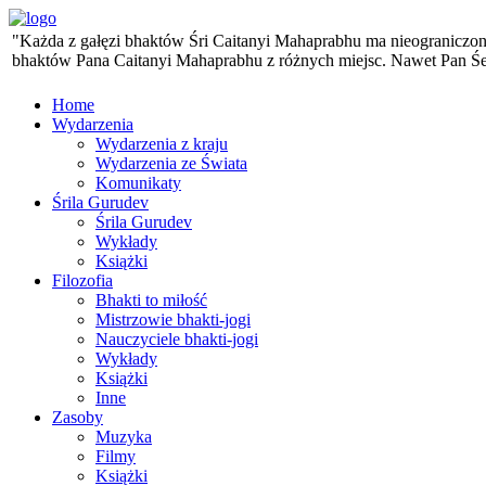
"Każda z gałęzi bhaktów Śri Caitanyi Mahaprabhu ma nieograniczoną 
bhaktów Pana Caitanyi Mahaprabhu z różnych miejsc. Nawet Pan Śesa,
Home
Wydarzenia
Wydarzenia z kraju
Wydarzenia ze Świata
Komunikaty
Śrila Gurudev
Śrila Gurudev
Wykłady
Książki
Filozofia
Bhakti to miłość
Mistrzowie bhakti-jogi
Nauczyciele bhakti-jogi
Wykłady
Książki
Inne
Zasoby
Muzyka
Filmy
Książki