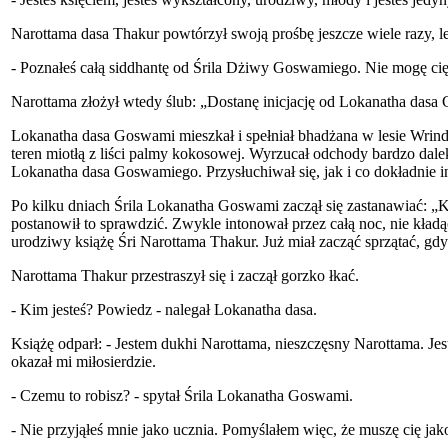
Narottama dasa Thakur powtórzył swoją prośbę jeszcze wiele razy,
- Poznałeś całą siddhantę od Śrila Dżiwy Goswamiego. Nie mogę cię
Narottama złożył wtedy ślub: „Dostanę inicjację od Lokanatha dasa
Lokanatha dasa Goswami mieszkał i spełniał bhadżana w lesie Wrind
teren miotłą z liści palmy kokosowej. Wyrzucał odchody bardzo dale
Lokanatha dasa Goswamiego. Przysłuchiwał się, jak i co dokładnie i
Po kilku dniach Śrila Lokanatha Goswami zaczął się zastanawiać: „K
postanowił to sprawdzić. Zwykle intonował przez całą noc, nie kładą
urodziwy książę Śri Narottama Thakur. Już miał zacząć sprzątać, gdy
Narottama Thakur przestraszył się i zaczął gorzko łkać.
- Kim jesteś? Powiedz - nalegał Lokanatha dasa.
Książę odparł: - Jestem dukhi Narottama, nieszczęsny Narottama. J
okazał mi miłosierdzie.
- Czemu to robisz? - spytał Śrila Lokanatha Goswami.
- Nie przyjąłeś mnie jako ucznia. Pomyślałem więc, że muszę cię jak