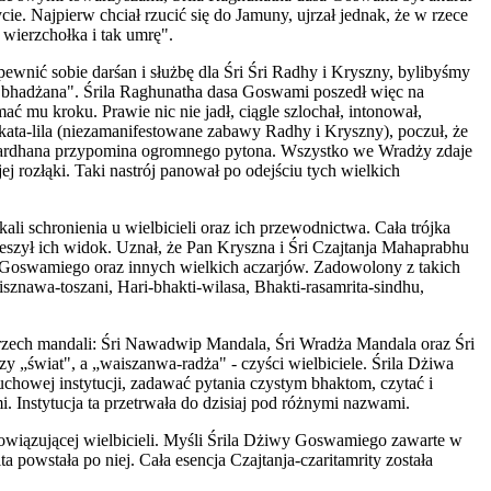
. Najpierw chciał rzucić się do Jamuny, ujrzał jednak, że w rzece
wierzchołka i tak umrę".
wnić sobie darśan i służbę dla Śri Śri Radhy i Kryszny, bylibyśmy
iu bhadżana". Śrila Raghunatha dasa Goswami poszedł więc na
 mu kroku. Prawie nic nie jadł, ciągle szlochał, intonował,
akata-lila (niezamanifestowane zabawy Radhy i Kryszny), poczuł, że
 Gowardhana przypomina ogromnego pytona. Wszystko we Wradży zdaje
j rozłąki. Taki nastrój panował po odejściu tych wielkich
i schronienia u wielbicieli oraz ich przewodnictwa. Cała trójka
szył ich widok. Uznał, że Pan Kryszna i Śri Czajtanja Mahaprabhu
ny Goswamiego oraz innych wielkich aczarjów. Zadowolony z takich
sznawa-toszani, Hari-bhakti-wilasa, Bhakti-rasamrita-sindhu,
rzech mandali: Śri Nawadwip Mandala, Śri Wradża Mandala oraz Śri
świat", a „waiszanwa-radża" - czyści wielbiciele. Śrila Dżiwa
howej instytucji, zadawać pytania czystym bhaktom, czytać i
Instytucja ta przetrwała do dzisiaj pod różnymi nazwami.
bowiązującej wielbicieli. Myśli Śrila Dżiwy Goswamiego zawarte w
a powstała po niej. Cała esencja Czajtanja-czaritamrity została