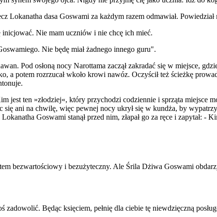
 lecz Lokanatha dasa Goswami za każdym razem odmawiał. Powiedział 
 inicjować. Nie mam uczniów i nie chcę ich mieć.
 Goswamiego. Nie będę miał żadnego innego guru".
awan. Pod osłoną nocy Narottama zaczął zakradać się w miejsce, gdzie
ko, a potem rozrzucał wkoło krowi nawóz. Oczyścił też ścieżkę prowad
ntonuje.
im jest ten »złodziej«, który przychodzi codziennie i sprząta miejsce
c się ani na chwilę, więc pewnej nocy ukrył się w kundża, by wypatrzy
 Lokanatha Goswami stanął przed nim, złapał go za ręce i zapytał: - Ki
estem bezwartościowy i bezużyteczny. Ale Śrila Dżiwa Goswami obdarzy
oś zadowolić. Będąc księciem, pełnię dla ciebie tę niewdzięczną posług