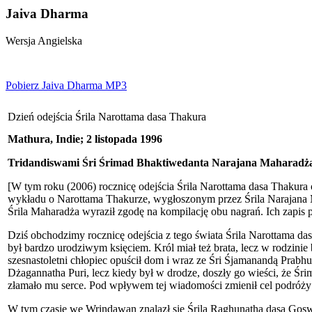
Jaiva Dharma
Wersja Angielska
Pobierz Jaiva Dharma MP3
Dzień odejścia Śrila Narottama dasa Thakura
Mathura, Indie; 2 listopada 1996
Tridandiswami Śri Śrimad Bhaktiwedanta Narajana Maharadż
[W tym roku (2006) rocznicę odejścia Śrila Narottama dasa Thakura o
wykładu o Narottama Thakurze, wygłoszonym przez Śrila Narajana M
Śrila Maharadża wyraził zgodę na kompilację obu nagrań. Ich zapis 
Dziś obchodzimy rocznicę odejścia z tego świata Śrila Narottama da
był bardzo urodziwym księciem. Król miał też brata, lecz w rodzinie 
szesnastoletni chłopiec opuścił dom i wraz ze Śri Śjamanandą Prabh
Dżagannatha Puri, lecz kiedy był w drodze, doszły go wieści, że Ś
złamało mu serce. Pod wpływem tej wiadomości zmienił cel podróży 
W tym czasie we Wrindawan znalazł się Śrila Raghunatha dasa Gosw