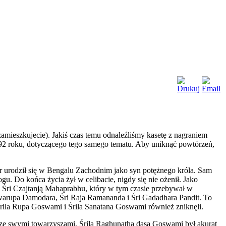
zamieszkujecie). Jakiś czas temu odnaleźliśmy kasetę z nagraniem
92 roku, dotyczącego tego samego tematu. Aby uniknąć powtórzeń,
kur urodził się w Bengalu Zachodnim jako syn potężnego króla. Sam
gu. Do końca życia żył w celibacie, nigdy się nie ożenił. Jako
e Śri Czajtanją Mahaprabhu, który w tym czasie przebywał w
 Swarupa Damodara, Śri Raja Ramananda i Śri Gadadhara Pandit. To
Śrila Rupa Goswami i Śrila Sanatana Goswami również zniknęli.
 ze swymi towarzyszami, Śrila Raghunatha dasa Goswami był akurat