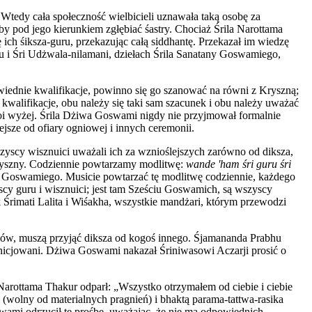
 Wtedy cała społeczność wielbicieli uznawała taką osobę za
y pod jego kierunkiem zgłębiać śastry. Chociaż Śrila Narottama
 ich śiksza-guru, przekazując całą siddhantę. Przekazał im wiedzę
u i Śri Udżwala-nilamani, dziełach Śrila Sanatany Goswamiego,
wiednie kwalifikacje, powinno się go szanować na równi z Kryszną;
kwalifikacje, obu należy się taki sam szacunek i obu należy uważać
stoi wyżej. Śrila Dżiwa Goswami nigdy nie przyjmował formalnie
ejsze od ofiary ogniowej i innych ceremonii.
zyscy wisznuici uważali ich za wznioślejszych zarówno od diksza,
 Kryszny. Codziennie powtarzamy modlitwę:
wande 'ham śri guru śri
y Goswamiego. Musicie powtarzać tę modlitwę codziennie, każdego
cy guru i wisznuici; jest tam Sześciu Goswamich, są wszyscy
k Śrimati Lalita i Wiśakha, wszystkie mandżari, którym przewodzi
niów, muszą przyjąć diksza od kogoś innego. Śjamananda Prabhu
e inicjowani. Dżiwa Goswami nakazał Śriniwasowi Aczarji prosić o
 Narottama Thakur odparł: „Wszystko otrzymałem od ciebie i ciebie
 (wolny od materialnych pragnień) i bhaktą parama-tattwa-rasika
swami odrzucił tę prośbę, uważając, że nie ma odpowiednich