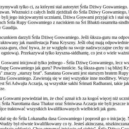
rzymywali tylko ci, za którymi stał autorytet Śrila Dżiwy Goswamiego.
wan. Wisznuici z całych Indii zjeżdżali do Śrila Dżiwy Goswamiego, b
 byli jego inicjowanymi uczniami, Dżiwa Goswami przyjął ich i stał się
ch Śrila Rupy Goswamiego z naciskiem na Śri Bhakti-rasamrita-sindh
y Gaudija.
szacunkiem darzyli Śrila Dżiwę Goswamiego. Jeśli śiksza-guru ma odpo
aktowany jak manifestacja Pana Kryszny. Jeśli obaj mają odpowiednie 
d diksza-guru, choć bywa, że ze względu na swoje nadzwyczajne cechy 
rę ogniową). Przekazywał tylko kryszna-siddhantę, co jest o wiele ważni
pa Goswami inicjował tylko jednego - Śrila Dżiwę Goswamiego, lecz ws
la Rupę Goswamiego jak guru? Powinniście. Są śiksza-guru i są bliżej
 znaczy „starszy brat". Sanatana Goswami jest starszym bratem Rup
dża Goswamiego. Zawierają się w niej wszystkie inne modlitwy. Wszys
st Śri Adwajta Aczarja, są wszystkie sakhi Śrimati Radharani, takie ja
ze.
a Goswami powiedział im, że choć uznał ich za kogoś więcej niż ucz
z Śrila Narottama dasa Thakur oraz Śriniwasa Aczarja nie byli jeszcz
ójce traktować wszystkich kwalifikowanych wielbicieli jak guru.
dał się do Śrila Lokanatha dasa Goswamiego i poprosił go o inicjację.
Wradży był równie kwalifikowany co ty. Jesteś akinczana, niszkinczana
rodzaje oddania). Chcę otrzymać inicjację od ciebie". Śrila Dżiwa Go