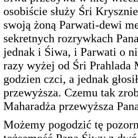
osobiście służy Śri Kryszni
swoją żoną Parwati-dewi medy
sekretnych rozrywkach Pana
jednak i Śiwa, i Parwati o n
razy wyżej od Śri Prahlada M
godzien czci, a jednak głosi
przewyższa. Czemu tak zrobi
Maharadża przewyższa Pana 
Możemy pogodzić tę pozorną
tożsamość Pana Śiwy z dwó