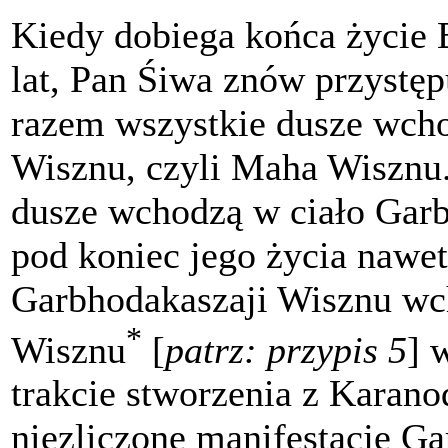
Kiedy dobiega końca życie 
lat, Pan Śiwa znów przystęp
razem wszystkie dusze wcho
Wisznu, czyli Maha Wisznu
dusze wchodzą w ciało Garb
pod koniec jego życia nawet
Garbhodakaszaji Wisznu wc
*
Wisznu
[
patrz: przypis 5
] 
trakcie stworzenia z Karan
niezliczone manifestacje G