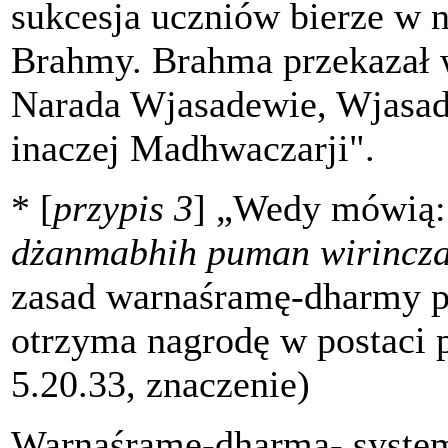
sukcesja uczniów bierze w 
Brahmy. Brahma przekazał 
Narada Wjasadewie, Wjasa
inaczej Madhwaczarji".
* [
przypis 3
] „Wedy mówią
dżanmabhih puman wirincza
zasad warnaśramę-dharmy pr
otrzyma nagrodę w postaci
5.20.33, znaczenie)
Warnaśramę-dharma- system