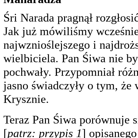
Śri Narada pragnął rozgłos
Jak już mówiliśmy wcześnie
najwznioślejszego i najdro
wielbiciela. Pan Śiwa nie by
pochwały. Przypomniał różne
jasno świadczyły o tym, że 
Krysznie.
Teraz Pan Śiwa porównuje s
[
patrz: przypis 1
] opisaneg