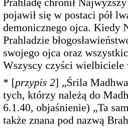
Prahladę chronił Najwyższ
pojawił się w postaci pół lw
demonicznego ojca. Kiedy 
Prahladzie błogosławieństwo
swojego ojca oraz wszystk
Wszyscy czyści wielbiciele
* [
przypis 2
] „Śrila Madhwa
tych, którzy należą do Mad
6.1.40, objaśnienie) „Ta s
także znana pod nazwą Bra