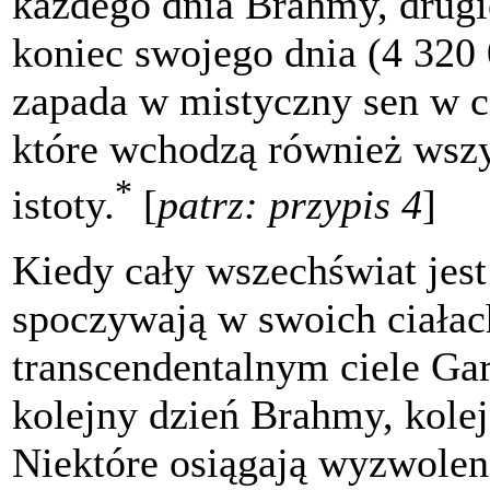
każdego dnia Brahmy, drugi
koniec swojego dnia (4 320
zapada w mistyczny sen w c
które wchodzą również wsz
*
istoty.
[
patrz: przypis 4
]
Kiedy cały wszechświat jes
spoczywają w swoich ciałac
transcendentalnym ciele Ga
kolejny dzień Brahmy, kolej
Niektóre osiągają wyzwoleni