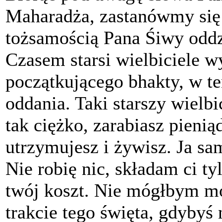
Maharadża, zastanówmy się 
tożsamością Pana Śiwy oddzi
Czasem starsi wielbiciele w
początkującego bhakty, w te
oddania. Taki starszy wielb
tak ciężko, zarabiasz pieni
utrzymujesz i żywisz. Ja s
Nie robię nic, składam ci ty
twój koszt. Nie mógłbym m
trakcie tego święta, gdybyś