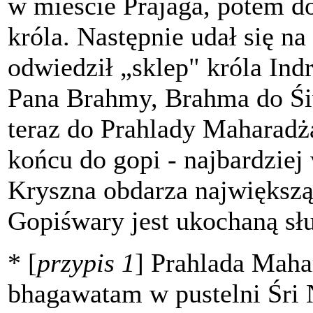
w mieście Prajaga, potem d
króla. Następnie udał się na
odwiedził „sklep" króla Indr
Pana Brahmy, Brahma do Śiw
teraz do Prahlady Maharadża
końcu do gopi - najbardziej
Kryszna obdarza największą
Gopiśwary jest ukochaną słu
* [
przypis 1
] Prahlada Maha
bhagawatam w pustelni Śri 