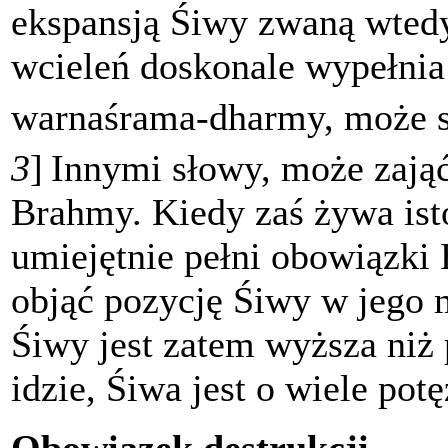
ekspansją Śiwy zwaną wtedy 
wcieleń doskonale wypełni
warnaśrama-dharmy, może s
3
]
Innymi słowy, może zająć 
Brahmy. Kiedy zaś żywa isto
umiejętnie pełni obowiązki 
objąć pozycję Śiwy w jego m
Śiwy jest zatem wyższa niż
idzie, Śiwa jest o wiele pot
Obowiązek destrukcji