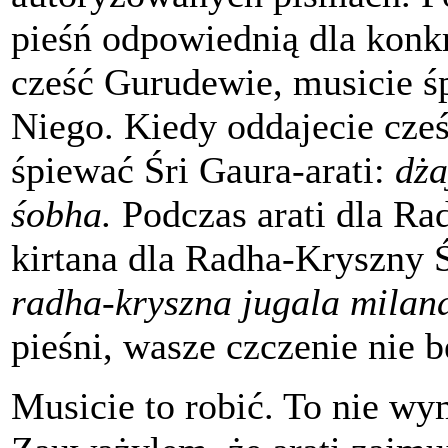
pieśń odpowiednią dla konkr
cześć Gurudewie, musicie ś
Niego. Kiedy oddajecie cze
śpiewać Śri Gaura-arati:
dża
śobha.
Podczas arati dla Ra
kirtana dla Radha-Kryszny Ś
radha-kryszna jugala
milan
pieśni, wasze czczenie nie 
Musicie to robić. To nie w