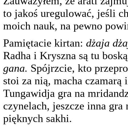
Zauważyłem, że arati zajm
to jakoś uregulować, jeśli ch
moich nauk, na pewno powi
Pamiętacie kirtan:
dżaja dża
Radha i Kryszna są tu boską
gana.
Spójrzcie, kto przepro
stoi za nią, macha czamarą 
Tungawidja gra na mridandze
czynelach, jeszcze inna gra
pięknych sakhi.