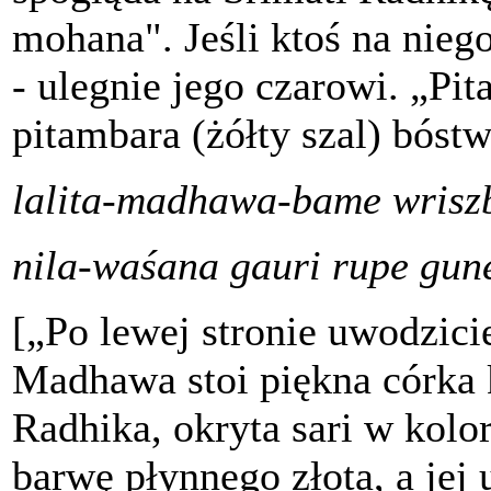
mohana". Jeśli ktoś na nie
- ulegnie jego czarowi. „P
pitambara (żółty szal) bóst
lalita-madhawa-bame wrisz
nila-waśana gauri rupe gun
[„Po lewej stronie uwodzicie
Madhawa stoi piękna córka 
Radhika, okryta sari w kolor
barwę płynnego złota, a jej 