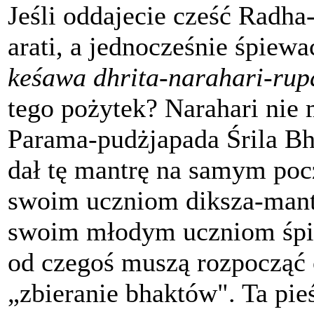
Jeśli oddajecie cześć Radha
arati, a jednocześnie śpiew
keśawa dhrita-narahari-rup
tego pożytek? Narahari nie
Parama-pudżjapada Śrila B
dał tę mantrę na samym poc
swoim uczniom diksza-mant
swoim młodym uczniom śpie
od czegoś muszą rozpocząć 
„zbieranie bhaktów". Ta pie