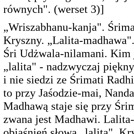
równych". (werset 3)]
„Wriszabhanu-kanja". Śrimat
Kryszny. „Lalita-madhawa".
Śri Udżwala-nilamani. Kim
„lalita" - nadzwyczaj piękny
i nie siedzi ze Śrimati Radh
to przy Jaśodzie-mai, Nanda
Madhawą staje się przy Śrim
zwana jest Madhawi. Lalita-
objaśnień słowa „lalita". Kr