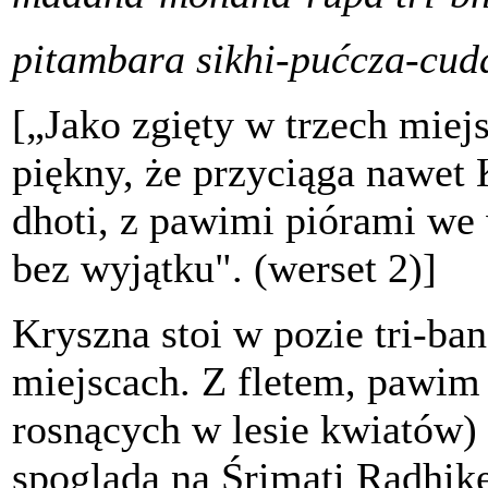
pitambara sikhi-pućcza-cu
[„Jako zgięty w trzech mie
piękny, że przyciąga nawe
dhoti, z pawimi piórami we
bez wyjątku". (werset 2)]
Kryszna stoi w pozie tri-ban
miejscach. Z fletem, pawim
rosnących w lesie kwiatów) 
spogląda na Śrimati Radhik