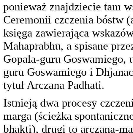
ponieważ znajdziecie tam w
Ceremonii czczenia bóstw (a
księga zawierająca wskazówk
Mahaprabhu, a spisane przez
Gopala-guru Goswamiego, u
guru Goswamiego i Dhjanac
tytuł Arczana Padhati.
Istnieją dwa procesy czczen
marga (ścieżka spontaniczne
bhakti), drugi to arczana-ma