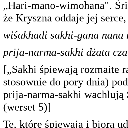
„Hari-mano-wimohana". Śrim
że Kryszna oddaje jej serce,
wiśakhadi sakhi-gana nana 
prija-narma-sakhi dżata cz
[„Sakhi śpiewają rozmaite r
stosownie do pory dnia) po
prija-narma-sakhi wachlują
(werset 5)]
Te, które śpiewają i biorą ud