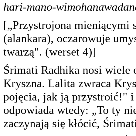
hari-mano-wimohanawadan
[„Przystrojona mieniącymi 
(alankara), oczarowuje umy
twarzą". (werset 4)]
Śrimati Radhika nosi wiele 
Kryszna. Lalita zwraca Kry
pojęcia, jak ją przystroić!"
odpowiada wtedy: „To ty nie
zaczynają się kłócić, Śrim