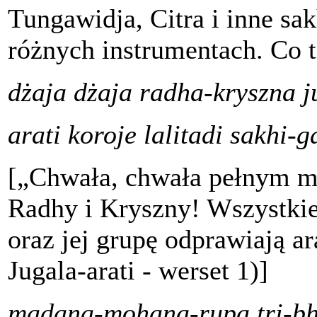
Tungawidja, Citra i inne sak
różnych instrumentach. Co 
dżaja dżaja radha-kryszna j
arati koroje lalitadi sakhi-
[„Chwała, chwała pełnym mi
Radhy i Kryszny! Wszystkie
oraz jej grupę odprawiają ar
Jugala-arati - werset 1)]
madana-mohana-rupa tri-b