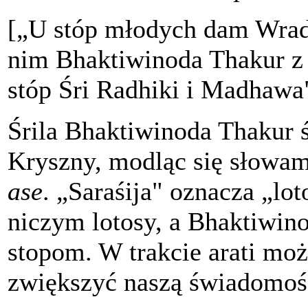
[„U stóp młodych dam Wrad
nim Bhaktiwinoda Thakur z 
stóp Śri Radhiki i Madhawa"
Śrila Bhaktiwinoda Thakur ś
Kryszny, modląc się słowa
ase
. „Saraśija" oznacza „l
niczym lotosy, a Bhaktiwin
stopom. W trakcie arati mo
zwiększyć naszą świadomoś