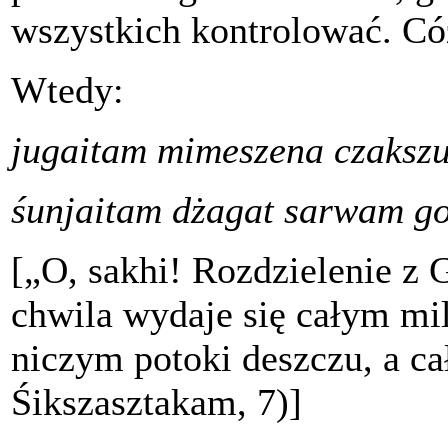
wszystkich kontrolować. C
Wtedy:
jugaitam mimeszena czakszu
śunjaitam dżagat sarwam g
[„O, sakhi! Rozdzielenie z 
chwila wydaje się całym mi
niczym potoki deszczu, a cał
Śikszasztakam, 7)]