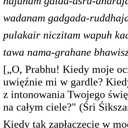
najanam galad-aśru-dharaj
wadanam gadgada-ruddhaja
pulakair niczitam wapuh ka
tawa nama-grahane bhawisz
[„O, Prabhu! Kiedy moje ocz
uwięźnie mi w gardle? Kie
z intonowania Twojego świę
na całym ciele?" (Śri Śiksz
Kiedy tak zapłaczecie w mod