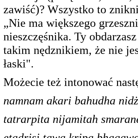
zawiść)? Wszystko to znikn
„Nie ma większego grzeszn
nieszczęśnika. Ty obdarzasz
takim nędznikiem, że nie j
łaski".
Możecie też intonować nast
namnam akari bahudha nidż
tatrarpita nijamitah smaran
etadrisi tawa kripa bhaga