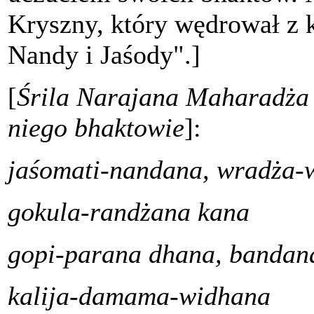
Kryszny, który wędrował z k
Nandy i Jaśody".]
[
Śrila Narajana Maharadża 
niego bhaktowie
]:
jaśomati-nandana, wradża-
gokula-randżana kana
gopi-parana dhana, bandan
kalija-damama-widhana