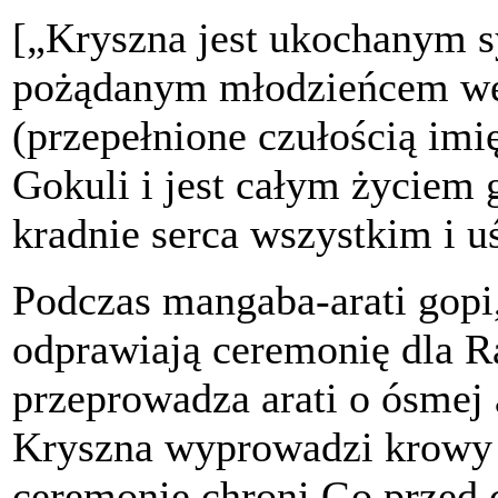
[„Kryszna jest ukochanym s
pożądanym młodzieńcem we
(przepełnione czułością imi
Gokuli i jest całym życiem 
kradnie serca wszystkim i u
Podczas mangaba-arati gopi,
odprawiają ceremonię dla R
przeprowadza arati o ósmej 
Kryszna wyprowadzi krowy n
ceremonię chroni Go przed 