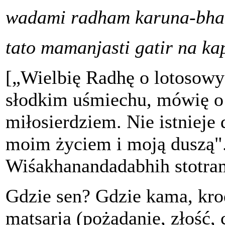
wadami radham karuna-bh
tato mamanjasti gatir na ka
[„Wielbię Radhę o lotosow
słodkim uśmiechu, mówię o 
miłosierdziem. Nie istnieje 
moim życiem i moją duszą". 
Wiśakhanandadabhih stotra
Gdzie sen? Gdzie kama, kro
matsarja (pożądanie, złość,