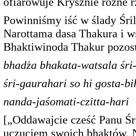
ofiarowuje Krysznie różne r
Powinniśmy iść w ślady Śri
Narottama dasa Thakura i w
Bhaktiwinoda Thakur pozosta
bhadża bhakata-watsala śri
śri-gaurahari so hi gosta-bi
nanda-jaśomati-czitta-hari
[„Oddawajcie cześć Panu Śr
uczuciem swoich bhaktów. N