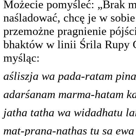
Możecie pomyśleć: „Brak mi 
naśladować, chcę je w sobi
przemożne pragnienie pójśc
bhaktów w linii Śrila Rupy
myśląc:
aśliszja wa pada-ratam pin
adarśanam marma-hatam ka
jatha tatha wa widadhatu l
mat-prana-nathas tu sa ewa