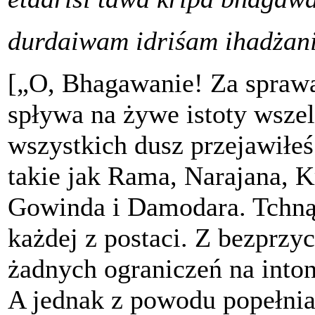
durdaiwam idriśam ihadżan
[„O, Bhagawanie! Za spraw
spływa na żywe istoty wsze
wszystkich dusz przejawiłeś
takie jak Rama, Narajana,
Gowinda i Damodara. Tchną
każdej z postaci. Z bezprzy
żadnych ograniczeń na inton
A jednak z powodu popełnian