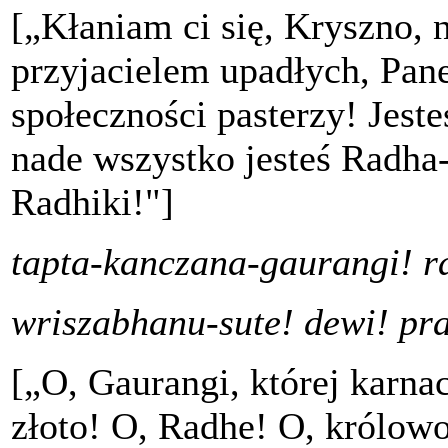
[„Kłaniam ci się, Kryszno, n
przyjacielem upadłych, Pan
społeczności pasterzy! Jest
nade wszystko jesteś Radha
Radhiki!"]
tapta-kanczana-gaurangi! 
wriszabhanu-sute! dewi! pra
[„O, Gaurangi, której karna
złoto! O, Radhe! O, królow