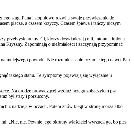
nego sługi Pana i stopniowo rozwija swoje przywiązanie do
asem płacze, a czasem krzyczy. Czasem śpiewa i tańczy niczym
zy przebłysk premy. Ci, którzy doświadczają rati, intonują imiona
a Kryszny. Zapominają o nieśmiałości i zaczynają przypominać
bez najmniejszego powodu. Nie rozumieją - nie rozumie tego nawet Pan
iągnąć takiego stanu. Te symptomy pojawiają się wyłącznie u
 serce. Na drodze prowadzącej wzdłuż brzegu zobaczyłem psa.
raz był stary i porzucony.
ich z nadzieją w oczach. Potem znów biegł w stronę morza albo
mi: „Nie, nie. Pewnie jego okrutny właściciel wyrzucił go, bo pies