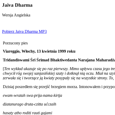
Jaiva Dharma
Wersja Angielska
Pobierz Jaiva Dharma MP3
Porzucony pies
Viareggio, Włochy, 13 kwietnia 1999 roku
Tridandiswami Śri Śrimad Bhaktiwedanta Narajana Maharadż
[
Ten wykład ukazuje się po raz pierwszy. Mimo upływu czasu jego treść
chwycił róg swojej sanjasińskiej szaty i dotknął nią oczu. Miał na s
zerwała się i tworzące ją kwiaty posypały się na wszystkie strony. To
Dzisiaj poszedłem się przejść brzegiem morza. Intonowałem i przyp
ewam-wratah swa-prija-nama-kirtja
dżatanurago druta-czitta ućczaih
hasaty atho roditi rauti gajami