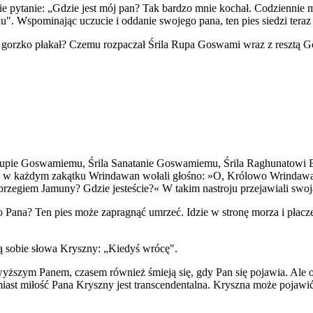
ie pytanie: „Gdzie jest mój pan? Tak bardzo mnie kochał. Codziennie m
. Wspominając uczucie i oddanie swojego pana, ten pies siedzi teraz i
k gorzko płakał? Czemu rozpaczał Śrila Rupa Goswami wraz z resztą
 Rupie Goswamiemu, Śrila Sanatanie Goswamiemu, Śrila Raghunatowi
w każdym zakątku Wrindawan wołali głośno: »O, Królowo Wrindawan!
rzegiem Jamuny? Gdzie jesteście?« W takim nastroju przejawiali sw
Pana? Ten pies może zapragnąć umrzeć. Idzie w stronę morza i płacze
ją sobie słowa Kryszny: „Kiedyś wrócę".
jwyższym Panem, czasem również śmieją się, gdy Pan się pojawia. Ale 
ast miłość Pana Kryszny jest transcendentalna. Kryszna może pojawić s