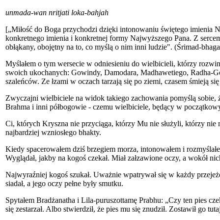
unmada-wan nritjati loka-bahjah
[„Miłość do Boga przychodzi dzięki intonowaniu świętego imienia N
konkretnego imienia i konkretnej formy Najwyższego Pana. Z serce
obłąkany, obojętny na to, co myślą o nim inni ludzie". (Śrimad-bhag
Myślałem o tym wersecie w odniesieniu do wielbicieli, którzy rozwin
swoich ukochanych: Gowindy, Damodara, Madhawetiego, Radha-Gowin
szaleńców. Ze łzami w oczach tarzają się po ziemi, czasem śmieją s
Zwyczajni wielbiciele na widok takiego zachowania pomyślą sobie, że
Brahma i inni półbogowie - czemu wielbiciele, będący w początkow
Ci, których Kryszna nie przyciąga, którzy Mu nie służyli, którzy nie
najbardziej wzniosłego bhakty.
Kiedy spacerowałem dziś brzegiem morza, intonowałem i rozmyślałe
Wyglądał, jakby na kogoś czekał. Miał załzawione oczy, a wokół nich 
Najwyraźniej kogoś szukał. Uważnie wpatrywał się w każdy przejeż
siadał, a jego oczy pełne były smutku.
Spytałem Bradżanatha i Lila-puruszottamę Prabhu: „Czy ten pies czek
się zestarzał. Albo stwierdził, że pies mu się znudził. Zostawił go tut