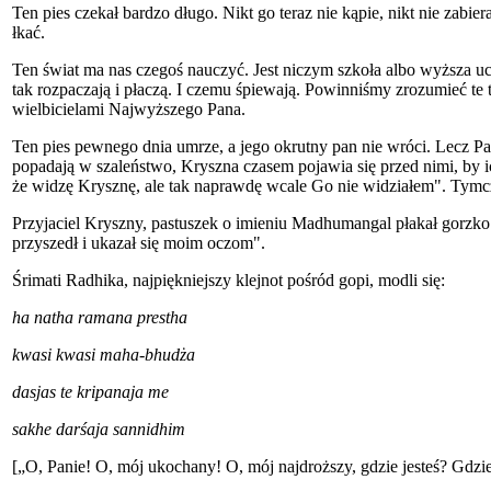
Ten pies czekał bardzo długo. Nikt go teraz nie kąpie, nikt nie zabi
łkać.
Ten świat ma nas czegoś nauczyć. Jest niczym szkoła albo wyższa uc
tak rozpaczają i płaczą. I czemu śpiewają. Powinniśmy zrozumieć t
wielbicielami Najwyższego Pana.
Ten pies pewnego dnia umrze, a jego okrutny pan nie wróci. Lecz Pa
popadają w szaleństwo, Kryszna czasem pojawia się przed nimi, by ic
że widzę Krysznę, ale tak naprawdę wcale Go nie widziałem". Tymcza
Przyjaciel Kryszny, pastuszek o imieniu Madhumangal płakał gorzko
przyszedł i ukazał się moim oczom".
Śrimati Radhika, najpiękniejszy klejnot pośród gopi, modli się:
ha natha ramana prestha
kwasi kwasi maha-bhudża
dasjas te kripanaja me
sakhe darśaja sannidhim
[„O, Panie! O, mój ukochany! O, mój najdroższy, gdzie jesteś? Gdzie 