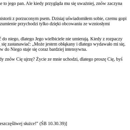
, że to jego pan. Ale kiedy przygląda mu się uważniej, znów zaczyna
 historii z porzuconym psem. Dzisiaj uświadomiłem sobie, czemu gopi
ozumienie przychodzi tylko dzięki obcowaniu ze wzniosłymi
do niego, dlatego Jego wielbiciele nie umierają. Kiedy z rozpaczy
ą się zastanawiać: „Może jestem obłąkany i dlatego wydawało mi się,
 do Niego staje się coraz bardziej intensywna.
y znów Cię ujrzę? Życie ze mnie uchodzi, dlatego proszę Cię, byś
ieszczęśliwej służce!" (ŚB 10.30.39)]