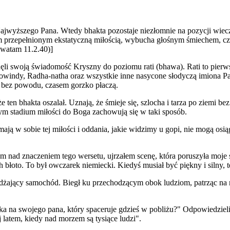
ajwyższego Pana. Wtedy bhakta pozostaje niezłomnie na pozycji wiecz
m przepełnionym ekstatyczną miłością, wybucha głośnym śmiechem, cz
awatam 11.2.40)]
ęli swoją świadomość Kryszny do poziomu rati (bhawa). Rati to pierws
dy, Radha-natha oraz wszystkie inne nasycone słodyczą imiona Pan
ię bez powodu, czasem gorzko płaczą.
 ten bhakta oszalał. Uznają, że śmieje się, szlocha i tarza po ziemi 
ym stadium miłości do Boga zachowują się w taki sposób.
 mają w sobie tej miłości i oddania, jakie widzimy u gopi, nie mogą os
m nad znaczeniem tego wersetu, ujrzałem scenę, która poruszyła moje
błoto. To był owczarek niemiecki. Kiedyś musiał być piękny i silny, te
dżający samochód. Biegł ku przechodzącym obok ludziom, patrząc na n
a na swojego pana, który spaceruje gdzieś w pobliżu?" Odpowiedzieli 
aj latem, kiedy nad morzem są tysiące ludzi".