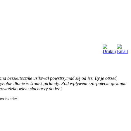
ana bezskutecznie usiłował powstrzymać się od łez. By je otrzeć,
łożył obie dłonie w środek girlandy. Pod wpływem szarpnięcia girlanda
rowadziło wielu słuchaczy do łez.
]
wersecie: