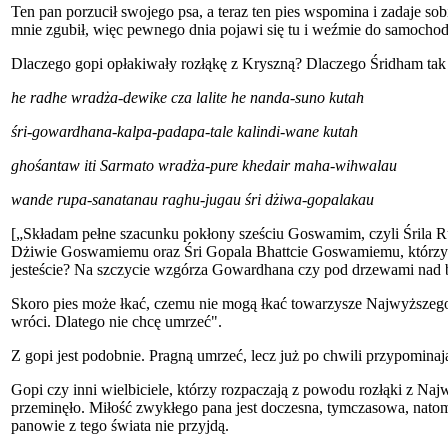
Ten pan porzucił swojego psa, a teraz ten pies wspomina i zadaje sob
mnie zgubił, więc pewnego dnia pojawi się tu i weźmie do samochodu"
Dlaczego gopi opłakiwały rozłąkę z Kryszną? Dlaczego Śridham ta
he radhe wradża-dewike cza lalite he nanda-suno kutah
śri-gowardhana-kalpa-padapa-
tale kalindi-wane kutah
ghośantaw iti Sarmato wradża-pure khedair maha-wihwalau
wande rupa-sanatanau raghu-jugau śri dżiwa-gopalakau
[„Składam pełne szacunku pokłony sześciu Goswamim, czyli Śrila
Dżiwie Goswamiemu oraz Śri Gopala Bhattcie Goswamiemu, którzy 
jesteście? Na szczycie wzgórza Gowardhana czy pod drzewami nad b
Skoro pies może łkać, czemu nie mogą łkać towarzysze Najwyższego 
wróci. Dlatego nie chcę umrzeć".
Z gopi jest podobnie. Pragną umrzeć, lecz już po chwili przypomina
Gopi czy inni wielbiciele, którzy rozpaczają z powodu rozłąki z Na
przeminęło. Miłość zwykłego pana jest doczesna, tymczasowa, natomi
panowie z tego świata nie przyjdą.