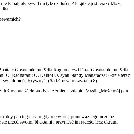
nie kąpał, okazywał mi tyle czułości. Ale gdzie jest teraz? Może
 łka.
 Goswamich?
 Bhattcie Goswamiemu, Śrila Raghunatowi Dasa Goswamiemu, Śrila
 O, Radharani! O, Kalito! O, synu Nandy Maharadża! Gdzie teraz
oją świadomość Kryszny". (Sad-Goswami-asztaka 8)]
. Już ma wejść do wody, ale zmienia zdanie. Myśli: „Może mój pan
okrutny pan tego psa nigdy nie wróci, ponieważ jego uczucie
ię przed swoimi bhaktami i przynieść im radość, lecz okrutni