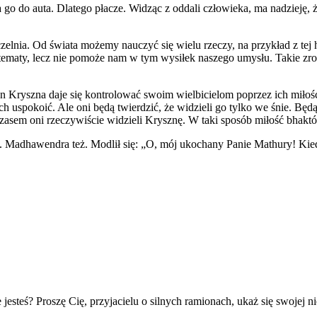
era go do auta. Dlatego płacze. Widząc z oddali człowieka, ma nadzieję
zelnia. Od świata możemy nauczyć się wielu rzeczy, na przykład z tej
e tematy, lecz nie pomoże nam w tym wysiłek naszego umysłu. Takie zr
n Kryszna daje się kontrolować swoim wielbicielom poprzez ich miłość 
h uspokoić. Ale oni będą twierdzić, że widzieli go tylko we śnie. Będ
sem oni rzeczywiście widzieli Krysznę. W taki sposób miłość bhaktów
. Madhawendra też. Modlił się: „O, mój ukochany Panie Mathury! Kied
jesteś? Proszę Cię, przyjacielu o silnych ramionach, ukaż się swojej n