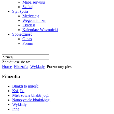
Mapa serwisu
Szukaj
Styl życia
Medytacja
Wegetarianizm
Ekadasi
Kalendarz Wisznuicki
Społeczność
O nas
Forum
Znajdujesz sie w:
Home
Filozofia
Wykłady
Porzucony pies
Filozofia
Bhakti to miłość
Książki
Mistrzowie bhakti-jogi
Nauczyciele bhakti-jogi
Wykłady
Inne