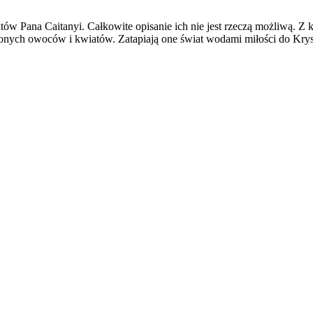
w Pana Caitanyi. Całkowite opisanie ich nie jest rzeczą możliwą. Z ka
onych owoców i kwiatów. Zatapiają one świat wodami miłości do Krysz