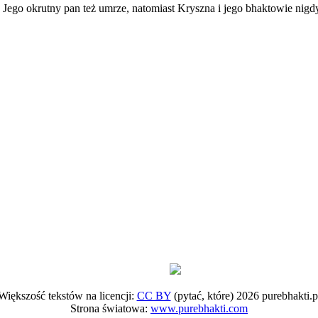
k. Jego okrutny pan też umrze, natomiast Kryszna i jego bhaktowie nig
Większość tekstów na licencji:
CC BY
(pytać, które) 2026 purebhakti.p
Strona światowa:
www.purebhakti.com