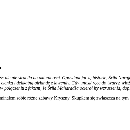
a
 nic nie straciła na aktualności. Opowiadając tę historię, Śrila Naraj
zyi cienką i delikatną girlandę z lawendy. Gdy unosił ręce do twarzy, w
, w połączeniu z faktem, że Śrila Maharadża ocierał łzy wzruszenia, dop
ominałem sobie różne zabawy Kryszny. Skupiłem się zwłaszcza na tym 