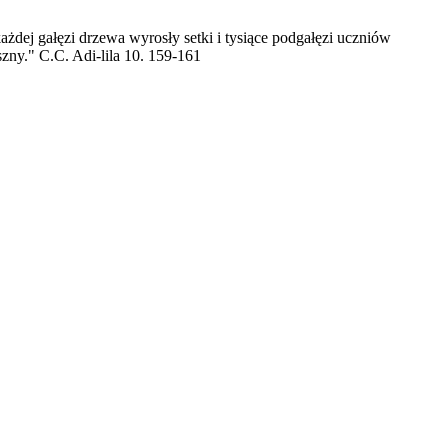
żdej gałęzi drzewa wyrosły setki i tysiące podgałęzi uczniów
ny." C.C. Adi-lila 10. 159-161