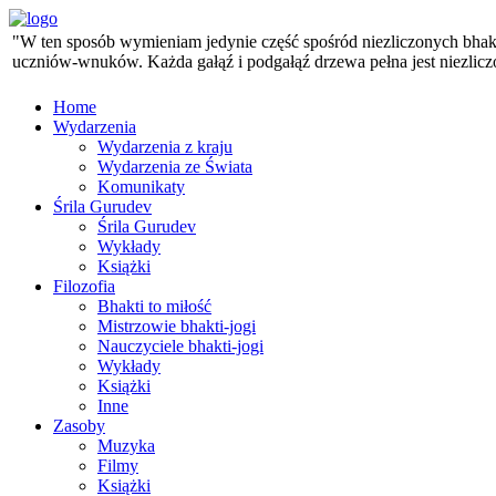
"W ten sposób wymieniam jedynie część spośród niezliczonych bhaktó
uczniów-wnuków. Każda gałąź i podgałąź drzewa pełna jest niezlicz
Home
Wydarzenia
Wydarzenia z kraju
Wydarzenia ze Świata
Komunikaty
Śrila Gurudev
Śrila Gurudev
Wykłady
Książki
Filozofia
Bhakti to miłość
Mistrzowie bhakti-jogi
Nauczyciele bhakti-jogi
Wykłady
Książki
Inne
Zasoby
Muzyka
Filmy
Książki