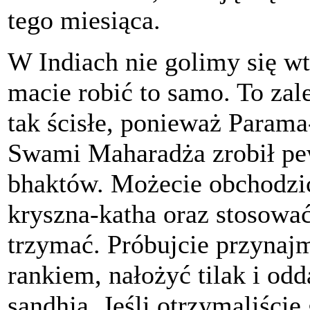
tego miesiąca.
W Indiach nie golimy się wt
macie robić to samo. To zale
tak ścisłe, ponieważ Param
Swami Maharadża zrobił pe
bhaktów. Możecie obchodzić
kryszna-katha oraz stosować 
trzymać. Próbujcie przyna
rankiem, nałożyć tilak i od
sandhja. Jeśli otrzymaliście 