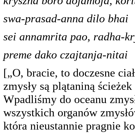
kryszna boro dojamoja, kori
swa-prasad-anna dilo bhai
sei annamrita pao, radha-k
preme dako czajtanja-nitai
[„O, bracie, to doczesne ciał
zmysły są plątaniną ścieżek
Wpadliśmy do oceanu zmysł
wszystkich organów zmysłów
która nieustannie pragnie k