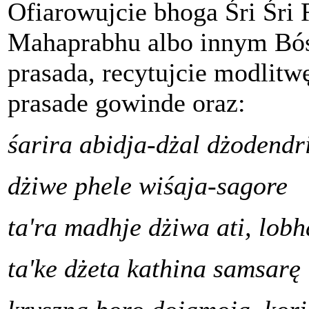
Ofiarowujcie bhoga Śri Śri
Mahaprabhu albo innym Bó
prasada, recytujcie modlitw
prasade gowinde oraz:
śarira abidja-dżal dżodendri
dżiwe phele wiśaja-sagore
ta'ra madhje dżiwa ati, lob
ta'ke dżeta kathina samsarę