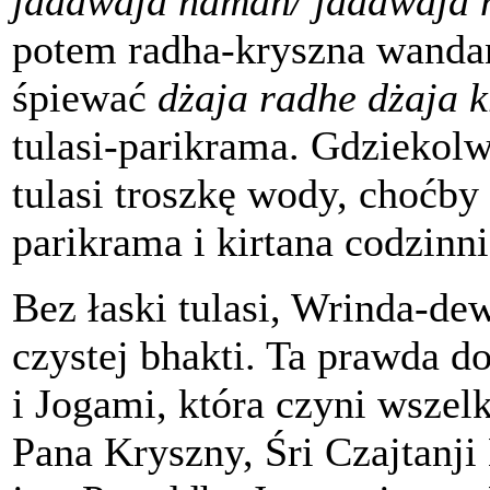
jadawaja namah/ jadawaja
potem radha-kryszna wanda
śpiewać
dżaja radhe dżaja 
tulasi-parikrama. Gdziekolw
tulasi troszkę wody, choćby 
parikrama i kirtana codzinni
Bez łaski tulasi, Wrinda-dew
czystej bhakti. Ta prawda 
i Jogami, która czyni wszel
Pana Kryszny, Śri Czajtanj