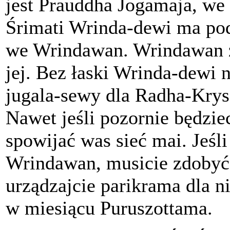
jest Prauddha Jogamaja, we
Śrimati Wrinda-dewi ma pod
we Wrindawan. Wrindawan z
jej. Bez łaski Wrinda-dewi 
jugala-sewy dla Radha-Kry
Nawet jeśli pozornie będzi
spowijać was sieć mai. Jeśl
Wrindawan, musicie zdobyć
urządzajcie parikrama dla n
w miesiącu Puruszottama.