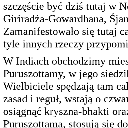
szczęście być dziś tutaj w 
Giriradża-Gowardhana, Śja
Zamanifestowało się tutaj c
tyle innych rzeczy przypo
W Indiach obchodzimy mies
Puruszottamy, w jego siedzi
Wielbiciele spędzają tam ca
zasad i reguł, wstają o czwa
osiągnąć kryszna-bhakti ora
Puruszottama, stosują się d