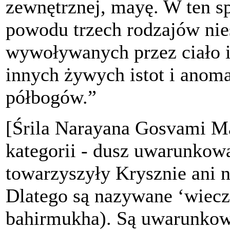
zewnętrznej, mayę. W ten sp
powodu trzech rodzajów nies
wywoływanych przez ciało i
innych żywych istot i anom
półbogów.”
[Śrila Narayana Gosvami Ma
kategorii - dusz uwarunkow
towarzyszyły Krysznie ani n
Dlatego są nazywane ‘wiec
bahirmukha). Są uwarunkow