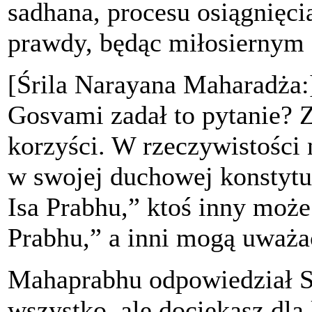
sadhana, procesu osiągnięci
prawdy, będąc miłosiernym 
[Śrila Narayana Maharadża:
Gosvami zadał to pytanie? Z
korzyści. W rzeczywistości 
w swojej duchowej konstytu
Isa Prabhu,” ktoś inny moż
Prabhu,” a inni mogą uważać
Mahaprabhu odpowiedział S
wszystko, ale dociekasz dla