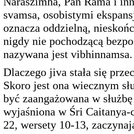
Naraszimha, Pan Rama i inne
svamsa, osobistymi ekspans
oznacza oddzielną, nieskoń
nigdy nie pochodzącą bezpoś
nazywana jest vibhinnamsa.
Dlaczego jiva stała się prze
Skoro jest ona wiecznym sł
być zaangażowana w służbę 
wyjaśniona w Śri Caitanya-c
22, wersety 10-13, zaczynaj