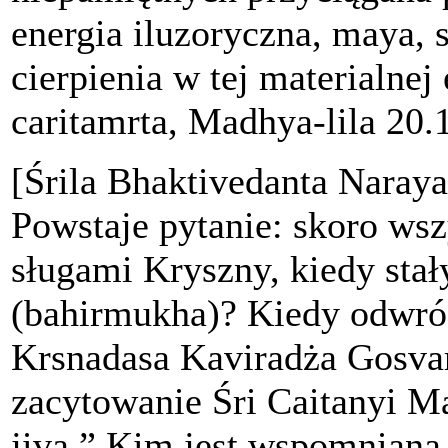
energia iluzoryczna, maya, 
cierpienia w tej materialnej
caritamrta, Madhya-lila 20.
[Śrila Bhaktivedanta Nara
Powstaje pytanie: skoro ws
sługami Kryszny, kiedy stał
(bahirmukha)? Kiedy odwróc
Krsnadasa Kaviradża Gosvam
zacytowanie Śri Caitanyi Ma
jiva.” Kim jest wspomniana 