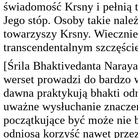
świadomość Krsny i pełnią t
Jego stóp. Osoby takie nal
towarzyszy Krsny. Wiecznie 
transcendentalnym szczęści
[Śrila Bhaktivedanta Naray
werset prowadzi do bardzo 
dawna praktykują bhakti od
uważne wysłuchanie znaczen
początkujące być może nie b
odniosą korzyść nawet prze