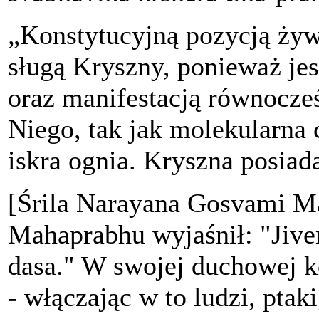
„Konstytucyjną pozycją żywe
sługą Kryszny, ponieważ jes
oraz manifestacją równocze
Niego, tak jak molekularna 
iskra ognia. Kryszna posiada
[Śrila Narayana Gosvami Ma
Mahaprabhu wyjaśnił: "Jiver
dasa." W swojej duchowej ko
- włączając w to ludzi, ptaki