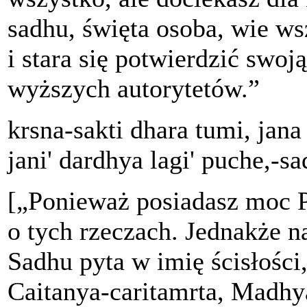
sadhu, święta osoba, wie ws
i stara się potwierdzić swoj
wyższych autorytetów.”
krsna-sakti dhara tumi, jana
jani' dardhya lagi' puche,-s
[„Ponieważ posiadasz moc P
o tych rzeczach. Jednakże na
Sadhu pyta w imię ścisłości,
Caitanya-caritamrta, Madhya