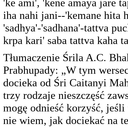
'ke ami', 'kene amaya jare ta
iha nahi jani--'kemane hita 
'sadhya'-'sadhana'-tattva puc
krpa kari' saba tattva kaha t
Tłumaczenie Śrila A.C. Bh
Prabhupady: „W tym wersec
docieka od Śri Caitanyi Ma
trzy rodzaje nieszczęść zaw
mogę odnieść korzyść, jeśli
nie wiem, jak dociekać na te