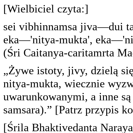
[Wielbiciel czyta:]
sei vibhinnamsa jiva—dui ta
eka—'nitya-mukta', eka—'ni
(Śri Caitanya-caritamrta Ma
„Żywe istoty, jivy, dzielą si
nitya-mukta, wiecznie wyzw
uwarunkowanymi, a inne są
samsara).” [Patrz przypis k
[Śrila Bhaktivedanta Naray