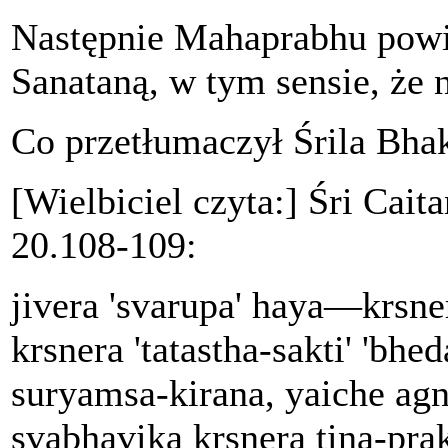
Następnie Mahaprabhu powie
Sanataną, w tym sensie, że 
Co przetłumaczył Śrila Bh
[Wielbiciel czyta:] Śri Cait
20.108-109:
jivera 'svarupa' haya—krsner
krsnera 'tatastha-sakti' 'bhe
suryamsa-kirana, yaiche agn
svabhavika krsnera tina-prak