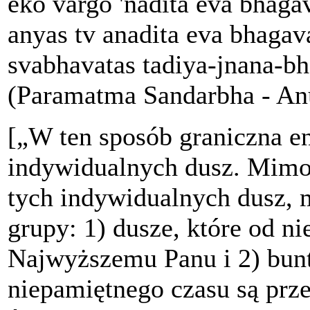
eko vargo 'nadita eva bhag
anyas tv anadita eva bhaga
svabhavatas tadiya-jnana-bh
(Paramatma Sandarbha - Anu
[„W ten sposób graniczna en
indywidualnych dusz. Mimo 
tych indywidualnych dusz, 
grupy: 1) dusze, które od n
Najwyższemu Panu i 2) bunt
niepamiętnego czasu są prze