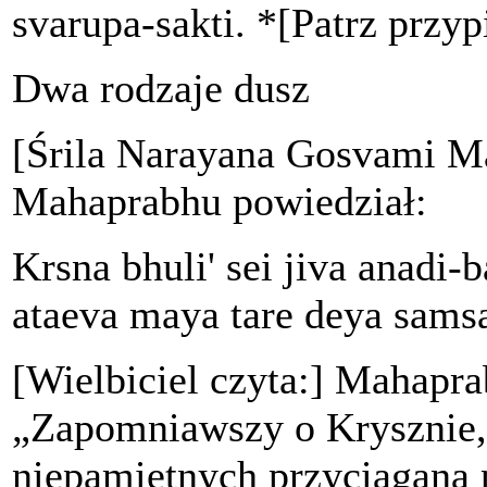
svarupa-sakti. *[Patrz przy
Dwa rodzaje dusz
[Śrila Narayana Gosvami Ma
Mahaprabhu powiedział:
Krsna bhuli' sei jiva anadi
ataeva maya tare deya sams
[Wielbiciel czyta:] Mahapr
„Zapomniawszy o Krysznie, 
niepamiętnych przyciągana 