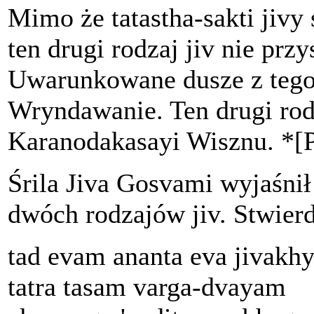
Mimo że tatastha-sakti jivy 
ten drugi rodzaj jiv nie pr
Uwarunkowane dusze z tego 
Wryndawanie. Ten drugi rod
Karanodakasayi Wisznu. *[P
Śrila Jiva Gosvami wyjaśnił
dwóch rodzajów jiv. Stwierd
tad evam ananta eva jivakhy
tatra tasam varga-dvayam