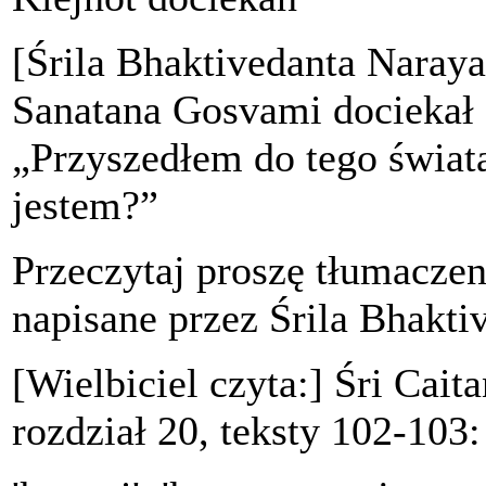
[Śrila Bhaktivedanta Naray
Sanatana Gosvami dociekał 
„Przyszedłem do tego świat
jestem?”
Przeczytaj proszę tłumaczen
napisane przez Śrila Bhakt
[Wielbiciel czyta:] Śri Cait
rozdział 20, teksty 102-103: