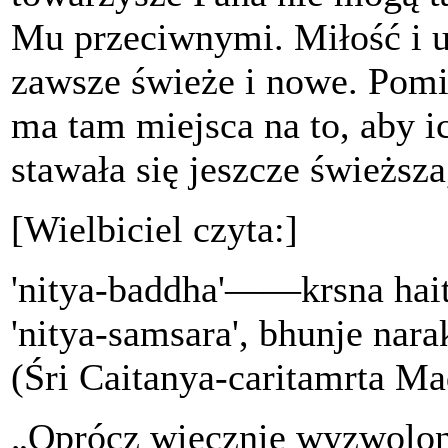
Mu przeciwnymi. Miłość i u
zawsze świeże i nowe. Pomim
ma tam miejsca na to, aby i
stawała się jeszcze świeższa,
[Wielbiciel czyta:]
'nitya-baddha'——krsna hai
'nitya-samsara', bhunje nar
(Śri Caitanya-caritamrta Ma
„Oprócz wiecznie wyzwolon