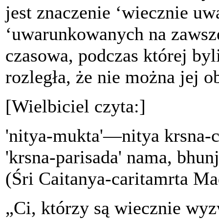
jest znaczenie ‘wiecznie u
‘uwarunkowanych na zawsze’
czasowa, podczas której by
rozległa, że nie można jej o
[Wielbiciel czyta:]
'nitya-mukta'—nitya krsna
'krsna-parisada' nama, bhun
(Śri Caitanya-caritamrta Ma
„Ci, którzy są wiecznie wy