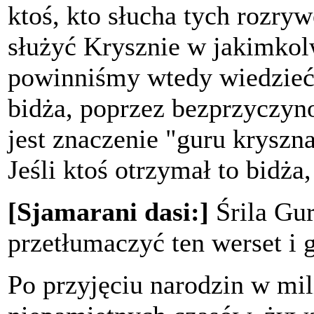
ktoś, kto słucha tych rozry
służyć Krysznie w jakimkol
powinniśmy wtedy wiedzieć, 
bidża, poprzez bezprzyczyno
jest znaczenie "guru kryszna
Jeśli ktoś otrzymał to bidża
[Sjamarani dasi:]
Śrila Gur
przetłumaczyć ten werset i 
Po przyjęciu narodzin w mi