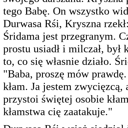
tego Babę. On wszystko widz
Durwasa Rśi, Kryszna rzekł:
Śridama jest przegranym. Cz
prostu usiadł i milczał, by
to, co się własnie działo. Ś
"Baba, proszę mów prawdę. 
kłam. Ja jestem zwycięzcą, 
przystoi świętej osobie kłam
kłamstwa cię zaatakuje."