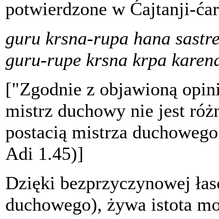
potwierdzone w Ćajtanji-ćar
guru krsna-rupa hana sastr
guru-rupe krsna krpa karen
["Zgodnie z objawioną opin
mistrz duchowy nie jest ró
postacią mistrza duchoweg
Adi 1.45)]
Dzięki bezprzyczynowej łas
duchowego), żywa istota mo