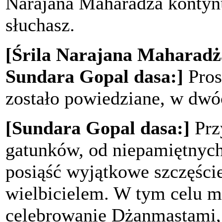
Narajana Maharadża kontynu
słuchasz.
[Śrila Narajana Maharadża
Sundara Gopal dasa:]
Pros
zostało powiedziane, w dwóc
[Sundara Gopal dasa:]
Prz
gatunków, od niepamiętnych
posiąść wyjątkowe szczęści
wielbicielem. W tym celu mus
celebrowanie Dżanmastami, 