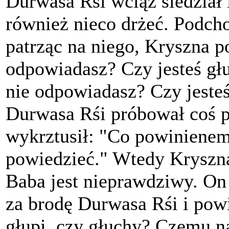
Durwasa Rśi wciąż siedział i
również nieco drżeć. Podcho
patrząc na niego, Kryszna 
odpowiadasz? Czy jesteś gł
nie odpowiadasz? Czy jest
Durwasa Rśi próbował coś po
wykrztusił: "Co powiniene
powiedzieć." Wtedy Kryszna
Baba jest nieprawdziwy. On 
za brodę Durwasa Rśi i powi
głupi, czy głuchy? Czemu 