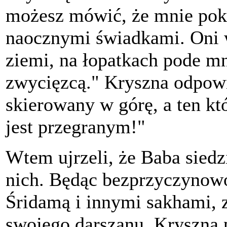
możesz mówić, że mnie pok
naocznymi świadkami. Oni w
ziemi, na łopatkach pode mn
zwycięzcą." Kryszna odpowi
skierowany w górę, a ten kt
jest przegranym!"
Wtem ujrzeli, że Baba siedz
nich. Będąc bezprzyczynow
Śridamą i innymi sakhami, 
swojego darszanu. Kryszna 