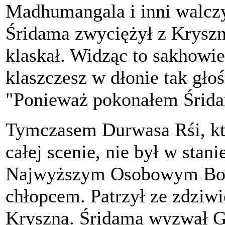
Madhumangala i inni walczy
Śridama zwyciężył z Kryszn
klaskał. Widząc to sakhowi
klaszczesz w dłonie tak gło
"Ponieważ pokonałem Śrida
Tymczasem Durwasa Rśi, któr
całej scenie, nie był w stani
Najwyższym Osobowym Bog
chłopcem. Patrzył ze zdziwi
Kryszną. Śridama wyzwał Go