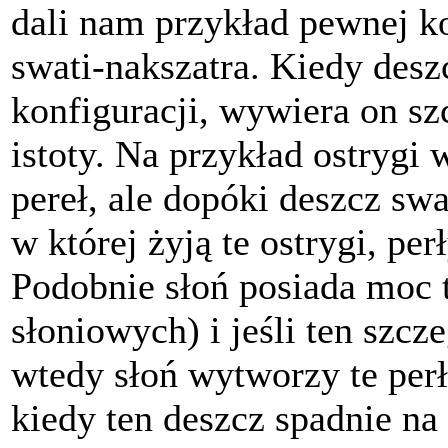
dali nam przykład pewnej ko
swati-nakszatra. Kiedy desz
konfiguracji, wywiera on s
istoty. Na przykład ostrygi 
pereł, ale dopóki deszcz sw
w której żyją te ostrygi, pe
Podobnie słoń posiada moc 
słoniowych) i jeśli ten szcz
wtedy słoń wytworzy te per
kiedy ten deszcz spadnie na 