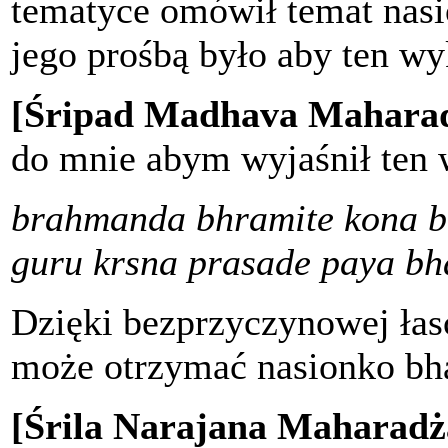
tematyce omówił temat nasio
jego prośbą było aby ten wy
[Śripad Madhava Maharad
do mnie abym wyjaśnił ten 
brahmanda bhramite kona b
guru krsna prasade paya bha
Dzięki bezprzyczynowej łasc
może otrzymać nasionko bha
[Śrila Narajana Maharadż