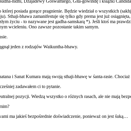
udha-nidhi, Dźajadewy Goswamiego, Gita-gowindę i książki Ćandidas
tórej posiada gorące pragnienie. Będzie wiedział o wszystkich (sakhja
u). Sthaji-bhawa zamanifestuje się tylko gdy prema jest już osiągnięta,
złym życiu - to nazywane jest gadha-samskarą *). Jeśli ktoś ma prawdz
adnym wcieleniu. Ono zawsze pozostanie takim samym.
sie.
ągnął jeden z rodzajów Waikuntha-bhawy.
atana i Sanat Kumara mają swoją sthaji-bhawę w śanta-rasie. Choci
ześniej zadawałem ci to pytanie.
utralnej pozycji. Wiedzą wszystko o różnych rasach, ale nie mają bezp
amim?
mi ma jakieś bezpośrednie doświadczenie, ponieważ on jest śuką…