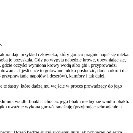
e.
ura daje przykład człowieka, który gorąco pragnie napić się mleka.
 osoba je pozyskała. Gdy go wypyta nabędzie krowę, upewniając się,
, gdzie oczyści wymiona krowy wodą albo ghi i przyprowadzi
towania. I jeśli chce to gotowane mleko posłodzić, doda cukru i dla
rzyprawiania napojów i deserów), kamfory i tak dalej.
 te śastry, które dadzą mu wejście w proces prowadzący do jego
urami waidhi-bhakti - chociaż jego bhakti nie będzie waidhi-bhakti.
tku uważnie wykona guru-ćaranaśraję (przyjmując schronienie u
becny. Uczeń będzie służył swojemu guru jak przyjaciel od serca.