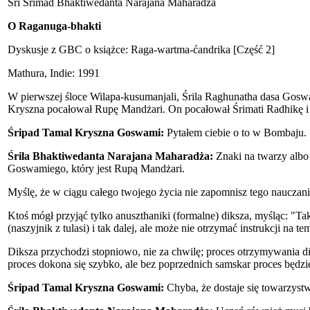
Śri Śrimad Bhaktiwedanta Narajana Maharadża
O Raganuga-bhakti
Dyskusje z GBC o książce: Raga-wartma-ćandrika [Część 2]
Mathura, Indie: 1991
W pierwszej śloce Wilapa-kusumanjali, Śrila Raghunatha dasa Goswami
Kryszna pocałował Rupę Mandżari. On pocałował Śrimati Radhikę i 
Śripad Tamal Kryszna Goswami:
Pytałem ciebie o to w Bombaju.
Śrila Bhaktiwedanta Narajana Maharadża:
Znaki na twarzy albo 
Goswamiego, który jest Rupą Mandżari.
Myślę, że w ciągu całego twojego życia nie zapomnisz tego nauczani
Ktoś mógł przyjąć tylko anuszthaniki (formalne) diksza, myśląc: "Ta
(naszyjnik z tulasi) i tak dalej, ale może nie otrzymać instrukcji na
Diksza przychodzi stopniowo, nie za chwilę; proces otrzymywania di
proces dokona się szybko, ale bez poprzednich samskar proces będzie
Śripad Tamal Kryszna Goswami:
Chyba, że dostaje się towarzys