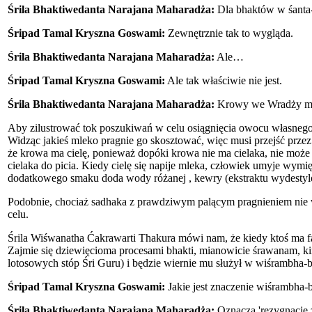
Śrila Bhaktiwedanta Narajana Maharadża:
Dla bhaktów w śanta-
Śripad Tamal Kryszna Goswami:
Zewnętrznie tak to wygląda.
Śrila Bhaktiwedanta Narajana Maharadża:
Ale…
Śripad Tamal Kryszna Goswami:
Ale tak właściwie nie jest.
Śrila Bhaktiwedanta Narajana Maharadża:
Krowy we Wradży mają
Aby zilustrować tok poszukiwań w celu osiągnięcia owocu własnego 
Widząc jakieś mleko pragnie go skosztować, więc musi przejść przez 
że krowa ma cielę, ponieważ dopóki krowa nie ma cielaka, nie mo
cielaka do picia. Kiedy cielę się napije mleka, człowiek umyje wymi
dodatkowego smaku doda wody różanej , kewry (ekstraktu wydestylow
Podobnie, chociaż sadhaka z prawdziwym palącym pragnieniem nie wy
celu.
Śrila Wiśwanatha Ćakrawarti Thakura mówi nam, że kiedy ktoś ma fak
Zajmie się dziewięcioma procesami bhakti, mianowicie śrawanam, k
lotosowych stóp Śri Guru) i będzie wiernie mu służył w wiśrambha-
Śripad Tamal Kryszna Goswami:
Jakie jest znaczenie wiśrambha
Śrila Bhaktiwedanta Narajana Maharadża:
Oznacza 'rezygnację z