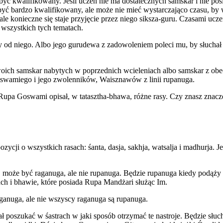
ć kwalifikowany. Jeśli uczeń nie ma dostatecznych samskar i nie posi
yć bardzo kwalifikowany, ale może nie mieć wystarczająco czasu, by w
le konieczne się staje przyjęcie przez niego siksza-guru. Czasami ucz
 wszystkich tych tematach.
czy od niego. Albo jego gurudewa z zadowoleniem poleci mu, by słucha
ich samskar nabytych w poprzednich wcieleniach albo samskar z obecne
Goswamiego i jego zwolenników, Waisznawów z linii rupanuga.
 Rupa Goswami opisał, w tatasztha-bhawa, różne rasy. Czy znasz znacze
ozycji o wszystkich rasach: śanta, dasja, sakhja, watsalja i madhurja. J
, może być raganuga, ale nie rupanuga. Będzie rupanuga kiedy podąży 
ch i bhawie, które posiada Rupa Mandżari służąc Im.
anuga, ale nie wszyscy raganuga są rupanuga.
 poszukać w śastrach w jaki sposób otrzymać te nastroje. Będzie słuc