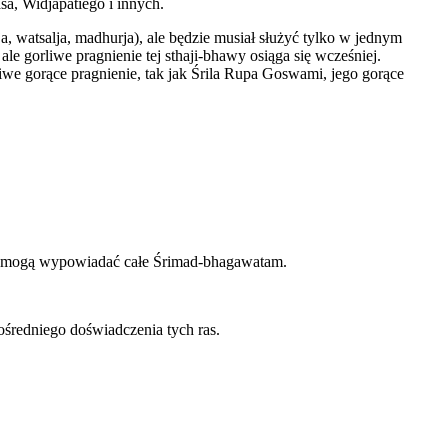
a, Widjapatiego i innych.
, watsalja, madhurja), ale będzie musiał służyć tylko w jednym
 ale gorliwe pragnienie tej sthaji-bhawy osiąga się wcześniej.
iwe gorące pragnienie, tak jak Śrila Rupa Goswami, jego gorące
aż mogą wypowiadać całe Śrimad-bhagawatam.
ośredniego doświadczenia tych ras.