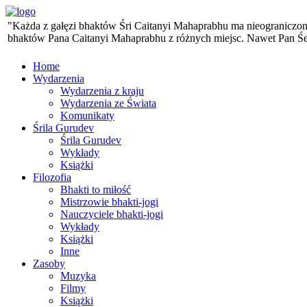
"Każda z gałęzi bhaktów Śri Caitanyi Mahaprabhu ma nieograniczoną 
bhaktów Pana Caitanyi Mahaprabhu z różnych miejsc. Nawet Pan Śesa,
Home
Wydarzenia
Wydarzenia z kraju
Wydarzenia ze Świata
Komunikaty
Śrila Gurudev
Śrila Gurudev
Wykłady
Książki
Filozofia
Bhakti to miłość
Mistrzowie bhakti-jogi
Nauczyciele bhakti-jogi
Wykłady
Książki
Inne
Zasoby
Muzyka
Filmy
Książki