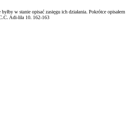
byłby w stanie opisać zasięgu ich działania. Pokrótce opisałem
C.C. Adi-lila 10. 162-163