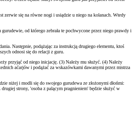
st zerwie się na równe nogi i usiądzie u niego na kolanach. Wtedy
u gurudewie, od którego zebrała te pochwycone przez niego prawdy i
ania. Następnie, podążając za instrukcją drugiego elementu, ktoś
szych odnosi się do relacji z guru.
ży przyjąć od niego inicjację. (3) Należy mu służyć. (4) Należy
rzednich aćarjów i podążać za wskazówkami dawanymi przez mistrza
dzie niżej i modli się do swojego gurudewa ze złożonymi dłońmi:
rugiej strony, 'osoba z palącym pragnieniem' będzie służyć w