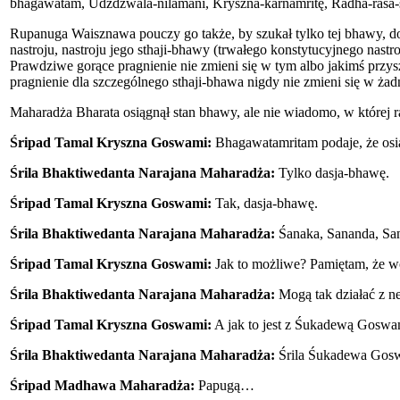
bhagawatam, Udźdźwala-nilamani, Kryszna-karnamritę, Radha-rasa-s
Rupanuga Waisznawa pouczy go także, by szukał tylko tej bhawy, do k
nastroju, nastroju jego sthaji-bhawy (trwałego konstytucyjnego nastroj
Prawdziwe gorące pragnienie nie zmieni się w tym albo jakimś przys
pragnienie dla szczególnego sthaji-bhawa nigdy nie zmieni się w ż
Maharadża Bharata osiągnął stan bhawy, ale nie wiadomo, w której ra
Śripad Tamal Kryszna Goswami:
Bhagawatamritam podaje, że osi
Śrila Bhaktiwedanta Narajana Maharadża:
Tylko dasja-bhawę.
Śripad Tamal Kryszna Goswami:
Tak, dasja-bhawę.
Śrila Bhaktiwedanta Narajana Maharadża:
Śanaka, Sananda, San
Śripad Tamal Kryszna Goswami:
Jak to możliwe? Pamiętam, że wc
Śrila Bhaktiwedanta Narajana Maharadża:
Mogą tak działać z ne
Śripad Tamal Kryszna Goswami:
A jak to jest z Śukadewą Gosw
Śrila Bhaktiwedanta Narajana Maharadża:
Śrila Śukadewa Goswa
Śripad Madhawa Maharadża:
Papugą…