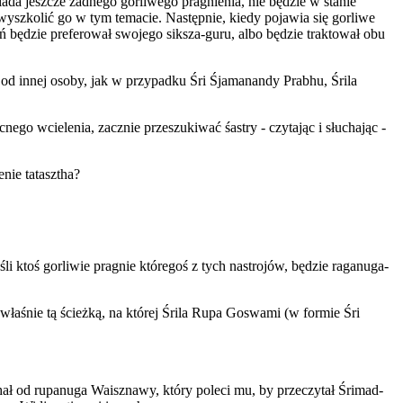
ada jeszcze żadnego gorliwego pragnienia, nie będzie w stanie
yszkolić go w tym temacie. Następnie, kiedy pojawia się gorliwe
eń będzie preferował swojego siksza-guru, albo będzie traktował obu
ł od innej osoby, jak w przypadku Śri Śjamanandy Prabhu, Śrila
go wcielenia, zacznie przeszukiwać śastry - czytając i słuchając -
nie tatasztha?
eśli ktoś gorliwie pragnie któregoś z tych nastrojów, będzie raganuga-
właśnie tą ścieżką, na której Śrila Rupa Goswami (w formie Śri
hał od rupanuga Waisznawy, który poleci mu, by przeczytał Śrimad-