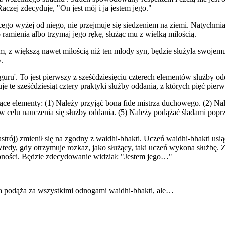
aczej zdecyduje, "On jest mój i ja jestem jego."
ego wyżej od niego, nie przejmuje się siedzeniem na ziemi. Natychmia
 ramienia albo trzymaj jego rękę, służąc mu z wielką miłością.
, z większą nawet miłością niż ten młody syn, będzie służyła swojem
.
uru'. To jest pierwszy z sześćdziesięciu czterech elementów służby odd
je te sześćdziesiąt cztery praktyki służby oddania, z których pięć pierw
ce elementy: (1) Należy przyjąć bona fide mistrza duchowego. (2) Nale
w celu nauczenia się służby oddania. (5) Należy podążać śladami pop
trój) zmienił się na zgodny z waidhi-bhakti. Uczeń waidhi-bhakti usią
y, gdy otrzymuje rozkaz, jako służący, taki uczeń wykona służbę. Z d
rębności. Będzie zdecydowanie widział: "Jestem jego…"
podąża za wszystkimi odnogami waidhi-bhakti, ale…