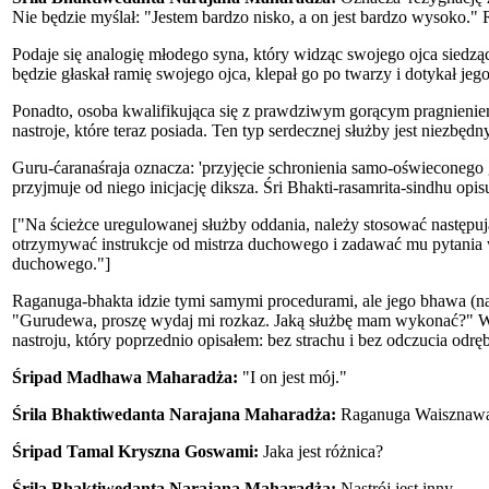
Nie będzie myślał: "Jestem bardzo nisko, a on jest bardzo wysoko." R
Podaje się analogię młodego syna, który widząc swojego ojca siedząc
będzie głaskał ramię swojego ojca, klepał go po twarzy i dotykał jego
Ponadto, osoba kwalifikująca się z prawdziwym gorącym pragnieniem
nastroje, które teraz posiada. Ten typ serdecznej służby jest niezbędny
Guru-ćaranaśraja oznacza: 'przyjęcie schronienia samo-oświeconego g
przyjmuje od niego inicjację diksza. Śri Bhakti-rasamrita-sindhu opisu
["Na ścieżce uregulowanej służby oddania, należy stosować następują
otrzymywać instrukcje od mistrza duchowego i zadawać mu pytania 
duchowego."]
Raganuga-bhakta idzie tymi samymi procedurami, ale jego bhawa (nas
"Gurudewa, proszę wydaj mi rozkaz. Jaką służbę mam wykonać?" Wted
nastroju, który poprzednio opisałem: bez strachu i bez odczucia od
Śripad Madhawa Maharadża:
"I on jest mój."
Śrila Bhaktiwedanta Narajana Maharadża:
Raganuga Waisznawa 
Śripad Tamal Kryszna Goswami:
Jaka jest różnica?
Śrila Bhaktiwedanta Narajana Maharadża:
Nastrój jest inny.