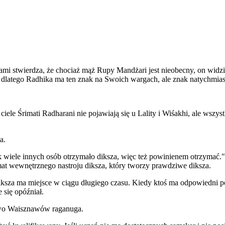
 stwierdza, że chociaż mąż Rupy Mandżari jest nieobecny, on widzi zna
dlatego Radhika ma ten znak na Swoich wargach, ale znak natychmias
ciele Śrimati Radharani nie pojawiają się u Lality i Wiśakhi, ale wszy
a.
k wiele innych osób otrzymało diksza, więc też powinienem otrzymać."
 temat wewnętrznego nastroju diksza, który tworzy prawdziwe diksza.
ksza ma miejsce w ciągu długiego czasu. Kiedy ktoś ma odpowiedni pot
 się opóźniał.
two Waisznawów raganuga.