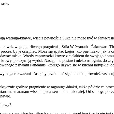
rasie.
 watsalja-bhawę, więc z pewnością Śuka nie może być w śanta-rasi
prawdziwego, gorliwego pragnienia, Śrila Wiśwanatha Ćakrawarti Thak
proces, by je osiągnąć. Może się spytać kogoś, kto pije mleko, jak ta
że dawać mleka. Wtedy zaprowadzi krowę z cielakiem do swojego domu
ę krowy, po czym ją wydoi. Następnie, postawi mleko na ogniu, do zago
anego z kwiatu Pandanus, którego używa się w kuchni indyjskiej do p
maga rozważania śastr, by przekonać się do bhakti, również zastosuje
tycznie gorliwe pragnienie w raganuga-bhakti, także pójdzie za proced
irtanam, smaranam wisznu, pada-sewanam i tak dalej. Od samego począ
bhawie.
-bhawy?
 wszelkiego strachu'. Strach spowodowany respektem i czcią nie jest o