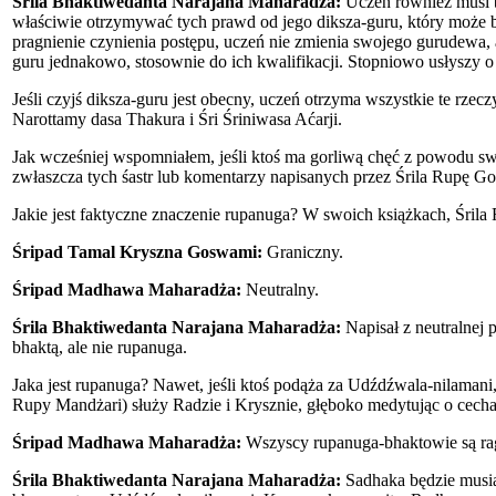
Śrila Bhaktiwedanta Narajana Maharadża:
Uczeń również musi by
właściwie otrzymywać tych prawd od jego diksza-guru, który może b
pragnienie czynienia postępu, uczeń nie zmienia swojego gurudewa, a
guru jednakowo, stosownie do ich kwalifikacji. Stopniowo usłyszy o
Jeśli czyjś diksza-guru jest obecny, uczeń otrzyma wszystkie te rze
Narottamy dasa Thakura i Śri Śriniwasa Aćarji.
Jak wcześniej wspomniałem, jeśli ktoś ma gorliwą chęć z powodu swo
zwłaszcza tych śastr lub komentarzy napisanych przez Śrila Rupę 
Jakie jest faktyczne znaczenie rupanuga? W swoich książkach, Śrila
Śripad Tamal Kryszna Goswami:
Graniczny.
Śripad Madhawa Maharadża:
Neutralny.
Śrila Bhaktiwedanta Narajana Maharadża:
Napisał z neutralnej p
bhaktą, ale nie rupanuga.
Jaka jest rupanuga? Nawet, jeśli ktoś podąża za Udźdźwala-nilamani
Rupy Mandżari) służy Radzie i Krysznie, głęboko medytując o cecha
Śripad Madhawa Maharadża:
Wszyscy rupanuga-bhaktowie są rag
Śrila Bhaktiwedanta Narajana Maharadża:
Sadhaka będzie musiał