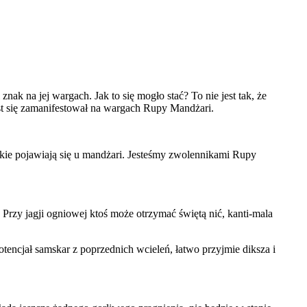
k na jej wargach. Jak to się mogło stać? To nie jest tak, że
t się zamanifestował na wargach Rupy Mandżari.
stkie pojawiają się u mandżari. Jesteśmy zwolennikami Rupy
 Przy jagji ogniowej ktoś może otrzymać świętą nić, kanti-mala
encjał samskar z poprzednich wcieleń, łatwo przyjmie diksza i