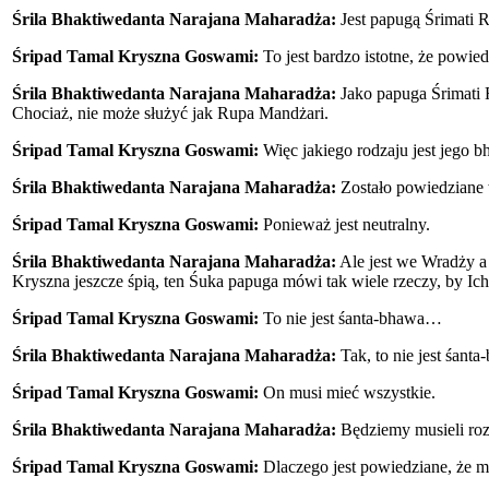
Śrila Bhaktiwedanta Narajana Maharadża:
Jest papugą Śrimati R
Śripad Tamal Kryszna Goswami:
To jest bardzo istotne, że powi
Śrila Bhaktiwedanta Narajana Maharadża:
Jako papuga Śrimati R
Chociaż, nie może służyć jak Rupa Mandżari.
Śripad Tamal Kryszna Goswami:
Więc jakiego rodzaju jest jego 
Śrila Bhaktiwedanta Narajana Maharadża:
Zostało powiedziane 
Śripad Tamal Kryszna Goswami:
Ponieważ jest neutralny.
Śrila Bhaktiwedanta Narajana Maharadża:
Ale jest we Wradży a 
Kryszna jeszcze śpią, ten Śuka papuga mówi tak wiele rzeczy, by Ich
Śripad Tamal Kryszna Goswami:
To nie jest śanta-bhawa…
Śrila Bhaktiwedanta Narajana Maharadża:
Tak, to nie jest śanta
Śripad Tamal Kryszna Goswami:
On musi mieć wszystkie.
Śrila Bhaktiwedanta Narajana Maharadża:
Będziemy musieli roz
Śripad Tamal Kryszna Goswami:
Dlaczego jest powiedziane, że 