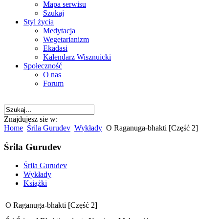
Mapa serwisu
Szukaj
Styl życia
Medytacja
Wegetarianizm
Ekadasi
Kalendarz Wisznuicki
Społeczność
O nas
Forum
Znajdujesz sie w:
Home
Śrila Gurudev
Wykłady
O Raganuga-bhakti [Część 2]
Śrila Gurudev
Śrila Gurudev
Wykłady
Książki
O Raganuga-bhakti [Część 2]