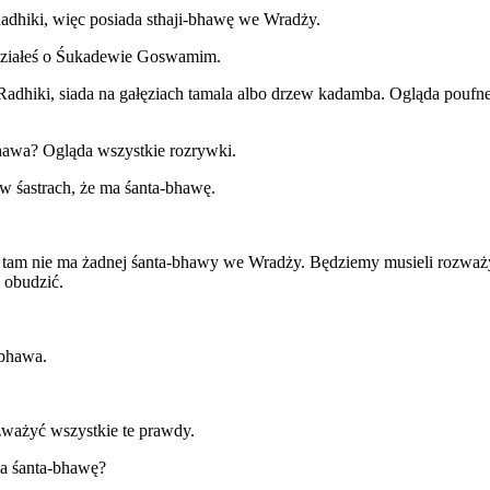
adhiki, więc posiada sthaji-bhawę we Wradży.
edziałeś o Śukadewie Goswamim.
adhiki, siada na gałęziach tamala albo drzew kadamba. Ogląda poufne 
bhawa? Ogląda wszystkie rozrywki.
w śastrach, że ma śanta-bhawę.
tam nie ma żadnej śanta-bhawy we Wradży. Będziemy musieli rozważyć,
 obudzić.
-bhawa.
ważyć wszystkie te prawdy.
ma śanta-bhawę?