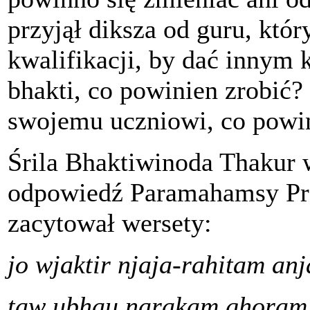
przyjął diksza od guru, któ
kwalifikacji, by dać innym 
bhakti, co powinien zrobić?
swojemu uczniowi, co powin
Śrila Bhaktiwinoda Thakur 
odpowiedź Paramahamsy Pr
zacytował wersety:
jo wjaktir njaja-rahitam anj
taw ubhau narakam ghoram