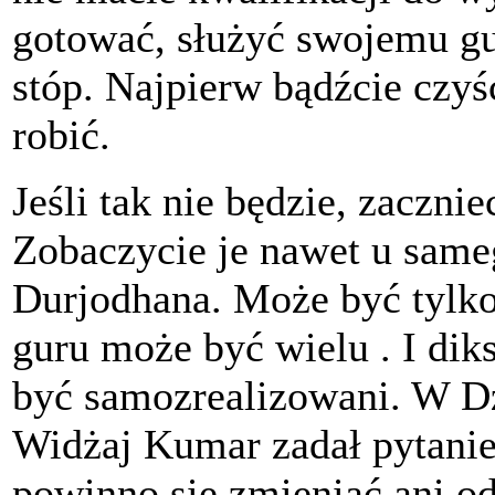
gotować, służyć swojemu gu
stóp. Najpierw bądźcie czyś
robić.
Jeśli tak nie będzie, zaczni
Zobaczycie je nawet u sameg
Durjodhana. Może być tylko 
guru może być wielu . I dik
być samozrealizowani. W D
Widżaj Kumar zadał pytanie
powinno się zmieniać ani od