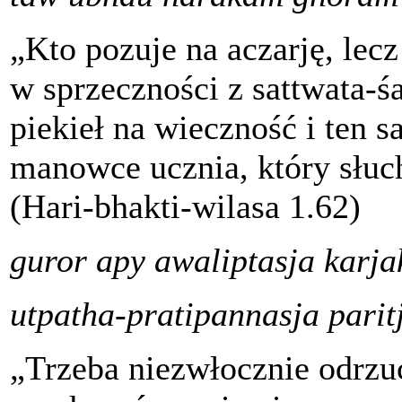
„Kto pozuje na aczarję, lecz
w sprzeczności z sattwata-śa
piekieł na wieczność i ten 
manowce ucznia, który słuc
(Hari-bhakti-wilasa 1.62)
guror apy awaliptasja karj
utpatha-pratipannasja parit
„Trzeba niezwłocznie odrzuci