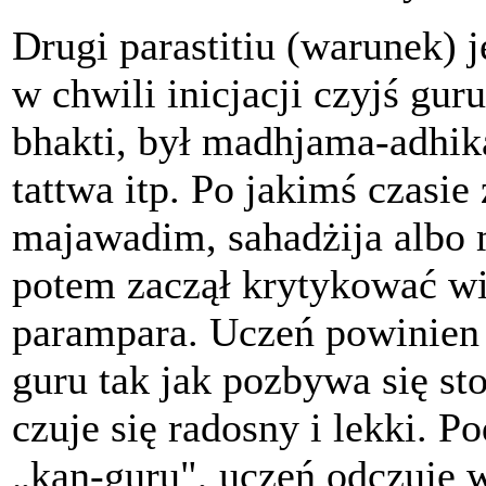
Drugi parastitiu (warunek) 
w chwili inicjacji czyjś gu
bhakti, był madhjama-adhika
tattwa itp. Po jakimś czasi
majawadim, sahadżija albo m
potem zaczął krytykować wi
parampara. Uczeń powinien 
guru tak jak pozbywa się sto
czuje się radosny i lekki. P
„kan-guru", uczeń odczuje w