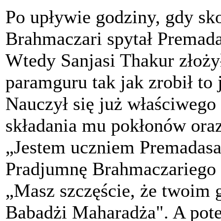
Po upływie godziny, gdy sk
Brahmaczari spytał Premada
Wtedy Sanjasi Thakur złoż
paramguru tak jak zrobił t
Nauczył się już właściwego
składania mu pokłonów ora
„Jestem uczniem Premadasa
Pradjumnę Brahmaczariego u
„Masz szczęście, że twoim g
Babadżi Maharadża". A pot