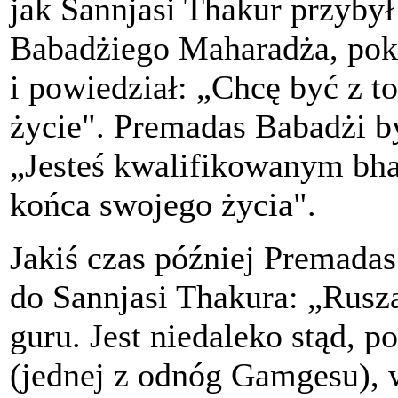
jak Sannjasi Thakur przyby
Babadżiego Maharadża, pokł
i powiedział: „Chcę być z to
życie". Premadas Babadżi b
„Jesteś kwalifikowanym bha
końca swojego życia".
Jakiś czas później Premada
do Sannjasi Thakura: „Rusz
guru. Jest niedaleko stąd, p
(jednej z odnóg Gamgesu), 