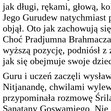
jak długi, rękami, głową, k
Jego Gurudew natychmiast p
objął. Oto jak zachowują si
Choć Pradjumna Brahmaczar
wyższą pozycję, podniósł z 
jak się obejmuje swoje dzie
Guru i uczeń zaczęli wysła
Nitjanandę, chwilami wylew
przypominała rozmowę Śril
Sanatany Goswamiego. Nie m