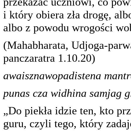
przekazać uczniowi, co powi
i który obiera zła drogę, a
albo z powodu wrogości wo
(Mahabharata, Udjoga-parwa
panczaratra 1.10.20)
awaisznawopadistena mantr
punas cza widhina samjag 
„Do piekła idzie ten, kto p
guru, czyli tego, który zadaj