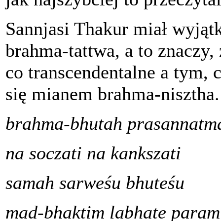
Sannjasi Thakur miał wyjąt
brahma-tattwa, a to znaczy,
co transcendentalne a tym, 
się mianem brahma-nisztha
brahma-bhutah prasannatm
na soczati na kankszati
samah sarweśu bhuteśu
mad-bhaktim labhate param