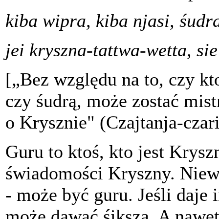
kiba wipra, kiba njasi, śudr
jei kryszna-tattwa-wetta, si
[„Bez względu na to, czy kt
czy śudrą, może zostać mis
o Krysznie" (Czajtanja-czar
Guru to ktoś, kto jest Krysz
świadomości Kryszny. Nieważ
- może być guru. Jeśli daje in
może dawać śiksza. A nawet j