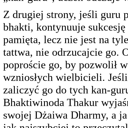
Z drugiej strony, jeśli guru
bhakti, kontynuuje sukcesję
pamięta, lecz nie jest na ty
tattwa, nie odrzucajcie go.
poproście go, by pozwolił 
wzniosłych wielbicieli. Jeś
zaliczyć go do tych kan-guru
Bhaktiwinoda Thakur wyjaśni
swojej Dżaiwa Dharmy, a ja
jak najszybciej to przeczytal