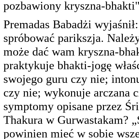
pozbawiony kryszna-bhakti".
Premadas Babadżi wyjaśnił:
spróbować parikszja. Należy
może dać wam kryszna-bhakti
praktykuje bhakti-jogę właś
swojego guru czy nie; inton
czy nie; wykonuje arczana c
symptomy opisane przez Śr
Thakura w Gurwastakam? „S
powinien mieć w sobie wszel