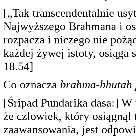
[„Tak transcendentalnie us
Najwyższego Brahmana i osi
rozpacza i niczego nie poż
każdej żywej istoty, osiąga
18.54]
Co oznacza
brahma-bhutah
[Śripad Pundarika dasa:] W
że człowiek, który osiągnął
zaawansowania, jest odpow