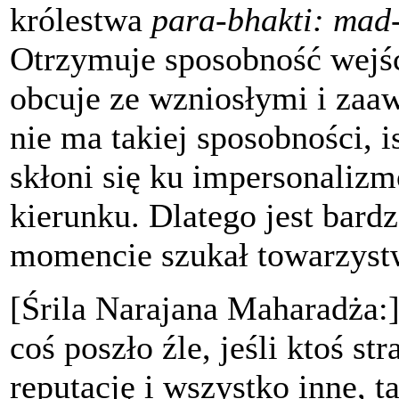
królestwa
para-bhakti: mad
Otrzymuje sposobność wejści
obcuje ze wzniosłymi i za
nie ma takiej sposobności, i
skłoni się ku impersonalizm
kierunku. Dlatego jest bard
momencie szukał towarzyst
[Śrila Narajana Maharadża:
coś poszło źle, jeśli ktoś st
reputację i wszystko inne, t