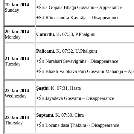
19 Jan 2014
+Śrīla Gopāla Bhaṭṭa Gosvāmī ~ Appearance
Sunday
+Śrī Rāmacandra Kavirāja ~ Disappearance
20 Jan 2014
Caturthī
, K, 07:33, P.Phalgunī
Monday
Pañcamī
, K, 07:32, U.Phalgunī
21 Jan 2014
+Śrī Narahari Sevāvigraha - Disappearance
Tuesday
+Śrī Bhakti Vaibhava Purī Gosvāmī Mahārāja ~ Ap
Ṣaṣṭhī
, K, 07:31, Hasta
22 Jan 2014
Wednesday
+Śrī Jayadeva Gosvāmī ~ Disappearance
Saptamī
, K, 07:30, Citrā
23 Jan 2014
Thursday
+Śrī Locana dāsa Ṭhākura ~ Disappearance