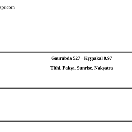
apricorn
Gaurābda 527 - Kṛṣṇakal 0.97
Tithi, Pakṣa, Sunrise, Nakṣatra