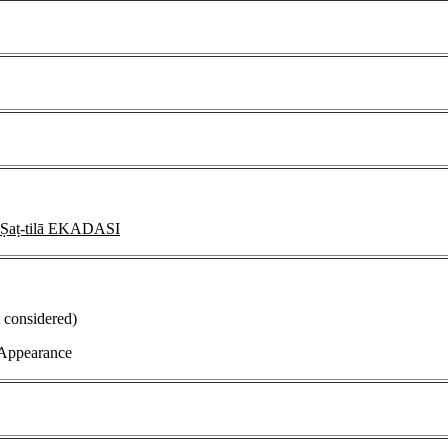
ṭ-tilā EKADASI
t considered)
 Appearance