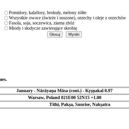
Pomidory, kalafiory, brokuły, melony żółte
Wszystkie owoce (świeże i suszone), orzechy i oleje z orzechów
Fasola, soja, soczewica, ziarna zbóż
Miody i słodycze zawierające skrobię
mes.
January - Nārāyaṇa Māsa (cont.) - Kṛṣṇakal 0.97
Warsaw, Poland 021E00 52N15 +1.00
Tithi, Pakṣa, Sunrise, Nakṣatra