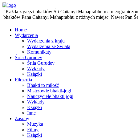
"Każda z gałęzi bhaktów Śri Caitanyi Mahaprabhu ma nieograniczoną 
bhaktów Pana Caitanyi Mahaprabhu z różnych miejsc. Nawet Pan Śesa,
Home
Wydarzenia
Wydarzenia z kraju
Wydarzenia ze Świata
Komunikaty
Śrila Gurudev
Śrila Gurudev
Wykłady
Książki
Filozofia
Bhakti to miłość
Mistrzowie bhakti-jogi
Nauczyciele bhakti-jogi
Wykłady
Książki
Inne
Zasoby
Muzyka
Filmy
Książki