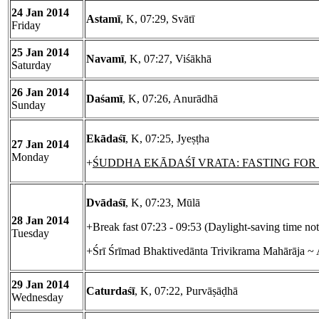
24 Jan 2014
Astamī
, K, 07:29, Svātī
Friday
25 Jan 2014
Navamī
, K, 07:27, Viśākhā
Saturday
26 Jan 2014
Daśamī
, K, 07:26, Anurādhā
Sunday
Ekādaśī
, K, 07:25, Jyeṣṭha
27 Jan 2014
Monday
+
ŚUDDHA EKĀDAŚĪ VRATA: FASTING FOR Ṣa
Dvādaśī
, K, 07:23, Mūlā
28 Jan 2014
+Break fast 07:23 - 09:53 (Daylight-saving time no
Tuesday
+Śrī Śrīmad Bhaktivedānta Trivikrama Mahārāja ~
29 Jan 2014
Caturdaśī
, K, 07:22, Purvāṣāḍhā
Wednesday