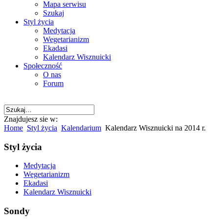
Mapa serwisu
Szukaj
Styl życia
Medytacja
Wegetarianizm
Ekadasi
Kalendarz Wisznuicki
Społeczność
O nas
Forum
Znajdujesz sie w:
Home
Styl życia
Kalendarium
Kalendarz Wisznuicki na 2014 r.
Styl życia
Medytacja
Wegetarianizm
Ekadasi
Kalendarz Wisznuicki
Sondy