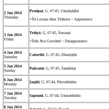
Pratipat
, G, 07:45, Uttarāṣāḍhā
2 Jan 2014
Thursday
+Śrī Locana dāsa Ṭhākura ~ Appearance
Tritīyā
, G, 07:45, Śravaṇā
3 Jan 2014
Friday
+Śrīla Jīva Gosvāmī ~ Disappearance
4 Jan 2014
Caturthī
, G, 07:45, Dhaniṣṭhā
Saturday
5 Jan 2014
Pañcamī
, G, 07:45, Śatabhiṣā
Sunday
6 Jan 2014
Ṣaṣṭhī
, G, 07:44, Pūrvabhādra
Monday
7 Jan 2014
Saptamī
, G, 07:44, Uttarabhādra
Tuesday
8 Jan 2014