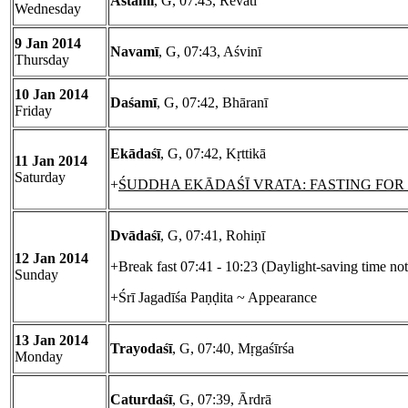
Astamī
, G, 07:43, Revatī
Wednesday
9 Jan 2014
Navamī
, G, 07:43, Aśvinī
Thursday
10 Jan 2014
Daśamī
, G, 07:42, Bhāranī
Friday
Ekādaśī
, G, 07:42, Kṛttikā
11 Jan 2014
Saturday
+
ŚUDDHA EKĀDAŚĪ VRATA: FASTING FOR P
Dvādaśī
, G, 07:41, Rohiṇī
12 Jan 2014
+Break fast 07:41 - 10:23 (Daylight-saving time no
Sunday
+Śrī Jagadīśa Paṇḍita ~ Appearance
13 Jan 2014
Trayodaśī
, G, 07:40, Mṛgaśīrśa
Monday
Caturdaśī
, G, 07:39, Ārdrā