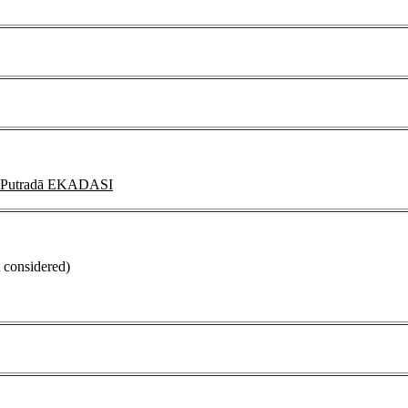
utradā EKADASI
t considered)