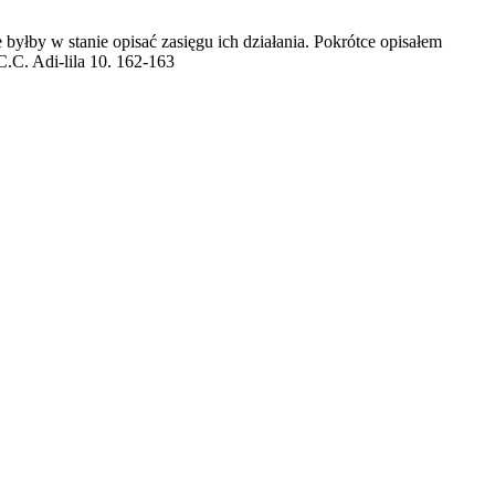
byłby w stanie opisać zasięgu ich działania. Pokrótce opisałem
C.C. Adi-lila 10. 162-163