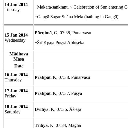
14 Jan 2014
+Makara-saṅkrānti ~ Celebration of Sun entering C
Tuesday
+Gaṇgā Sagar Snāna Mela (bathing in Gaṇgā)
Pūrṇimā
, G, 07:38, Punarvasu
15 Jan 2014
Wednesday
+Śrī Kṛṣṇa Puṣyā Abhiṣeka
Mādhava
Māsa
Date
16 Jan 2014
Pratipat
, K, 07:38, Punarvasu
Thursday
17 Jan 2014
Pratipat
, K, 07:37, Puṣyā
Friday
18 Jan 2014
Dvitīyā
, K, 07:36, Āśleṣā
Saturday
Tritīyā
, K, 07:34, Maghā