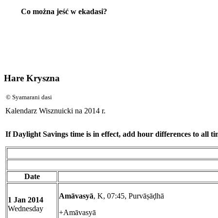
Co można jeść w ekadasi?
Hare Kryszna
© Syamarani dasi
Kalendarz Wisznuicki na 2014 r.
If Daylight Savings time is in effect, add hour differences to all ti
Date
Amāvasyā
, K, 07:45, Purvāṣāḍhā
1 Jan 2014
Wednesday
+Amāvasyā