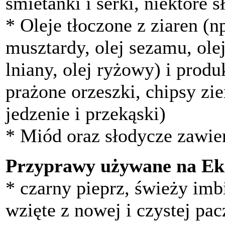
śmietanki i serki, niektóre s
* Oleje tłoczone z ziaren (np
musztardy, olej sezamu, ole
lniany, olej ryżowy) i produ
prażone orzeszki, chipsy zi
jedzenie i przekąski)
* Miód oraz słodycze zawier
Przyprawy używane na Ek
* czarny pieprz, świeży imbi
wzięte z nowej i czystej pac