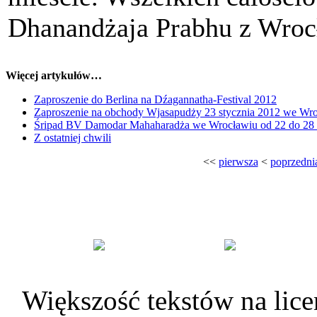
Dhanandżaja Prabhu z Wroc
Więcej artykułów…
Zaproszenie do Berlina na Dźagannatha-Festival 2012
Zaproszenie na obchody Wjasapudży 23 stycznia 2012 we Wr
Śripad BV Damodar Mahaharadża we Wrocławiu od 22 do 28 s
Z ostatniej chwili
<<
pierwsza
<
poprzedni
Większość tekstów na lice