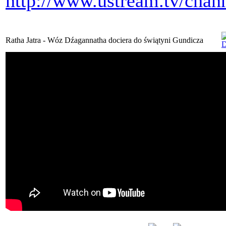
http://www.ustream.tv/chan
Ratha Jatra - Wóz Dźagannatha dociera do świątyni Gundicza