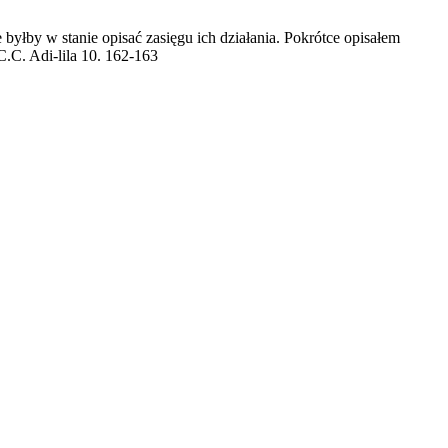
byłby w stanie opisać zasięgu ich działania. Pokrótce opisałem
C.C. Adi-lila 10. 162-163