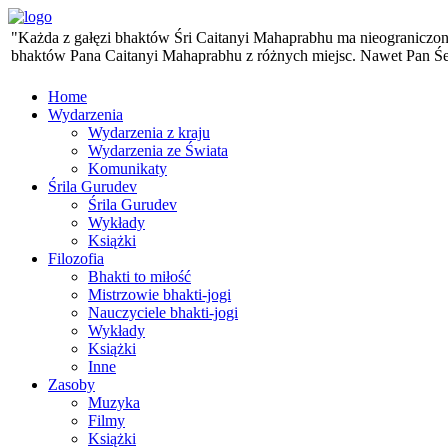
"Każda z gałęzi bhaktów Śri Caitanyi Mahaprabhu ma nieograniczoną 
bhaktów Pana Caitanyi Mahaprabhu z różnych miejsc. Nawet Pan Śesa,
Home
Wydarzenia
Wydarzenia z kraju
Wydarzenia ze Świata
Komunikaty
Śrila Gurudev
Śrila Gurudev
Wykłady
Książki
Filozofia
Bhakti to miłość
Mistrzowie bhakti-jogi
Nauczyciele bhakti-jogi
Wykłady
Książki
Inne
Zasoby
Muzyka
Filmy
Książki