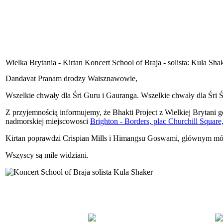
Wielka Brytania - Kirtan Koncert School of Braja - solista: Kula Sha
Dandavat Pranam drodzy Waisznawowie,
Wszelkie chwały dla Śri Guru i Gauranga. Wszelkie chwały dla Śri Ś
Z przyjemnością informujemy, że Bhakti Project z Wielkiej Brytani g
nadmorskiej miejscowosci
Brighton - Borders, plac Churchill Square
Kirtan poprawdzi Crispian Mills i Himangsu Goswami, głównym mó
Wszyscy są mile widziani.