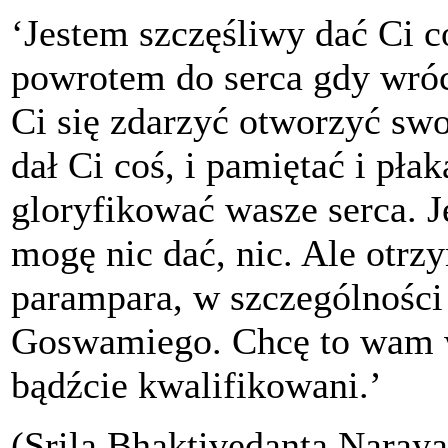
‘Jestem szczęśliwy dać Ci c
powrotem do serca gdy wró
Ci się zdarzyć otworzyć swo
dał Ci coś, i pamiętać i pła
gloryfikować wasze serca. J
mogę nic dać, nic. Ale otr
parampara, w szczególnośc
Goswamiego. Chcę to wam w
bądźcie kwalifikowani.’
(Srila Bhaktivedanta Naray