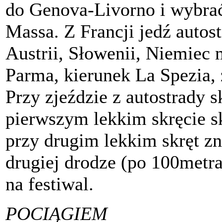
d
o Genova-Livorno
i wybra
Massa.
Z Francji
jedź autos
Austrii,
Słowenii
,
Niemiec m
Parma,
kierunek
La Spezia,
Przy zjeździe z autostrady 
pierwszym lekkim skręcie s
przy drugim lekkim skręt z
drugiej drodze (po 100metrac
na festiwal.
POCIĄGIEM