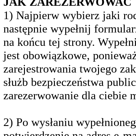
JAK ZAREZERWOWAĆ
1) Najpierw
wybierz jaki ro
następnie wypełnij formular
na końcu tej strony. Wypełn
jest obowiązkowe, ponieważ
zarejestrowania twojego za
służb bezpieczeństwa public
zarezerwowanie dla ciebie m
2)
Po wysłaniu wypełnioneg
potwierdzenie na adres e-m