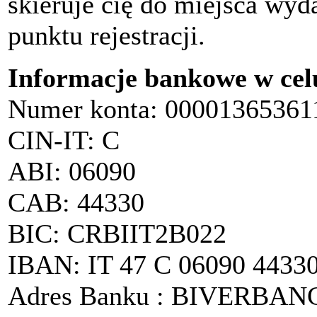
skieruje cię do miejsca wy
punktu rejestracji.
Informacje bankowe w cel
Numer konta
: 00001365361
CIN-IT: C
ABI: 06090
CAB: 44330
BIC: CRBIIT2B022
IBAN: IT 47 C 06090 4433
Adres
Bank
u
: BIVERBANCA 