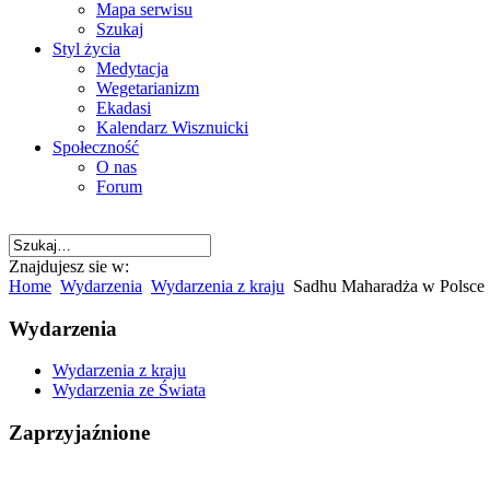
Mapa serwisu
Szukaj
Styl życia
Medytacja
Wegetarianizm
Ekadasi
Kalendarz Wisznuicki
Społeczność
O nas
Forum
Znajdujesz sie w:
Home
Wydarzenia
Wydarzenia z kraju
Sadhu Maharadża w Polsce
Wydarzenia
Wydarzenia z kraju
Wydarzenia ze Świata
Zaprzyjaźnione