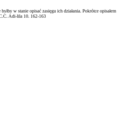
byłby w stanie opisać zasięgu ich działania. Pokrótce opisałem
C.C. Adi-lila 10. 162-163