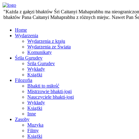
"Każda z gałęzi bhaktów Śri Caitanyi Mahaprabhu ma nieograniczoną 
bhaktów Pana Caitanyi Mahaprabhu z różnych miejsc. Nawet Pan Śesa,
Home
Wydarzenia
Wydarzenia z kraju
Wydarzenia ze Świata
Komunikaty
Śrila Gurudev
Śrila Gurudev
Wykłady
Książki
Filozofia
Bhakti to miłość
Mistrzowie bhakti-jogi
Nauczyciele bhakti-jogi
Wykłady
Książki
Inne
Zasoby
Muzyka
Filmy
Książki