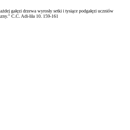
żdej gałęzi drzewa wyrosły setki i tysiące podgałęzi uczniów
ny." C.C. Adi-lila 10. 159-161