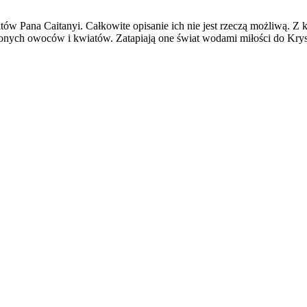
w Pana Caitanyi. Całkowite opisanie ich nie jest rzeczą możliwą. Z ka
onych owoców i kwiatów. Zatapiają one świat wodami miłości do Krysz