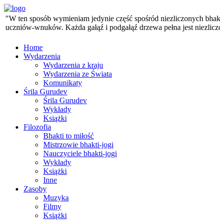
"W ten sposób wymieniam jedynie część spośród niezliczonych bhaktó
uczniów-wnuków. Każda gałąź i podgałąź drzewa pełna jest niezlicz
Home
Wydarzenia
Wydarzenia z kraju
Wydarzenia ze Świata
Komunikaty
Śrila Gurudev
Śrila Gurudev
Wykłady
Książki
Filozofia
Bhakti to miłość
Mistrzowie bhakti-jogi
Nauczyciele bhakti-jogi
Wykłady
Książki
Inne
Zasoby
Muzyka
Filmy
Książki