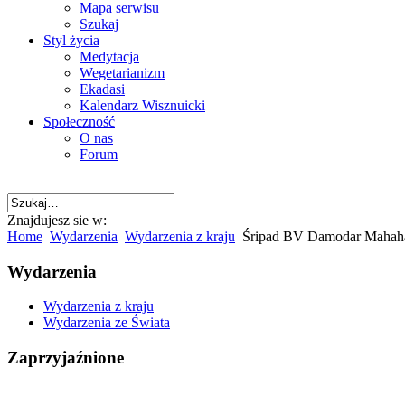
Mapa serwisu
Szukaj
Styl życia
Medytacja
Wegetarianizm
Ekadasi
Kalendarz Wisznuicki
Społeczność
O nas
Forum
Znajdujesz sie w:
Home
Wydarzenia
Wydarzenia z kraju
Śripad BV Damodar Mahahar
Wydarzenia
Wydarzenia z kraju
Wydarzenia ze Świata
Zaprzyjaźnione