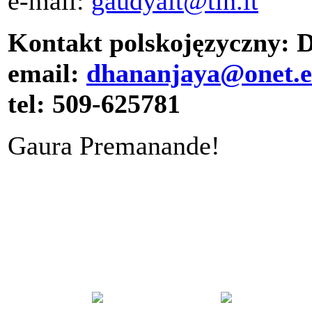
e-mail:
gaudyait@tin.it
Kontakt polskojęzyczny: 
email:
dhananjaya@onet.
tel: 509-625781
Gaura Premanande!