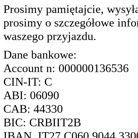
Prosimy pamiętajcie, wysyła
prosimy o szczegółowe info
waszego przyjazdu.
Dane bankowe:
Account n: 000000136536
CIN-IT: C
ABI: 06090
CAB: 44330
BIC: CRBIIT2B
IBAN. IT27 C060 9044 330