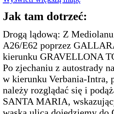
Jak tam dotrzeć:
Drogą lądową: Z Mediolanu 
A26/E62 poprzez GALLA
kierunku GRAVELLONA TO
Po zjechaniu z autostrady n
w kierunku Verbania-Intra, 
należy rozglądać się i po
SANTA MARIA, wskazującym
wąską ulicą dojedziemy do 