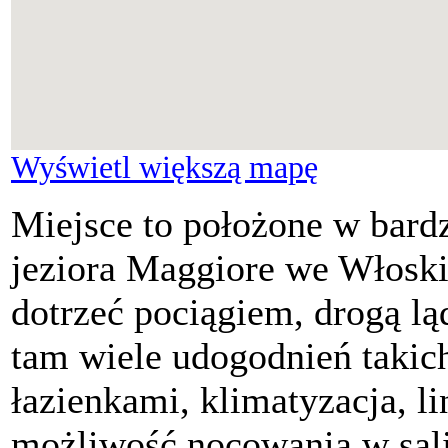
Wyświetl większą mapę
Miejsce to położone w bard
jeziora Maggiore we Włosk
dotrzeć pociągiem, drogą lą
tam wiele udogodnień takic
łazienkami, klimatyzacja, li
możliwość nocowania w sali