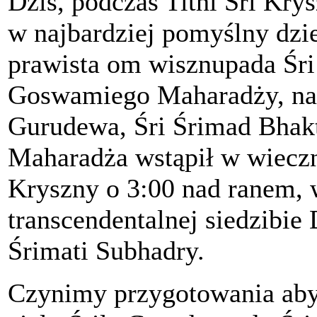
Dziś, podczas Tithi Śri Kry
w najbardziej pomyślny dzień
prawista om wisznupada Śr
Goswamiego Maharadży, nas
Gurudewa, Śri Śrimad Bhak
Maharadża wstąpił w wieczn
Kryszny o 3:00 nad ranem, 
transcendentalnej siedzibie
Śrimati Subhadry.
Czynimy przygotowania aby