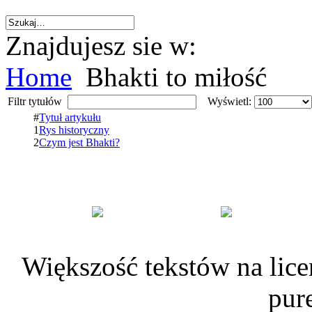
Znajdujesz sie w:
Home
Bhakti to miłość
Filtr tytułów
Wyświetl:
#
Tytuł artykułu
1
Rys historyczny
2
Czym jest Bhakti?
Większość tekstów na lice
pur