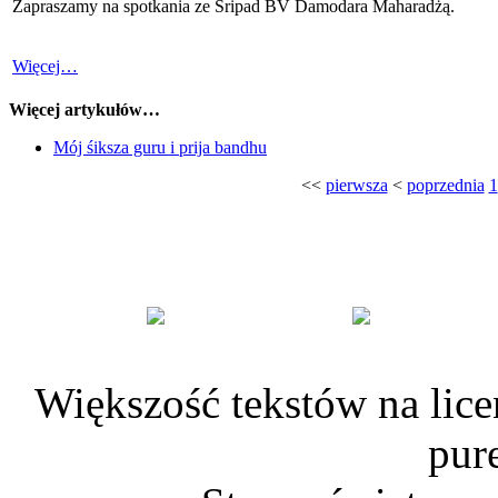
Zapraszamy na spotkania ze Śripad BV Damodara Maharadżą.
Więcej…
Więcej artykułów…
Mój śiksza guru i prija bandhu
<<
pierwsza
<
poprzednia
1
Większość tekstów na lice
pur