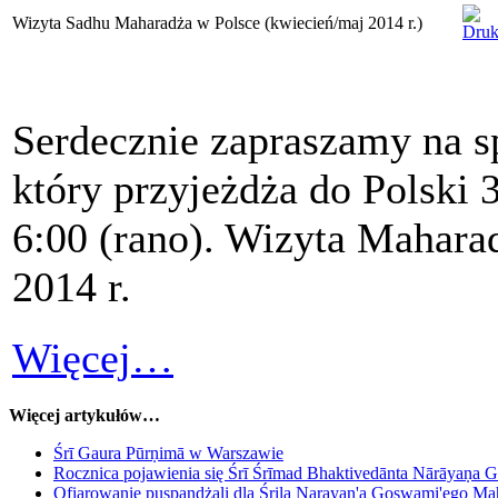
Wizyta Sadhu Maharadża w Polsce (kwiecień/maj 2014 r.)
Serdecznie zapraszamy na s
który przyjeżdża do Polski 3
6:00 (rano). Wizyta Mahara
2014 r.
Więcej…
Więcej artykułów…
Śrī Gaura Pūrṇimā w Warszawie
Rocznica pojawienia się Śrī Śrīmad Bhaktivedānta Nārāyaṇa 
Ofiarowanie puspandżali dla Śrila Narayan'a Goswami'ego M