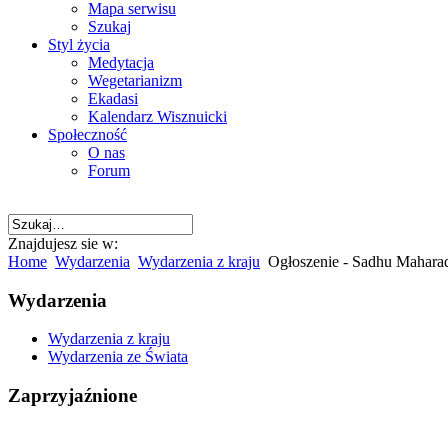
Mapa serwisu
Szukaj
Styl życia
Medytacja
Wegetarianizm
Ekadasi
Kalendarz Wisznuicki
Społeczność
O nas
Forum
Znajdujesz sie w:
Home
Wydarzenia
Wydarzenia z kraju
Ogłoszenie - Sadhu Maharad
Wydarzenia
Wydarzenia z kraju
Wydarzenia ze Świata
Zaprzyjaźnione