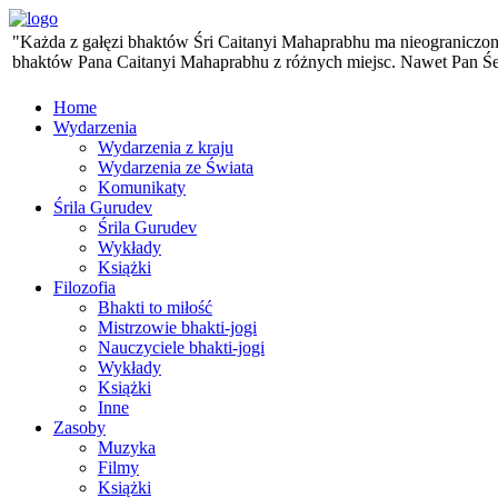
"Każda z gałęzi bhaktów Śri Caitanyi Mahaprabhu ma nieograniczoną 
bhaktów Pana Caitanyi Mahaprabhu z różnych miejsc. Nawet Pan Śesa,
Home
Wydarzenia
Wydarzenia z kraju
Wydarzenia ze Świata
Komunikaty
Śrila Gurudev
Śrila Gurudev
Wykłady
Książki
Filozofia
Bhakti to miłość
Mistrzowie bhakti-jogi
Nauczyciele bhakti-jogi
Wykłady
Książki
Inne
Zasoby
Muzyka
Filmy
Książki