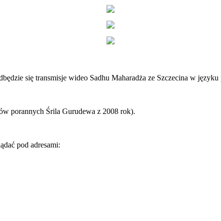
będzie się transmisje wideo Sadhu Maharadża ze Szczecina w języku po
erów porannych Śrila Gurudewa z 2008 rok).
lądać pod adresami: