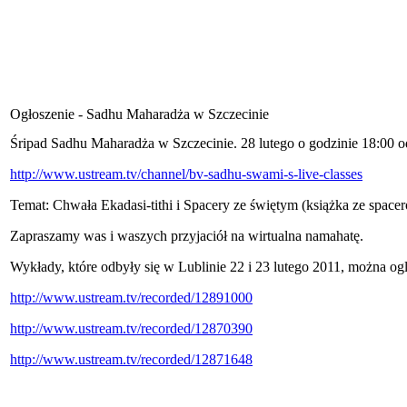
Ogłoszenie - Sadhu Maharadża w Szczecinie
Śripad Sadhu Maharadża w Szczecinie. 28 lutego o godzinie 18:00 od
http://www.ustream.tv/channel/bv-sadhu-swami-s-live-classes
Temat: Chwała Ekadasi-tithi i Spacery ze świętym (książka ze spac
Zapraszamy was i waszych przyjaciół na wirtualna namahatę.
Wykłady, które odbyły się w Lublinie 22 i 23 lutego 2011, można og
http://www.ustream.tv/recorded/12891000
http://www.ustream.tv/recorded/12870390
http://www.ustream.tv/recorded/12871648