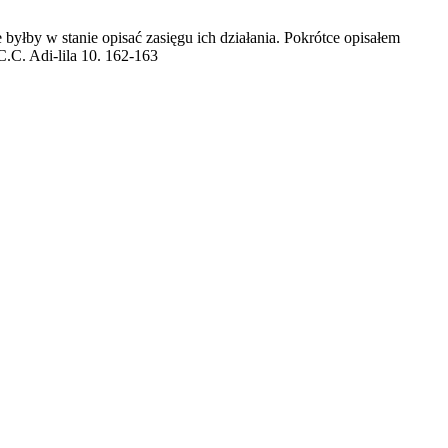
byłby w stanie opisać zasięgu ich działania. Pokrótce opisałem
C.C. Adi-lila 10. 162-163