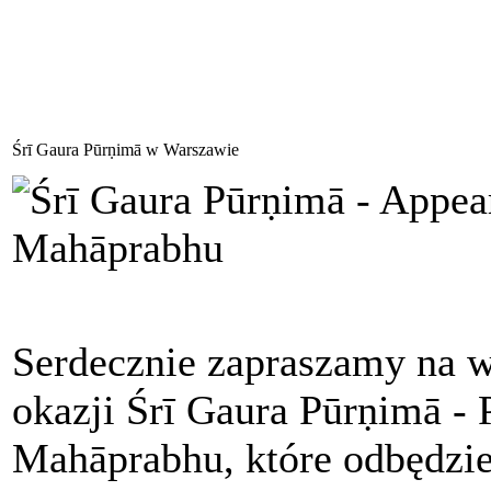
Śrī Gaura Pūrṇimā w Warszawie
Serdecznie zapraszamy na w
okazji Śrī Gaura Pūrṇimā - 
Mahāprabhu, które odbędzi