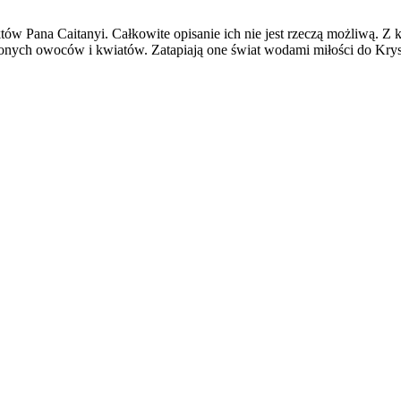
w Pana Caitanyi. Całkowite opisanie ich nie jest rzeczą możliwą. Z ka
onych owoców i kwiatów. Zatapiają one świat wodami miłości do Krysz