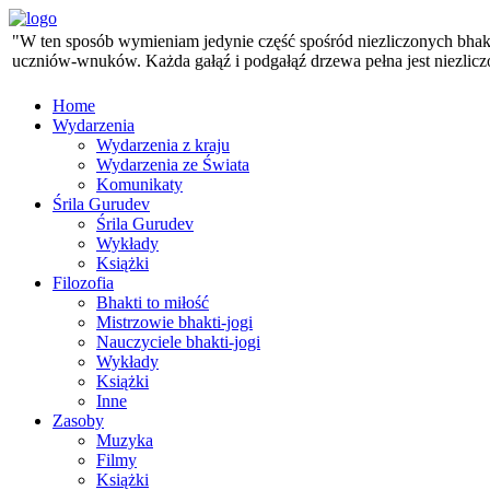
"W ten sposób wymieniam jedynie część spośród niezliczonych bhaktó
uczniów-wnuków. Każda gałąź i podgałąź drzewa pełna jest niezlicz
Home
Wydarzenia
Wydarzenia z kraju
Wydarzenia ze Świata
Komunikaty
Śrila Gurudev
Śrila Gurudev
Wykłady
Książki
Filozofia
Bhakti to miłość
Mistrzowie bhakti-jogi
Nauczyciele bhakti-jogi
Wykłady
Książki
Inne
Zasoby
Muzyka
Filmy
Książki