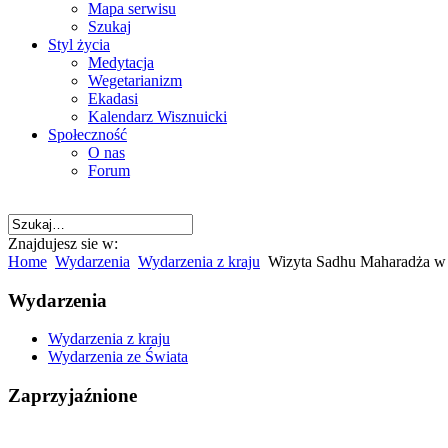
Mapa serwisu
Szukaj
Styl życia
Medytacja
Wegetarianizm
Ekadasi
Kalendarz Wisznuicki
Społeczność
O nas
Forum
Znajdujesz sie w:
Home
Wydarzenia
Wydarzenia z kraju
Wizyta Sadhu Maharadża w P
Wydarzenia
Wydarzenia z kraju
Wydarzenia ze Świata
Zaprzyjaźnione