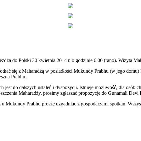
żdża do Polski 30 kwietnia 2014 r. o godzinie 6:00 (rano). Wizyta M
spotkać się z Maharadżą w posiadłości Mukundy Prabhu (w jego domu)
yszna Prabhu.
est do dalszych ustaleń i dyspozycji. Istnieje możliwość, dla osób c
ugoszczenia Maharadży, prosimy zgłaszać propozycje do Gunamali Devi 
u Mukundy Prabhu proszę uzgadniać z gospodarzami spotkań. Wszystk