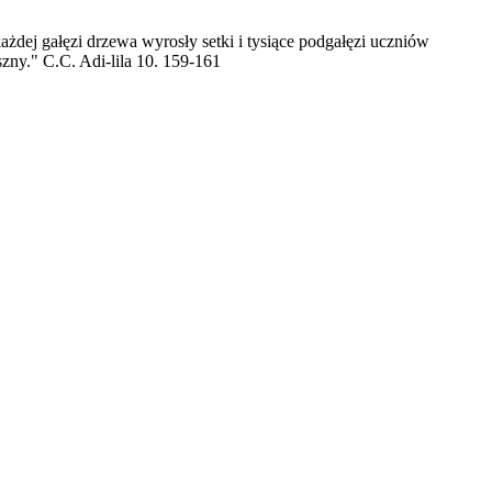
żdej gałęzi drzewa wyrosły setki i tysiące podgałęzi uczniów
ny." C.C. Adi-lila 10. 159-161