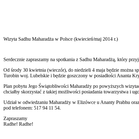
Wizyta Sadhu Maharadża w Polsce (kwiecień/maj 2014 r.)
Serdecznie zapraszamy na spotkania z Sadhu Maharadżą, który przyje
Od środy 30 kwietnia (wieczór), do niedzieli 4 maja będzie można 
Turobin woj. Lubelskie i będzie goszczony w posiadłości Ananta Kr
Plan pobytu Jego Świątobliwości Maharadży po powyższych wizytach j
chciałby skorzystać z takiej możliwości posiadania towarzystwa i 
Udział w odwiedzaniu Maharadży w Elizówce u Ananty Prabhu oraz 
pod telefonem: 517 94 11 54.
Zapraszamy
Radhe! Radhe!