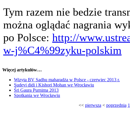
Tym razem nie bedzie transm
można oglądać nagrania wy
po Polsce:
http://www.ustre
w-j%C4%99zyku-polskim
Więcej artykułów…
Wizyta BV Sadhu maharadża w Polsce - czerwiec 2013 r.
Sudevi didi i Kishori Mohan we Wrocławiu
Śri Gaura Purnima 2013
Spotkania we Wrocławiu
<<
pierwsza
<
poprzednia
1