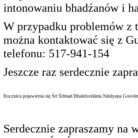
intonowaniu bhadźanów i h
W przypadku problemów z tr
można kontaktować się z G
telefonu: 517-941-154
Jeszcze raz serdecznie zapr
Rocznica pojawienia się Śrī Śrīmad Bhaktivedānta Nārāyaṇa Gosvā
Serdecznie zapraszamy na w