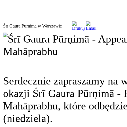
Śrī Gaura Pūrṇimā w Warszawie
Serdecznie zapraszamy na w
okazji Śrī Gaura Pūrṇimā - 
Mahāprabhu, które odbędzi
(niedziela).