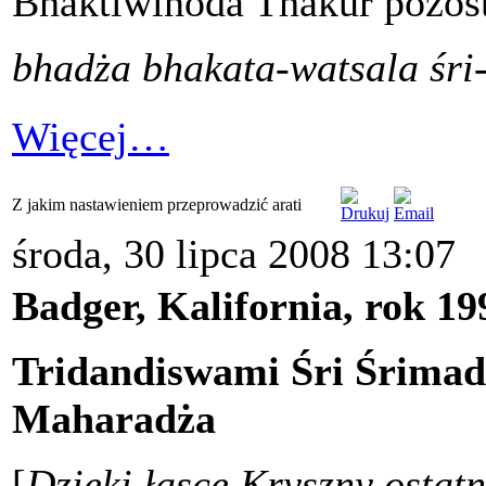
Bhaktiwinoda Thakur pozosta
bhadża bhakata-watsala śri
Więcej…
Z jakim nastawieniem przeprowadzić arati
środa, 30 lipca 2008 13:07
Badger, Kalifornia, rok 199
Tridandiswami Śri Śrima
Maharadża
[
Dzięki łasce Kryszny ostat