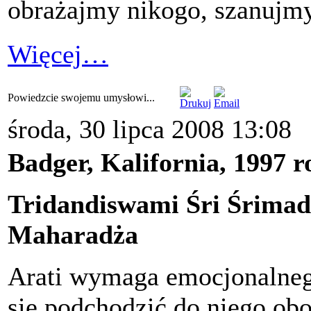
obrażajmy nikogo, szanujmy
Więcej…
Powiedzcie swojemu umysłowi...
środa, 30 lipca 2008 13:08
Badger, Kalifornia, 1997 ro
Tridandiswami Śri
Śrimad
Maharadża
Arati wymaga emocjonalneg
się podchodzić do niego obo