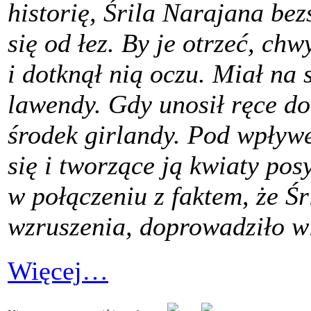
historię, Śrila Narajana be
się od łez. By je otrzeć, chw
i dotknął nią oczu. Miał na s
lawendy. Gdy unosił ręce do
środek girlandy. Pod wpływ
się i tworzące ją kwiaty posy
w połączeniu z faktem, że Ś
wzruszenia, doprowadziło wi
Więcej…