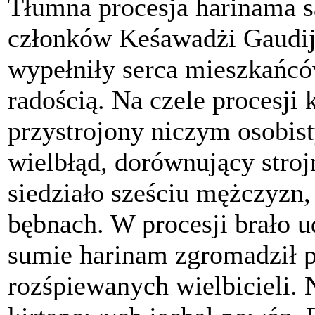
Tłumna procesja harinama s
członków Keśawadżi Gaudij
wypełniły serca mieszkańcó
radością. Na czele procesji
przystrojony niczym osobist
wielbłąd, dorównujący stroj
siedziało sześciu mężczyzn,
bębnach. W procesji brało u
sumie harinam zgromadził p
rozśpiewanych wielbicieli. 