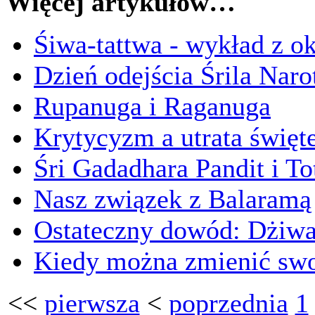
Więcej artykułów…
Śiwa-tattwa - wykład z ok
Dzień odejścia Śrila Nar
Rupanuga i Raganuga
Krytycyzm a utrata święt
Śri Gadadhara Pandit i T
Nasz związek z Balaramą
Ostateczny dowód: Dżiwa 
Kiedy można zmienić swo
<<
pierwsza
<
poprzednia
1