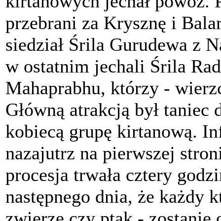
kirtanowych jechał powóz. 
przebrani za Krysznę i Bal
siedział Śrila Gurudewa z 
w ostatnim jechali Śrila Ra
Mahaprabhu, którzy - wierzci
Główną atrakcją był taniec
kobiecą grupę kirtanową. In
nazajutrz na pierwszej stron
procesja trwała cztery godz
następnego dnia, że każdy kt
zwierzę czy ptak - zostanie