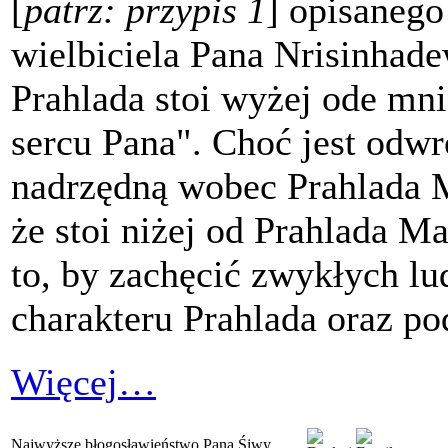
[
patrz: przypis 1
] opisaneg
wielbiciela Pana Nrisinhad
Prahlada stoi wyżej ode mni
sercu Pana". Choć jest odwr
nadrzędną wobec Prahlada M
że stoi niżej od Prahlada M
to, by zachęcić zwykłych lu
charakteru Prahlada oraz po
Więcej…
Najwyższe błogosławieństwo Pana Śiwy