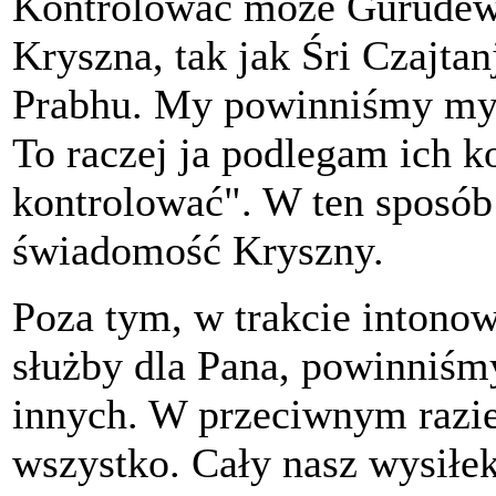
Kontrolować może Gurudewa.
Kryszna, tak jak Śri Czajta
Prabhu. My powinniśmy myś
To raczej ja podlegam ich k
kontrolować". W ten sposób
świadomość Kryszny.
Poza tym, w trakcie intonow
służby dla Pana, powinniśm
innych. W przeciwnym razie
wszystko. Cały nasz wysiłek