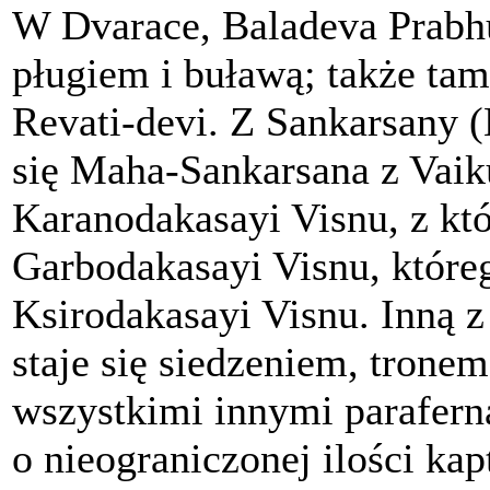
W Dvarace, Baladeva Prabh
pługiem i buławą; także tam
Revati-devi. Z Sankarsany (
się Maha-Sankarsana z Vaiku
Karanodakasayi Visnu, z któ
Garbodakasayi Visnu, któreg
Ksirodakasayi Visnu. Inną z 
staje się siedzeniem, tronem
wszystkimi innymi parafern
o nieograniczonej ilości ka