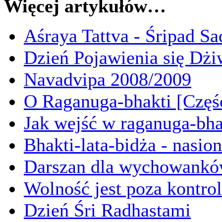
Więcej artykułów…
Aśraya Tattva - Śripad S
Dzień Pojawienia się D
Navadvipa 2008/2009
O Raganuga-bhakti [Częś
Jak wejść w raganuga-bha
Bhakti-lata-bidża - nasio
Darszan dla wychowankó
Wolność jest poza kontro
Dzień Śri Radhastami