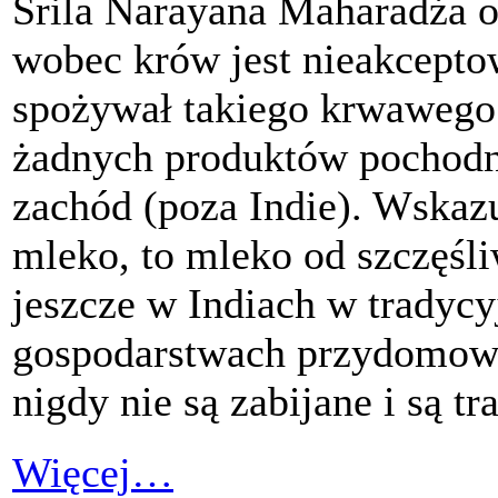
Śrila Narayana Maharadża od
wobec krów jest nieakceptow
spożywał takiego krwawego 
żadnych produktów pochodn
zachód (poza Indie). Wskaz
mleko, to mleko od szczęśli
jeszcze w Indiach w tradyc
gospodarstwach przydomowyc
nigdy nie są zabijane i są t
Więcej…